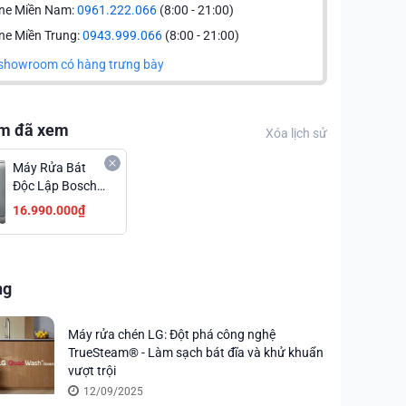
ine Miền Nam:
0961.222.066
(8:00 - 21:00)
ne Miền Trung:
0943.999.066
(8:00 - 21:00)
showroom có hàng trưng bày
m đã xem
Xóa lịch sử
Máy Rửa Bát
Độc Lập Bosch
SMS4ECI14E
16.990.000₫
Series 4 Hé Cửa
Tự Động
Khuyến Mãi Đặc
Biệt
ng
Máy rửa chén LG: Đột phá công nghệ
TrueSteam® - Làm sạch bát đĩa và khử khuẩn
vượt trội
12/09/2025