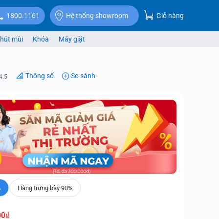
Giỏ hàng
1800.1161
Hệ thống showroom
hút mùi
Khóa
Máy giặt
Thông số
So sánh
4.5
%
Hàng trưng bày 90%
00₫