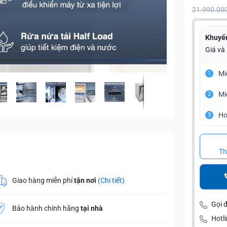
21.990.00
Khuyế
Giá và
Mi
1
Mi
2
Ho
3
Th
Giao hàng miễn phí
tận nơi
(Chi tiết)
Gọi 
Bảo hành chính hãng
tại nhà
Hotli