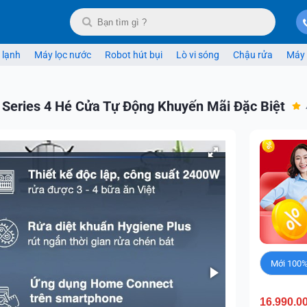
 lạnh
Máy lọc nước
Robot hút bụi
Lò vi sóng
Chậu rửa
Máy 
Series 4 Hé Cửa Tự Động Khuyến Mãi Đặc Biệt
Mới 100
16.990.0