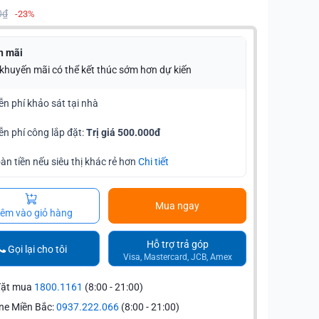
0₫
-23%
n mãi
 khuyến mãi có thể kết thúc sớm hơn dự kiến
ễn phí khảo sát tại nhà
ễn phí công lắp đặt:
Trị giá 500.000đ
àn tiền nếu siêu thị khác rẻ hơn
Chi tiết
Mua ngay
êm vào giỏ hàng
Hỗ trợ trả góp
Gọi lại cho tôi
Visa, Mastercard, JCB, Amex
đặt mua
1800.1161
(8:00 - 21:00)
ne Miền Bắc:
0937.222.066
(8:00 - 21:00)