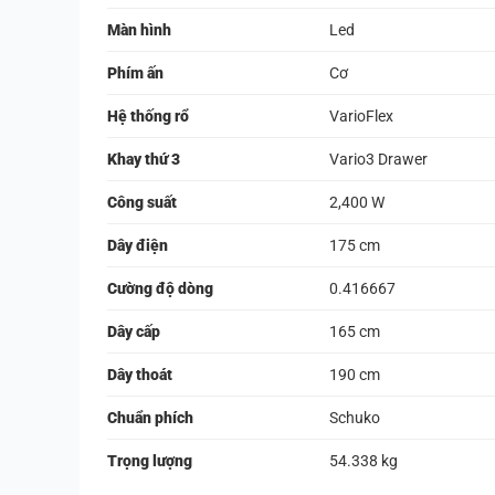
Màn hình
Led
Phím ấn
Cơ
Hệ thống rổ
VarioFlex
Khay thứ 3
Vario3 Drawer
Công suất
2,400 W
Dây điện
175 cm
Cường độ dòng
0.416667
Dây cấp
165 cm
Dây thoát
190 cm
Chuẩn phích
Schuko
Trọng lượng
54.338 kg