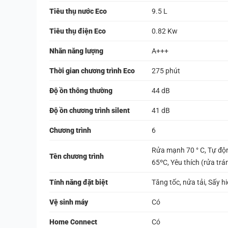
Tiêu thụ nước Eco
9.5 L
Tiêu thụ điện Eco
0.82 Kw
Nhãn năng lượng
A+++
Thời gian chương trình Eco
275 phút
Độ ồn thông thường
44 dB
Độ ồn chương trình silent
41 dB
Chương trình
6
Rửa mạnh 70 ° C, Tự động
Tên chương trình
65ºC, Yêu thích (rửa trá
Tính năng đặt biệt
Tăng tốc, nửa tải, Sấy h
Vệ sinh máy
Có
Home Connect
Có