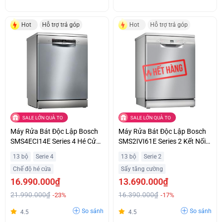
Hot
Hỗ trợ trả góp
Hot
Hỗ trợ trả góp
SALE LỚN QUÀ TO
SALE LỚN QUÀ TO
Máy Rửa Bát Độc Lập Bosch
Máy Rửa Bát Độc Lập Bosch
SMS4ECI14E Series 4 Hé Cửa
SMS2IVI61E Series 2 Kết Nối
Tự Động Khuyến Mãi Đặc Biệt
Home Connect Thông Minh
13 bộ
Serie 4
13 bộ
Serie 2
Hỗ Trợ Trả Góp
Chế độ hé cửa
Sấy tăng cường
16.990.000₫
13.690.000₫
21.990.000₫
16.390.000₫
-23%
-17%
So sánh
So sánh
4.5
4.5