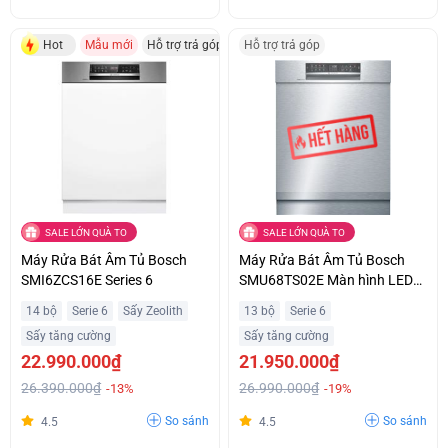
Hot
Mẫu mới
Hỗ trợ trả góp
Hỗ trợ trả góp
SALE LỚN QUÀ TO
SALE LỚN QUÀ TO
Máy Rửa Bát Âm Tủ Bosch
Máy Rửa Bát Âm Tủ Bosch
SMI6ZCS16E Series 6
SMU68TS02E Màn hình LED
Hiển Thị Thời Gian Hiện Đại Hỗ
14 bộ
Serie 6
Sấy Zeolith
13 bộ
Serie 6
Trợ Trả Góp
Sấy tăng cường
Sấy tăng cường
22.990.000₫
21.950.000₫
26.390.000₫
26.990.000₫
-13%
-19%
So sánh
So sánh
4.5
4.5