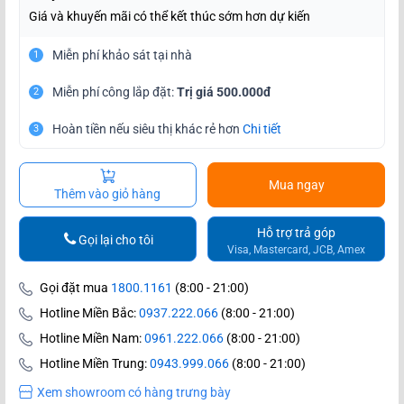
Giá và khuyến mãi có thể kết thúc sớm hơn dự kiến
Miễn phí khảo sát tại nhà
1
Miễn phí công lắp đặt:
Trị giá 500.000đ
2
Hoàn tiền nếu siêu thị khác rẻ hơn
Chi tiết
3
Mua ngay
Thêm vào giỏ hàng
Hỗ trợ trả góp
Gọi lại cho tôi
Visa, Mastercard, JCB, Amex
Gọi đặt mua
1800.1161
(8:00 - 21:00)
Hotline Miền Bắc:
0937.222.066
(8:00 - 21:00)
Hotline Miền Nam:
0961.222.066
(8:00 - 21:00)
Hotline Miền Trung:
0943.999.066
(8:00 - 21:00)
Xem showroom có hàng trưng bày