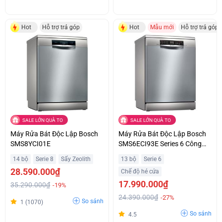
Hot
Hỗ trợ trả góp
Hot
Mẫu mới
Hỗ trợ trả góp
SALE LỚN QUÀ TO
SALE LỚN QUÀ TO
Máy Rửa Bát Độc Lập Bosch
Máy Rửa Bát Độc Lập Bosch
SMS8YCI01E
SMS6ECI93E Series 6 Công
Suất 2400W Ưu Đãi Đặc Biệt
14 bộ
Serie 8
Sấy Zeolith
13 bộ
Serie 6
28.590.000₫
Chế độ hé cửa
17.990.000₫
35.290.000₫
-19%
24.390.000₫
-27%
So sánh
1 (1070)
So sánh
4.5