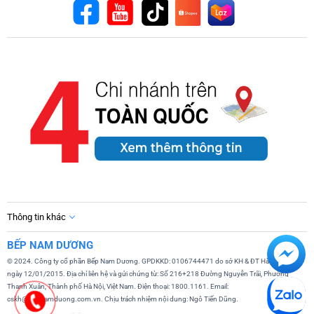
Thông tin khác
BẾP NAM DƯƠNG
© 2024. Công ty cổ phần Bếp Nam Dương. GPDKKD: 0106744471 do sở KH & ĐT Hà Nội cấp
ngày 12/01/2015. Địa chỉ liên hệ và gửi chứng từ: Số 216+218 Đường Nguyễn Trãi, Phường
Thanh Xuân, Thành phố Hà Nội, Việt Nam. Điện thoại: 1800.1161. Email:
cskh@bepnamduong.com.vn. Chịu trách nhiệm nội dung: Ngô Tiến Dũng.