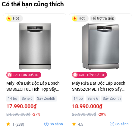
Có thể bạn cũng thích
Hot
Hot
Hỗ trợ trả góp
SALE LỚN QUÀ TO
SALE LỚN QUÀ TO
Máy Rửa Bát Độc Lập Bosch
Máy Rửa Bát Độc Lập Bosch
SMS6ZCI16E Tích Hợp Sấy
SMS6ZCI49E Tích Hợp Sấy
Hoàn Hảo Zeolith Hỗ Trợ Trả
Hoàn Hảo Zeolith Hỗ Trợ Trả
14 bộ
Serie 6
Sấy Zeolith
14 bộ
Serie 6
Sấy Zeolith
Góp
Góp
17.990.000₫
18.990.000₫
24.590.000₫
26.390.000₫
-27%
-29%
So sánh
So sánh
1 (238)
4.5