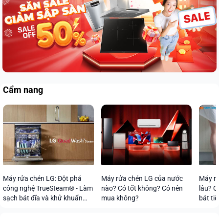
Cẩm nang
Máy rửa chén LG: Đột phá
Máy rửa chén LG của nước
Máy rử
công nghệ TrueSteam® - Làm
nào? Có tốt không? Có nên
lâu? C
sạch bát đĩa và khử khuẩn
mua không?
bát tiế
vượt trội