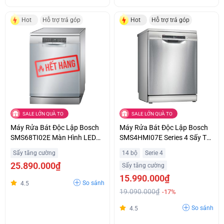
Hot
Hỗ trợ trả góp
Hot
Hỗ trợ trả góp
SALE LỚN QUÀ TO
SALE LỚN QUÀ TO
Máy Rửa Bát Độc Lập Bosch
Máy Rửa Bát Độc Lập Bosch
SMS68TI02E Màn Hình LED
SMS4HMI07E Series 4 Sấy Tự
Hiển Thị Thời Gian Trả Góp
Động EfficientDry
Sấy tăng cường
14 bộ
Serie 4
Không Lãi Suất
25.890.000₫
Sấy tăng cường
15.990.000₫
So sánh
4.5
19.090.000₫
-17%
So sánh
4.5