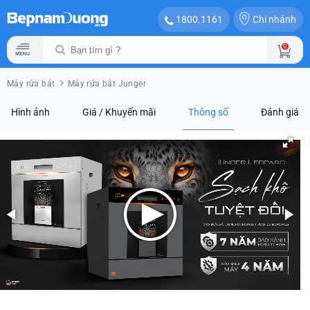
Chi nhánh
1800.1161
0
Máy rửa bát
Máy rửa bát Junger
Hình ảnh
Giá / Khuyến mãi
Thông số
Đánh giá