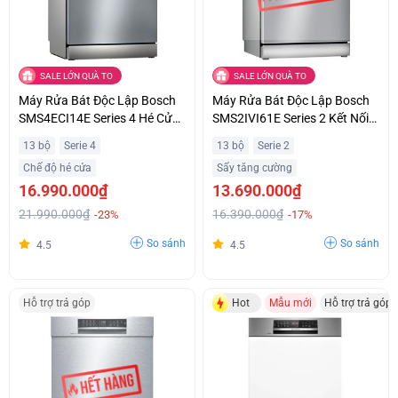
SALE LỚN QUÀ TO
SALE LỚN QUÀ TO
Máy Rửa Bát Độc Lập Bosch
Máy Rửa Bát Độc Lập Bosch
SMS4ECI14E Series 4 Hé Cửa
SMS2IVI61E Series 2 Kết Nối
Tự Động Khuyến Mãi Đặc Biệt
Home Connect Thông Minh
13 bộ
Serie 4
13 bộ
Serie 2
Hỗ Trợ Trả Góp
Chế độ hé cửa
Sấy tăng cường
16.990.000₫
13.690.000₫
21.990.000₫
16.390.000₫
-23%
-17%
So sánh
So sánh
4.5
4.5
Hỗ trợ trả góp
Hot
Mẫu mới
Hỗ trợ trả góp