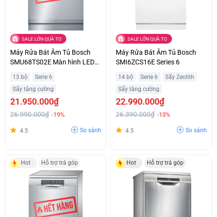
SALE LỚN QUÀ TO
SALE LỚN QUÀ TO
Máy Rửa Bát Âm Tủ Bosch
Máy Rửa Bát Âm Tủ Bosch
SMU68TS02E Màn hình LED
SMI6ZCS16E Series 6
Hiển Thị Thời Gian Hiện Đại Hỗ
13 bộ
Serie 6
14 bộ
Serie 6
Sấy Zeolith
Trợ Trả Góp
Sấy tăng cường
Sấy tăng cường
21.950.000₫
22.990.000₫
26.990.000₫
26.390.000₫
-19%
-13%
So sánh
So sánh
4.5
4.5
Hot
Hỗ trợ trả góp
Hot
Hỗ trợ trả góp