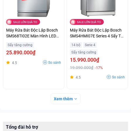
SALE LỚN QUÀ TO
SALE LỚN QUÀ TO
Máy Rửa Bát Độc Lập Bosch
Máy Rửa Bát Độc Lập Bosch
SMS68TI02E Màn Hình LED
SMS4HMI07E Series 4 Sấy Tự
Hiển Thị Thời Gian Trả Góp
Động EfficientDry
Sấy tăng cường
14 bộ
Serie 4
Không Lãi Suất
25.890.000₫
Sấy tăng cường
15.990.000₫
So sánh
4.5
19.090.000₫
-17%
So sánh
4.5
Xem thêm
Tổng đài hỗ trợ