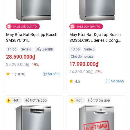
SALE LỚN QUÀ TO
SALE LỚN QUÀ TO
Máy Rửa Bát Độc Lập Bosch
Máy Rửa Bát Độc Lập Bosch
SMS8YCI01E
SMS6ECI93E Series 6 Công
Suất 2400W Ưu Đãi Đặc Biệt
14 bộ
Serie 8
Sấy Zeolith
13 bộ
Serie 6
28.590.000₫
Chế độ hé cửa
17.990.000₫
35.290.000₫
-19%
24.390.000₫
-27%
So sánh
1 (1070)
So sánh
4.5
Hot
Hỗ trợ trả góp
Hot
Hỗ trợ trả góp