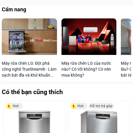
Cẩm nang
Máy rửa chén LG: Đột phá
Máy rửa chén LG của nước
Máy rử
công nghệ TrueSteam® - Làm
nào? Có tốt không? Có nên
lâu? C
sạch bát đĩa và khử khuẩn
mua không?
bát tiế
vượt trội
Có thể bạn cũng thích
Hot
Hot
Hỗ trợ trả góp