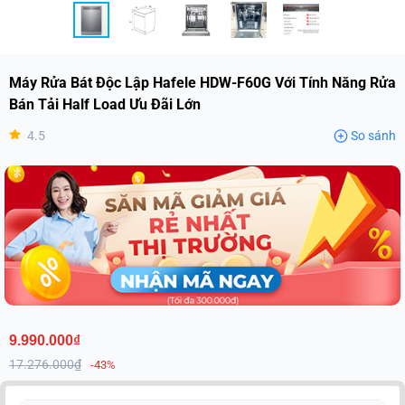
Máy Rửa Bát Độc Lập Hafele HDW-F60G Với Tính Năng Rửa
Bán Tải Half Load Ưu Đãi Lớn
4.5
So sánh
9.990.000₫
17.276.000₫
-43%