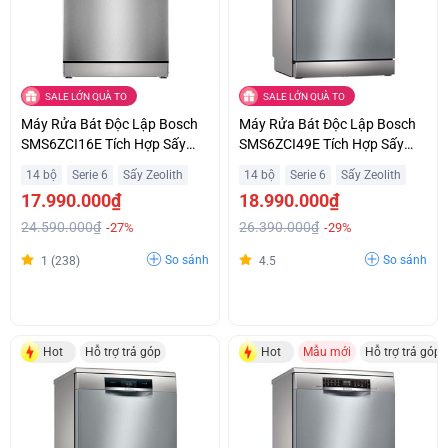
SALE LỚN QUÀ TO
SALE LỚN QUÀ TO
Máy Rửa Bát Độc Lập Bosch
Máy Rửa Bát Độc Lập Bosch
SMS6ZCI16E Tích Hợp Sấy
SMS6ZCI49E Tích Hợp Sấy
Hoàn Hảo Zeolith Hỗ Trợ Trả
Hoàn Hảo Zeolith Hỗ Trợ Trả
14 bộ
Serie 6
Sấy Zeolith
14 bộ
Serie 6
Sấy Zeolith
Góp
Góp
17.990.000₫
18.990.000₫
24.590.000₫
26.390.000₫
-27%
-29%
So sánh
So sánh
1 (238)
4.5
Hot
Hỗ trợ trả góp
Hot
Mẫu mới
Hỗ trợ trả góp