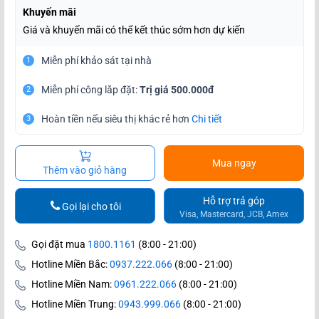
Khuyến mãi
Giá và khuyến mãi có thể kết thúc sớm hơn dự kiến
Miễn phí khảo sát tại nhà
1
Miễn phí công lắp đặt:
Trị giá 500.000đ
2
Hoàn tiền nếu siêu thị khác rẻ hơn
Chi tiết
3
Mua ngay
Thêm vào giỏ hàng
Hỗ trợ trả góp
Gọi lại cho tôi
Visa, Mastercard, JCB, Amex
Gọi đặt mua
1800.1161
(8:00 - 21:00)
Hotline Miền Bắc:
0937.222.066
(8:00 - 21:00)
Hotline Miền Nam:
0961.222.066
(8:00 - 21:00)
Hotline Miền Trung:
0943.999.066
(8:00 - 21:00)