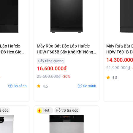
Lập Hafele
Máy Rửa Bát Độc Lập Hafele
Máy Rửa Bát Đ
Độ Hẹn Giờ
HDW-F605B Sấy Khô Khí Nóng
HDW-F601B Đ
ốt
Turbo AirPro Khuyến Mại Đặc
Chổi Than Tiế
14.300.00
Sấy tăng cường
Biệt
Lượng Giá Ưu 
16.600.000₫
21.990.000₫
23.500.000₫
%
-30%
4.5
So sánh
So sánh
4.5
rả góp
Hot
Hỗ trợ trả góp