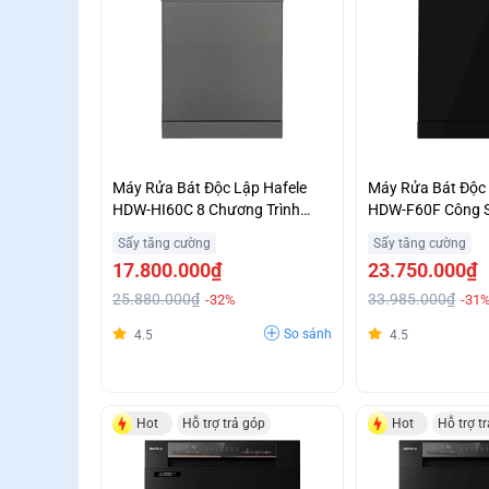
Máy Rửa Bát Độc Lập Hafele
Máy Rửa Bát Độc 
HDW-HI60C 8 Chương Trình
HDW-F60F Công 
Rửa Giá Ưu Đãi
Ưu Đãi Lớn
Sấy tăng cường
Sấy tăng cường
17.800.000₫
23.750.000₫
25.880.000₫
33.985.000₫
-32%
-31
So sánh
4.5
4.5
Hot
Hỗ trợ trả góp
Hot
Hỗ trợ t