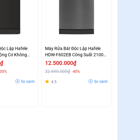
ộc Lập Hafele
Máy Rửa Bát Độc Lập Hafele
ộng Cơ Không
HDW-F602EB Công Suất 2100W
t Kiệm Năng
Giá Không Tưởng
0₫
12.500.000₫
Đãi
22.690.000₫
-35%
-45%
So sánh
So sánh
4.5