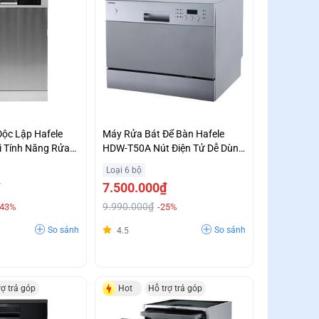
ộc Lập Hafele
Máy Rửa Bát Để Bàn Hafele
 Tính Năng Rửa
HDW-T50A Nút Điện Tử Dễ Dùng
Load Ưu Đãi Lớn
Giá Tốt
Loại 6 bộ
7.500.000₫
9.990.000₫
-43%
-25%
So sánh
So sánh
4.5
rợ trả góp
Hot
Hỗ trợ trả góp