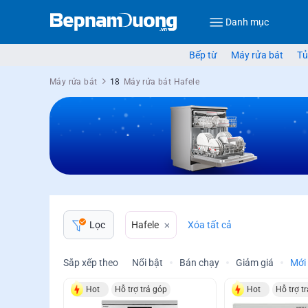
Danh mục
Bếp từ
Máy rửa bát
Tủ
Máy rửa bát
18
Máy rửa bát Hafele
Hafele
Xóa tất cả
Lọc
Sắp xếp theo
Nổi bật
Bán chạy
Giảm giá
Mới
Hot
Hỗ trợ trả góp
Hot
Hỗ trợ t