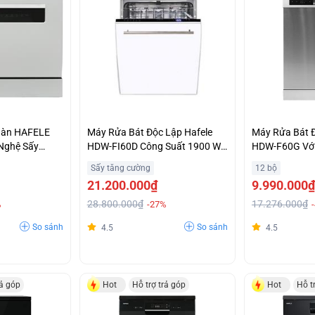
Bàn HAFELE
Máy Rửa Bát Độc Lập Hafele
Máy Rửa Bát Đ
Nghệ Sấy
HDW-FI60D Công Suất 1900 W
HDW-F60G Với
g Extra
Trả Góp Không Lãi Suất
Bán Tải Half 
Sấy tăng cường
12 bộ
iệt
21.200.000₫
9.990.000₫
28.800.000₫
17.276.000₫
%
-27%
So sánh
So sánh
4.5
4.5
rả góp
Hot
Hỗ trợ trả góp
Hot
Hỗ t