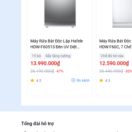
Máy Rửa Bát Độc Lập Hafele
Máy Rửa Bát Độc 
HDW-F6051S Đèn UV Diệt
HDW F60C, 7 Chế
Khuẩn Trả Góp Không Lãi Suất
Hoạt Trả Góp 0%
15 bộ
Sấy tăng cường
Chế độ hé cửa
13.990.000₫
12.590.000₫
26.190.000₫
26.440.000₫
-47%
-53
So sánh
4.5
4.5
Tổng đài hỗ trợ