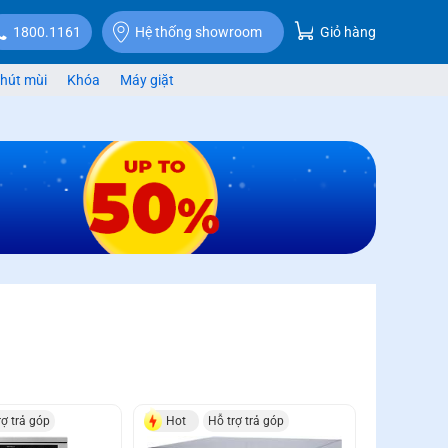
Giỏ hàng
1800.1161
Hệ thống showroom
hút mùi
Khóa
Máy giặt
rợ trả góp
Hot
Hỗ trợ trả góp