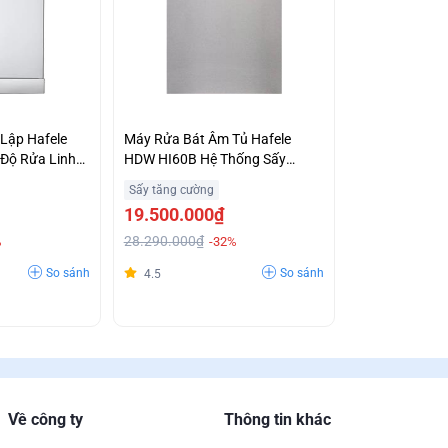
Lập Hafele
Máy Rửa Bát Âm Tủ Hafele
 Độ Rửa Linh
HDW HI60B Hệ Thống Sấy
Zeolite Tiết Kiệm Năng Lượng
Sấy tăng cường
Giá Ưu Đãi
19.500.000₫
28.290.000₫
%
-32%
So sánh
So sánh
4.5
Về công ty
Thông tin khác