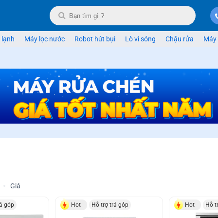
 lạnh
Máy lọc nước
Robot hút bụi
Lò vi sóng
Chậu rửa
Máy 
Giá
rả góp
Hot
Hỗ trợ trả góp
Hot
Hỗ t