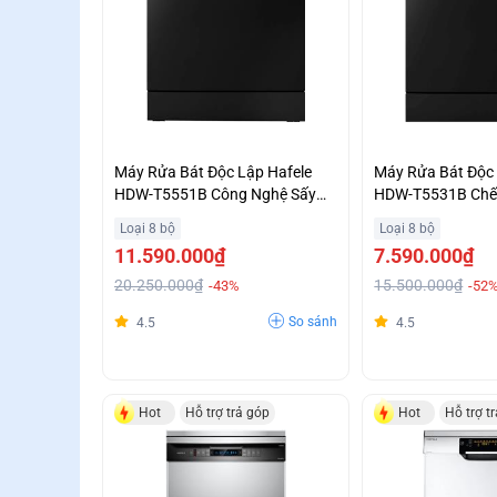
Máy Rửa Bát Độc Lập Hafele
Máy Rửa Bát Độc 
HDW-T5551B Công Nghệ Sấy
HDW-T5531B Chế 
Tăng Cường Extra Dry Trả Góp
Thông Minh Giá T
Loại 8 bộ
Loại 8 bộ
0%
11.590.000₫
7.590.000₫
20.250.000₫
15.500.000₫
-43%
-52
So sánh
4.5
4.5
Hot
Hỗ trợ trả góp
Hot
Hỗ trợ t