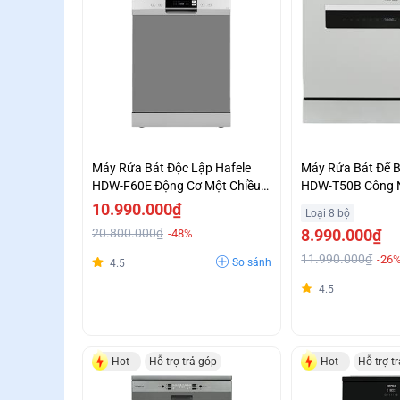
Máy Rửa Bát Độc Lập Hafele
Máy Rửa Bát Để 
HDW-F60E Động Cơ Một Chiều
HDW-T50B Công 
Không Chổi Than Tiết Kiệm
Tăng Cường Dryin
10.990.000₫
Loại 8 bộ
Năng Lượng Giá Tốt
Khuyến Mại Đặc B
20.800.000₫
8.990.000₫
-48%
11.990.000₫
-26
So sánh
4.5
4.5
Hot
Hỗ trợ trả góp
Hot
Hỗ trợ t