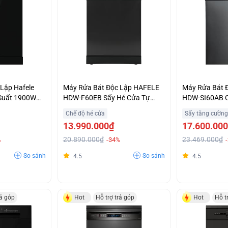
Lập Hafele
Máy Rửa Bát Độc Lập HAFELE
Máy Rửa Bát 
Suất 1900W
HDW-F60EB Sấy Hé Cửa Tự
HDW-SI60AB C
Động Ưu Đãi Tốt
Tải Half Load
Chế độ hé cửa
Sấy tăng cường
13.990.000₫
17.600.00
20.890.000₫
23.469.000₫
%
-34%
So sánh
So sánh
4.5
4.5
rả góp
Hot
Hỗ trợ trả góp
Hot
Hỗ t