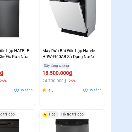
Độc Lập HAFELE
Máy Rửa Bát Độc Lập Hafele
hế Độ Rửa Nửa
HDW-FI60AB Sử Dụng Nước
 Trả Góp 0%
Nóng Diệt Khuẩn Ưu Đãi Lớn
Sấy tăng cường
0₫
18.500.000₫
24.700.000₫
-26%
-26%
So sánh
So sánh
4.5
rợ trả góp
Hot
Hỗ trợ trả góp