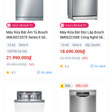
SALE LỚN QUÀ TO
SALE LỚN QUÀ TO
Máy Rửa Bát Âm Tủ Bosch
Máy Rửa Bát Độc Lập Bosch
SMU6ECS57E Series 6 Sử
SMS6ZCI08E Công Nghệ Sấy
Dụng Động Cơ EcoSilence
- Rửa Đặc Biệt Hỗ Trợ Trả Góp
14 bộ
Serie 6
14 bộ
Serie 6
Sấy Zeolith
Drive, Vận Hành Êm Ái,
18.690.000₫
Chế độ hé cửa
Khuyến Mãi Hấp Dẫn
21.990.000₫
25.990.000₫
-29%
25.890.000₫
-16%
So sánh
4.5
So sánh
4.5
Hot
Mẫu mới