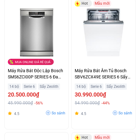
Hot
Mẫu mới
MUA ONLINE GIÁ RẺ QUÁ
Máy Rửa Bát Độc Lập Bosch
Máy Rửa Bát Âm Tủ Bosch
SMS6ZCI00P SERIES 6 Đa
SBV6ZCX49E SERIES 6 Sấy
Năng Giá Ưu Đãi
ZEOLITH Giá Tốt
14 bộ
Serie 6
Sấy Zeolith
14 bộ
Serie 6
Sấy Zeolith
20.500.000₫
30.990.000₫
45.990.000₫
54.990.000₫
-56%
-44%
So sánh
So sánh
4.5
4.5
Hot
Mẫu mới