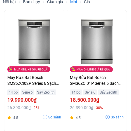
Nổi bật
Bán chạy
Giảm giá
Mới
Giá
MUA ONLINE GIÁ RẺ QUÁ
MUA ONLINE GIÁ RẺ QUÁ
Máy Rửa Bát Bosch
Máy Rửa Bát Bosch
SMS6ZCI02P Series 6 Sạch
SMS6ZCI01P Series 6 Sạch
Khô Diệt Khuẩn Giá Ưu Đãi
Khô Hoàn Hảo Giá Tốt
14 bộ
Serie 6
Sấy Zeolith
14 bộ
Serie 6
Sấy Zeolith
19.990.000₫
18.500.000₫
26.390.000₫
26.390.000₫
-25%
-30%
So sánh
So sánh
4.5
4.5