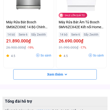
SALE LỚN QUÀ TO
Máy Rửa Bát Bosch
Máy Rửa Bát Âm Tủ Bosch
SMS6ZCI06E 14 Bộ Chính
SMV6ZCX42E Kết nối Home
Hãng Hỗ Trợ Trả Góp
Connect Thông Minh Ưu Đãi
14 bộ
Serie 6
Sấy Zeolith
14 bộ
Serie 6
Sấy Zeolith
Không Tưởng
21.890.000₫
26.690.000₫
26.900.000₫
31.990.000₫
-19%
-17%
So sánh
So sánh
4.5
4.5
Xem thêm
Tổng đài hỗ trợ