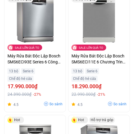
SALE LỚN QUÀ TO
SALE LỚN QUÀ TO
Máy Rửa Bát Độc Lập Bosch
Máy Rửa Bát Độc Lập Bosch
SMS6ECI93E Series 6 Công
SMS6ECI11E 6 Chương Trình
Suất 2400W Ưu Đãi Đặc Biệt
Rửa Cơ Bản Hỗ Trợ Trả Góp
13 bộ
Serie 6
13 bộ
Serie 6
Chế độ hé cửa
Chế độ hé cửa
17.990.000₫
18.290.000₫
24.390.000₫
22.990.000₫
-27%
-21%
So sánh
So sánh
4.5
4.5
Hot
Hot
Hỗ trợ trả góp