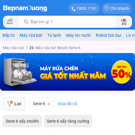
Chi nhánh
1800.1161
0
Bếp từ
Máy rửa bát
Tủ lạnh
Máy lọc nước
Robot hút bụi
Lò v
Máy rửa bát
23
Máy rửa bát Bosch Serie 6
Lọc
Serie 6
Xóa tất cả
Serie 6 sấy zeolith
Serie 6 sấy tăng cường