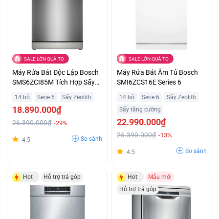
SALE LỚN QUÀ TO
SALE LỚN QUÀ TO
Máy Rửa Bát Độc Lập Bosch
Máy Rửa Bát Âm Tủ Bosch
SMS6ZCI85M Tích Hợp Sấy
SMI6ZCS16E Series 6
Hoàn Hảo Zeolith Hỗ Trợ Trả
14 bộ
Serie 6
Sấy Zeolith
14 bộ
Serie 6
Sấy Zeolith
Góp
18.890.000₫
Sấy tăng cường
22.990.000₫
26.390.000₫
-29%
26.390.000₫
-13%
So sánh
4.5
So sánh
4.5
Hot
Hỗ trợ trả góp
Hot
Mẫu mới
Hỗ trợ trả góp