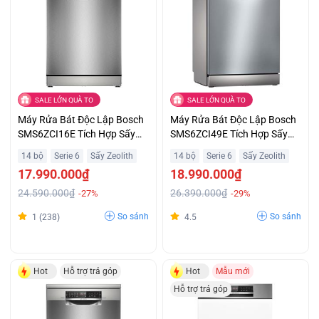
SALE LỚN QUÀ TO
SALE LỚN QUÀ TO
Máy Rửa Bát Độc Lập Bosch
Máy Rửa Bát Độc Lập Bosch
SMS6ZCI16E Tích Hợp Sấy
SMS6ZCI49E Tích Hợp Sấy
Hoàn Hảo Zeolith Hỗ Trợ Trả
Hoàn Hảo Zeolith Hỗ Trợ Trả
14 bộ
Serie 6
Sấy Zeolith
14 bộ
Serie 6
Sấy Zeolith
Góp
Góp
17.990.000₫
18.990.000₫
24.590.000₫
26.390.000₫
-27%
-29%
So sánh
So sánh
1 (238)
4.5
Hot
Hỗ trợ trả góp
Hot
Mẫu mới
Hỗ trợ trả góp