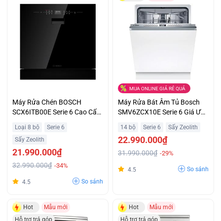
MUA ONLINE GIÁ RẺ QUÁ
Máy Rửa Chén BOSCH
Máy Rửa Bát Âm Tủ Bosch
SCX6ITB00E Serie 6 Cao Cấp
SMV6ZCX10E Serie 6 Giá Ưu
Giá Tốt
Đãi
Loại 8 bộ
Serie 6
14 bộ
Serie 6
Sấy Zeolith
22.990.000₫
Sấy Zeolith
21.990.000₫
31.990.000₫
-29%
32.990.000₫
-34%
So sánh
4.5
So sánh
4.5
Hot
Mẫu mới
Hot
Mẫu mới
Hỗ trợ trả góp
Hỗ trợ trả góp