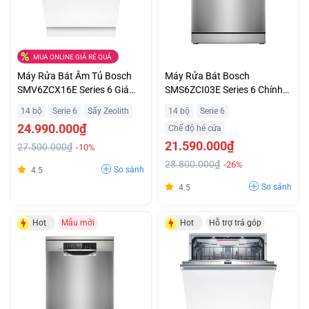
MUA ONLINE GIÁ RẺ QUÁ
Máy Rửa Bát Âm Tủ Bosch
Máy Rửa Bát Bosch
SMV6ZCX16E Series 6 Giá
SMS6ZCI03E Series 6 Chính
Đại Chiến
Hãng Giá Tốt
14 bộ
Serie 6
Sấy Zeolith
14 bộ
Serie 6
24.990.000₫
Chế độ hé cửa
21.590.000₫
27.500.000₫
-10%
28.800.000₫
-26%
So sánh
4.5
So sánh
4.5
Hot
Mẫu mới
Hot
Hỗ trợ trả góp