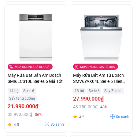
MUA ONLINE GIÁ RẺ QUÁ
MUA ONLINE GIÁ RẺ QUÁ
Máy Rửa Bát Bán Âm Bosch
Máy Rửa Bát Âm Tủ Bosch
SMI6ECS10E Series 6 Giá Tốt
SMV6YAX04E Serie 6 Hiện
Đại Giá Sốc
14 bộ
Serie 6
13 bộ
Serie 6
Sấy Zeolith
27.990.000₫
Sấy tăng cường
21.990.000₫
48.750.000₫
-43%
33.990.000₫
-36%
So sánh
4.5
So sánh
4.5