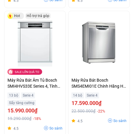
So sánh
So sánh
4.5
4.5
Hot
Hỗ trợ trả góp
SALE LỚN QUÀ TO
Máy Rửa Bát Âm Tủ Bosch
Máy Rửa Bát Bosch
SMI4HVS33E Series 4, Tính
SMS4EMI01E Chính Hãng Hỗ
Năng Chống Tràn Aquastop
Trợ Trả Góp
13 bộ
Serie 4
14 bộ
Serie 4
Hiện Đại Giá Tốt
17.590.000₫
Sấy tăng cường
15.990.000₫
22.500.000₫
-22%
19.290.000₫
-18%
So sánh
4.5
So sánh
4.5