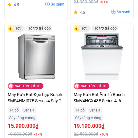
21.990.000₫
-31%
So sánh
4.5
So sánh
4.5
Hot
Hỗ trợ trả góp
Hot
Hỗ trợ trả góp
SALE LỚN QUÀ TO
SALE LỚN QUÀ TO
Máy Rửa Bát Độc Lập Bosch
Máy Rửa Bát Âm Tủ Bosch
SMS4HMI07E Series 4 Sấy Tự
SMV4HCX48E Series 4, 6
Động EfficientDry
Chương Trình Rửa Tiết Kiệm
14 bộ
Serie 4
14 bộ
Serie 4
Tối Ưu, Giá Siêu Ưu Đãi
Sấy tăng cường
Sấy tăng cường
15.990.000₫
19.190.000₫
19.090.000₫
22.590.000₫
-17%
-16%