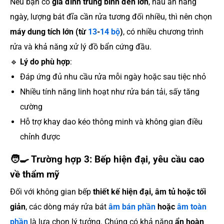
Nếu bạn có
gia đình trung bình đến lớn
, nấu ăn hàng
ngày, lượng bát đĩa cần rửa tương đối nhiều, thì nên chọn
máy dung tích lớn (từ
13
-
14 bộ
)
, có nhiều chương trình
rửa và khả năng xử lý đồ bẩn cứng đầu.
🔹
Lý do phù hợp
:
Đáp ứng đủ nhu cầu rửa mỗi ngày hoặc sau tiệc nhỏ
Nhiều tính năng linh hoạt như rửa bán tải, sấy tăng
cường
Hỗ trợ khay dao kéo thông minh và không gian điều
chỉnh được
🧑‍🍳
Trường hợp 3: Bếp hiện đại, yêu cầu cao
về thẩm mỹ
Đối với không gian bếp
thiết kế hiện đại, âm tủ hoặc tối
giản
, các dòng máy rửa bát
âm bán phần
hoặc
âm toàn
phần
là lựa chọn lý tưởng. Chúng có khả năng
ẩn hoàn