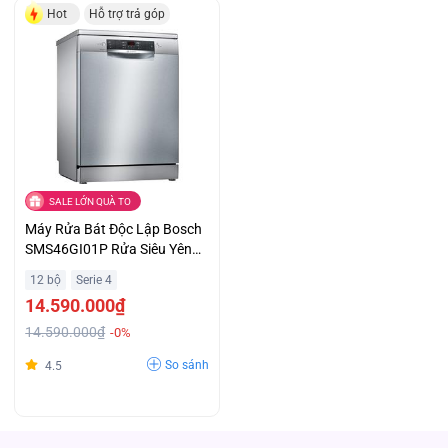
Hot
Hỗ trợ trả góp
SALE LỚN QUÀ TO
Máy Rửa Bát Độc Lập Bosch
SMS46GI01P Rửa Siêu Yên
Tĩnh SuperSilence, Ưu Đãi Đặc
12 bộ
Serie 4
Biệt
14.590.000₫
14.590.000₫
-0%
So sánh
4.5