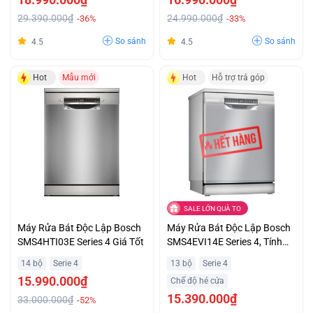
29.390.000₫
24.990.000₫
-36%
-33%
So sánh
So sánh
4.5
4.5
Hot
Mẫu mới
Hot
Hỗ trợ trả góp
SALE LỚN QUÀ TO
Máy Rửa Bát Độc Lập Bosch
Máy Rửa Bát Độc Lập Bosch
SMS4HTI03E Series 4 Giá Tốt
SMS4EVI14E Series 4, Tính
Năng Nửa Tải Half Load, Giá
14 bộ
Serie 4
13 bộ
Serie 4
Không Tưởng
15.990.000₫
Chế độ hé cửa
15.390.000₫
33.000.000₫
-52%