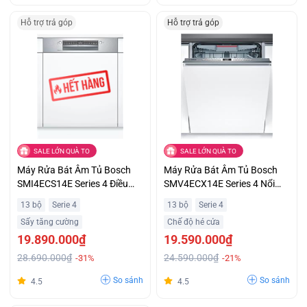
Hỗ trợ trả góp
Hỗ trợ trả góp
SALE LỚN QUÀ TO
SALE LỚN QUÀ TO
Máy Rửa Bát Âm Tủ Bosch
Máy Rửa Bát Âm Tủ Bosch
SMI4ECS14E Series 4 Điều
SMV4ECX14E Series 4 Nổi
Khiển Từ Xa Ưu Việt Hỗ Trợ
Bật với Tính Năng Nửa Tải
13 bộ
Serie 4
13 bộ
Serie 4
Trả Góp
Half load Ưu Đãi Không
Sấy tăng cường
Chế độ hé cửa
Tưởng
19.890.000₫
19.590.000₫
28.690.000₫
24.590.000₫
-31%
-21%
So sánh
So sánh
4.5
4.5