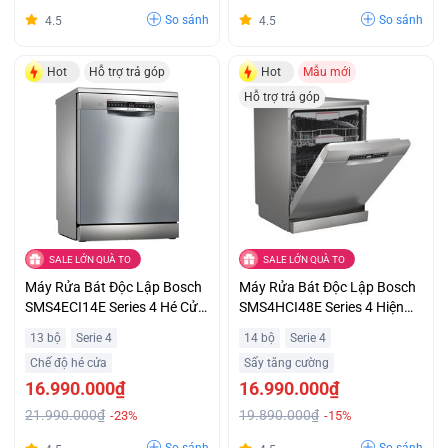
So sánh
So sánh
4.5
4.5
Hot
Hỗ trợ trả góp
Hot
Mẫu mới
Hỗ trợ trả góp
SALE LỚN QUÀ TO
SALE LỚN QUÀ TO
Máy Rửa Bát Độc Lập Bosch
Máy Rửa Bát Độc Lập Bosch
SMS4ECI14E Series 4 Hé Cửa
SMS4HCI48E Series 4 Hiện
Tự Động Khuyến Mãi Đặc Biệt
Đại Ưu Đãi Đặc Biệt
13 bộ
Serie 4
14 bộ
Serie 4
Chế độ hé cửa
Sấy tăng cường
16.990.000₫
16.990.000₫
21.990.000₫
19.890.000₫
-23%
-15%