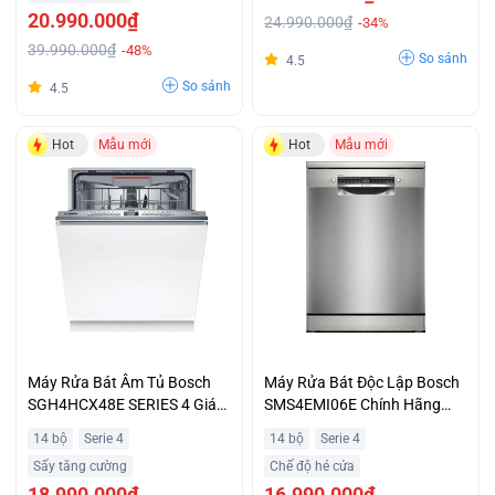
20.990.000₫
24.990.000₫
-34%
39.990.000₫
-48%
So sánh
4.5
So sánh
4.5
Hot
Mẫu mới
Hot
Mẫu mới
Máy Rửa Bát Âm Tủ Bosch
Máy Rửa Bát Độc Lập Bosch
SGH4HCX48E SERIES 4 Giá
SMS4EMI06E Chính Hãng
Ưu Đãi
Giá Tốt
14 bộ
Serie 4
14 bộ
Serie 4
Sấy tăng cường
Chế độ hé cửa
18.990.000₫
16.990.000₫