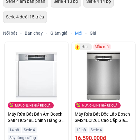
Serie 4 âm bán phần
Serie 4 13 bộ
Serie 4 14 bộ
Serie 4 dưới 15 triệu
Nổi bật
Bán chạy
Giảm giá
Mới
Giá
Hot
Mẫu mới
MUA ONLINE GIÁ RẺ QUÁ
MUA ONLINE GIÁ RẺ QUÁ
Máy Rửa Bát Bán Âm Bosch
Máy Rửa Bát Độc Lập Bosch
SMI4HCS48E Chính Hãng Giá
SMS4ECI26E Cao Cấp Giá
Tốt
Tốt
14 bộ
Serie 4
13 bộ
Serie 4
16.590.000₫
Sấy tăng cường