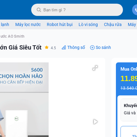
 lạnh
Máy lọc nước
Robot hút bụi
Lò vi sóng
Chậu rửa
Máy 
nước AO Smith
n Giá Siêu Tốt
Thông số
So sánh
4.5
Mua Onl
11.8
13.540.
Khuyế
Giá và
Th