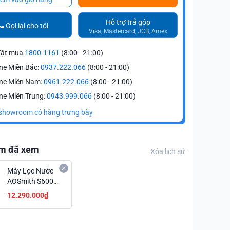
Hỗ trợ trả góp
Gọi lại cho tôi
Visa, Mastercard, JCB, Amex
đặt mua
1800.1161
(8:00 - 21:00)
ne Miền Bắc:
0937.222.066
(8:00 - 21:00)
ine Miền Nam:
0961.222.066
(8:00 - 21:00)
ne Miền Trung:
0943.999.066
(8:00 - 21:00)
showroom có hàng trưng bày
m đã xem
Xóa lịch sử
Máy Lọc Nước
AOSmith S600
Công Suất Lớn
12.290.000₫
Giá Siêu Tốt