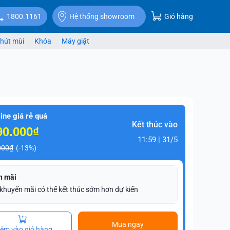
Giỏ hàng
1800.1161
Hệ thống showroom
hút mùi
Khóa
Máy giặt
ine giá rẻ quá
Kết thúc vào
90.000₫
11:59 | 31/5
000₫
(-13%)
n mãi
 khuyến mãi có thể kết thúc sớm hơn dự kiến
Mua ngay
êm vào giỏ hàng