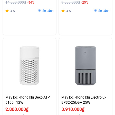
14.000.000₫
9.500.000₫
-54%
-25%
So sánh
So sánh
4.5
4.5
Máy lọc không khí Beko ATP
Máy lọc không khí Electrolux
5100 I 12W
EP32-25UGA 25W
2.800.000₫
3.910.000₫