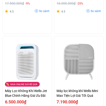
17.500.000₫
16.000.000₫
-9%
-25%
So sánh
So sánh
4.5
4.5
MUA ONLINE GIÁ RẺ QUÁ
Máy Lọc Không Khí Wells Jet
Máy lọc không khí Wells Mini
Blue Chính Hãng Giá Ưu Đãi
Max Tiện Lợi Giá Tốt Quá
6.500.000₫
7.190.000₫