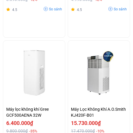
So sánh
So sánh
4.5
4.5
Máy lọc không khí Gree
Máy Lọc Không Khí A.O.Smith
GCF500AENA 32W
KJ420F-B01
6.400.000₫
15.730.000₫
9.800.000₫
17.470.000₫
-35%
-10%