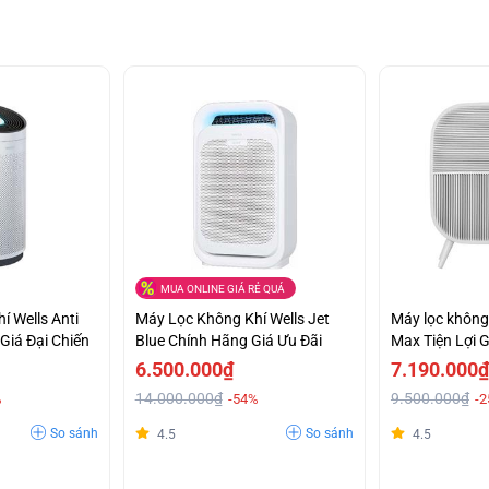
MUA ONLINE GIÁ RẺ QUÁ
í Wells Anti
Máy Lọc Không Khí Wells Jet
Máy lọc không 
Giá Đại Chiến
Blue Chính Hãng Giá Ưu Đãi
Max Tiện Lợi 
6.500.000₫
7.190.000₫
14.000.000₫
9.500.000₫
%
-54%
-
So sánh
So sánh
4.5
4.5