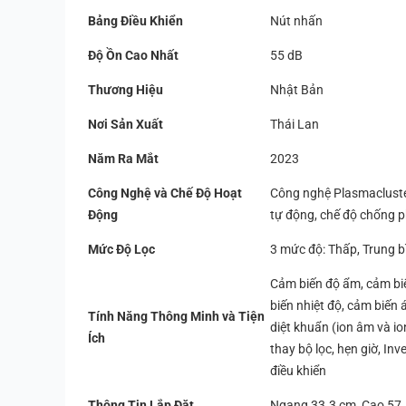
Bảng Điều Khiển
Nút nhấn
Độ Ồn Cao Nhất
55 dB
Thương Hiệu
Nhật Bản
Nơi Sản Xuất
Thái Lan
Năm Ra Mắt
2023
Công Nghệ và Chế Độ Hoạt
Công nghệ Plasmacluster 
Động
tự động, chế độ chống p
Mức Độ Lọc
3 mức độ: Thấp, Trung b
Cảm biến độ ẩm, cảm biế
biến nhiệt độ, cảm biến 
Tính Năng Thông Minh và Tiện
diệt khuẩn (ion âm và i
Ích
thay bộ lọc, hẹn giờ, In
điều khiển
Thông Tin Lắp Đặt
Ngang 33.3 cm, Cao 57.