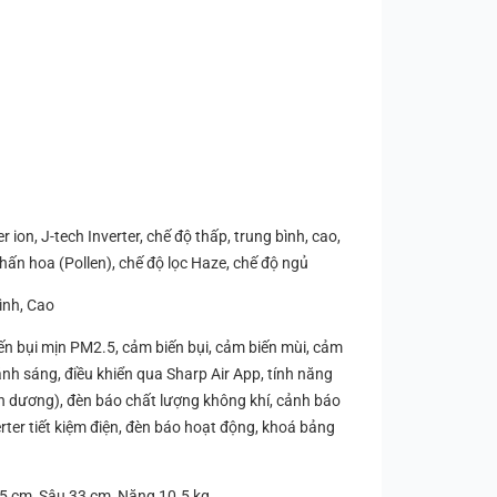
ion, J-tech Inverter, chế độ thấp, trung bình, cao,
hấn hoa (Pollen), chế độ lọc Haze, chế độ ngủ
ình, Cao
n bụi mịn PM2.5, cảm biến bụi, cảm biến mùi, cảm
ánh sáng, điều khiển qua Sharp Air App, tính năng
on dương), đèn báo chất lượng không khí, cảnh báo
verter tiết kiệm điện, đèn báo hoạt động, khoá bảng
5 cm, Sâu 33 cm, Nặng 10.5 kg