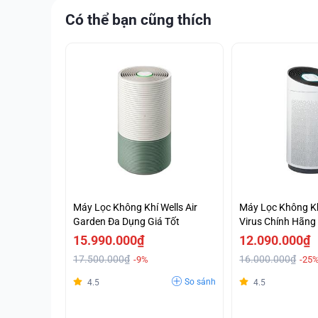
Có thể bạn cũng thích
Máy Lọc Không Khí Wells Air
Máy Lọc Không Kh
Garden Đa Dụng Giá Tốt
Virus Chính Hãng 
15.990.000₫
12.090.000₫
17.500.000₫
16.000.000₫
-9%
-25
So sánh
4.5
4.5