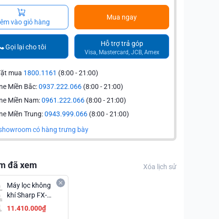
Mua ngay
êm vào giỏ hàng
Hỗ trợ trả góp
Gọi lại cho tôi
Visa, Mastercard, JCB, Amex
đặt mua
1800.1161
(8:00 - 21:00)
ne Miền Bắc:
0937.222.066
(8:00 - 21:00)
ine Miền Nam:
0961.222.066
(8:00 - 21:00)
ne Miền Trung:
0943.999.066
(8:00 - 21:00)
showroom có hàng trưng bày
m đã xem
Xóa lịch sử
Máy lọc không
khí Sharp FX-
S120V-H 72W
11.410.000₫