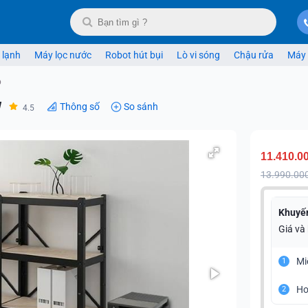
 lạnh
Máy lọc nước
Robot hút bụi
Lò vi sóng
Chậu rửa
Máy 
p
W
Thông số
So sánh
4.5
11.410.0
13.990.00
Khuyế
Giá và
Mi
1
Ho
2