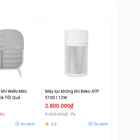
khí Wells Mini
Máy lọc không khí Beko ATP
Giá Tốt Quá
5100 I 12W
2.800.000₫
3.000.000₫
25%
-7%
So sánh
So sánh
4.5