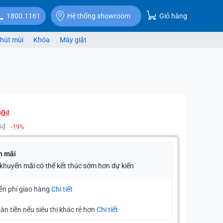
Giỏ hàng
1800.1161
Hệ thống showroom
hút mùi
Khóa
Máy giặt
00₫
0₫
-19%
n mãi
 khuyến mãi có thể kết thúc sớm hơn dự kiến
ễn phí giao hàng
Chi tiết
àn tiền nếu siêu thị khác rẻ hơn
Chi tiết