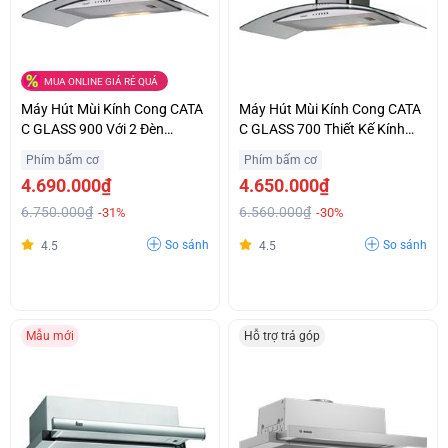
MUA ONLINE GIÁ RẺ QUÁ
Máy Hút Mùi Kính Cong CATA
Máy Hút Mùi Kính Cong CATA
C GLASS 900 Với 2 Đèn
C GLASS 700 Thiết Kế Kính
Halogen Chiếu Sáng Ưu Đãi
Cường Lực Sang Trọng Giá
Phím bấm cơ
Phím bấm cơ
Lớn
Hợp Lý
4.690.000₫
4.650.000₫
6.750.000₫
6.560.000₫
-31%
-30%
So sánh
So sánh
4.5
4.5
Mẫu mới
Hỗ trợ trả góp