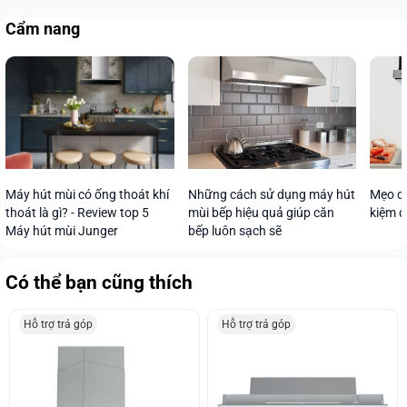
Cẩm nang
Máy hút mùi có ống thoát khí
Những cách sử dụng máy hút
Mẹo dù
thoát là gì? - Review top 5
mùi bếp hiệu quả giúp căn
kiệm đ
Máy hút mùi Junger
bếp luôn sạch sẽ
Có thể bạn cũng thích
Hỗ trợ trả góp
Hỗ trợ trả góp