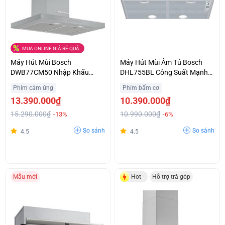
MUA ONLINE GIÁ RẺ QUÁ
Máy Hút Mùi Bosch
Máy Hút Mùi Âm Tủ Bosch
DWB77CM50 Nhập Khẩu
DHL755BL Công Suất Mạnh
Nguyên Chiếc Từ Đức Ưu Giá
Khử Sạch Mùi Giá Ưu Đãi
Phím cảm ứng
Phím bấm cơ
Tốt Hỗ Trợ Trả Góp
13.390.000₫
10.390.000₫
15.290.000₫
10.990.000₫
-13%
-6%
So sánh
So sánh
4.5
4.5
Mẫu mới
Hot
Hỗ trợ trả góp