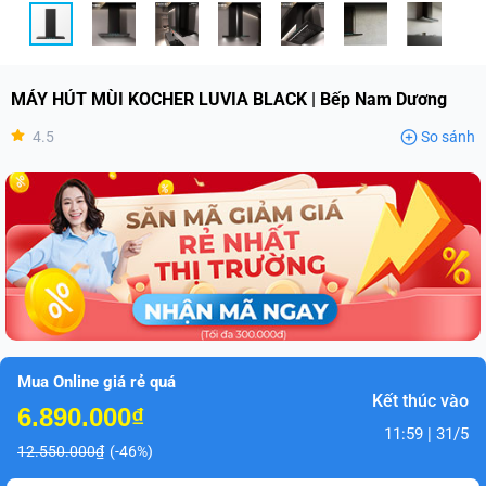
MÁY HÚT MÙI KOCHER LUVIA BLACK | Bếp Nam Dương
4.5
So sánh
Mua Online giá rẻ quá
Kết thúc vào
6.890.000₫
11:59 | 31/5
12.550.000₫
(-46%)