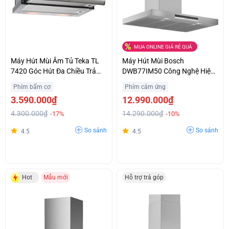
MUA ONLINE GIÁ RẺ QUÁ
Máy Hút Mùi Âm Tủ Teka TL
Máy Hút Mùi Bosch
7420 Góc Hút Đa Chiều Trả
DWB77IM50 Công Nghệ Hiện
Góp 0%
Đại Chính Hãng Giá Sốc
Phím bấm cơ
Phím cảm ứng
3.590.000₫
12.990.000₫
4.300.000₫
14.290.000₫
-17%
-10%
So sánh
So sánh
4.5
4.5
Hot
Mẫu mới
Hỗ trợ trả góp