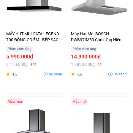
MÁY HÚT MÙI CATA LEGEND
Máy Hút Mùi BOSCH
700 ĐỘNG CƠ ÊM - BẾP SẠCH
DWB97IM50 Cảm Ứng Hiện
THÊM
Đại Nhập Khẩu Chính Hãng
Phím cảm ứng
Phím cảm ứng
5.990.000₫
14.990.000₫
9.150.000₫
15.890.000₫
-35%
-6%
So sánh
So sánh
4.5
4.5
Mẫu mới
Mẫu mới