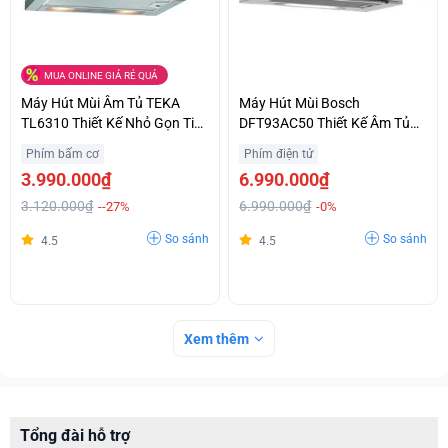
MUA ONLINE GIÁ RẺ QUÁ
Máy Hút Mùi Âm Tủ TEKA
Máy Hút Mùi Bosch
TL6310 Thiết Kế Nhỏ Gọn Tiết
DFT93AC50 Thiết Kế Âm Tủ
Kiệm Không Gian Giá Bất Ngờ
Tinh Tế Chính Hãng Giá Siêu
Phím bấm cơ
Phím điện tử
Ưu Đãi
3.990.000₫
6.990.000₫
3.120.000₫
6.990.000₫
--27%
-0%
So sánh
So sánh
4.5
4.5
Xem thêm
Tổng đài hỗ trợ