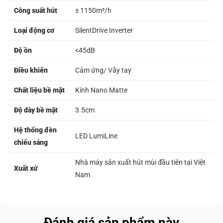
Công suất hút
± 1150m³/h
Loại động cơ
SilentDrive Inverter
Độ ồn
<45dB
Điều khiển
Cảm ứng/ Vẫy tay
Chất liệu bề mặt
Kính Nano Matte
Độ dày bề mặt
3.5cm
Hệ thống đèn
LED LumiLine
chiếu sáng
Nhà máy sản xuất hút mùi đầu tiên tại Việt
Xuất xứ
Nam
Đánh giá sản phẩm này