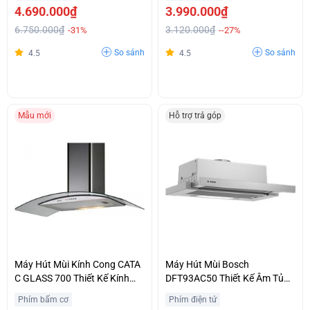
4.690.000₫
3.990.000₫
6.750.000₫
3.120.000₫
-31%
--27%
So sánh
So sánh
4.5
4.5
Mẫu mới
Hỗ trợ trả góp
Máy Hút Mùi Kính Cong CATA
Máy Hút Mùi Bosch
C GLASS 700 Thiết Kế Kính
DFT93AC50 Thiết Kế Âm Tủ
Cường Lực Sang Trọng Giá
Tinh Tế Chính Hãng Giá Siêu
Phím bấm cơ
Phím điện tử
Hợp Lý
Ưu Đãi