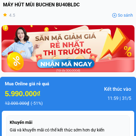
MÁY HÚT MÙI BUCHEN BU40BLDC
4.5
So sánh
Mua Online giá rẻ quá
Kết thúc vào
5.990.000₫
11:59 | 31/5
12.000.000₫
(-51%)
Khuyến mãi
Giá và khuyến mãi có thể kết thúc sớm hơn dự kiến