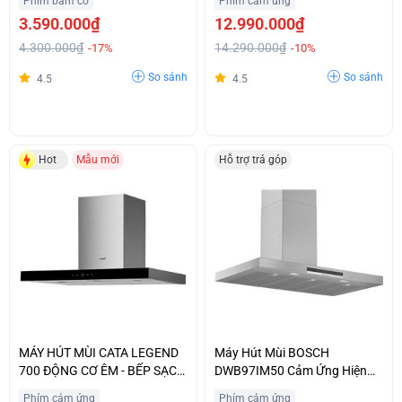
Phím bấm cơ
Phím cảm ứng
3.590.000₫
12.990.000₫
4.300.000₫
14.290.000₫
-17%
-10%
So sánh
So sánh
4.5
4.5
Hot
Mẫu mới
Hỗ trợ trả góp
MÁY HÚT MÙI CATA LEGEND
Máy Hút Mùi BOSCH
700 ĐỘNG CƠ ÊM - BẾP SẠCH
DWB97IM50 Cảm Ứng Hiện
THÊM
Đại Nhập Khẩu Chính Hãng
Phím cảm ứng
Phím cảm ứng