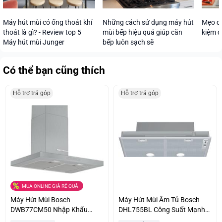
Máy hút mùi có ống thoát khí
Những cách sử dụng máy hút
Mẹo dù
thoát là gì? - Review top 5
mùi bếp hiệu quả giúp căn
kiệm đ
Máy hút mùi Junger
bếp luôn sạch sẽ
Có thể bạn cũng thích
Hỗ trợ trả góp
Hỗ trợ trả góp
MUA ONLINE GIÁ RẺ QUÁ
Máy Hút Mùi Bosch
Máy Hút Mùi Âm Tủ Bosch
DWB77CM50 Nhập Khẩu
DHL755BL Công Suất Mạnh
Nguyên Chiếc Từ Đức Ưu Giá
Khử Sạch Mùi Giá Ưu Đãi