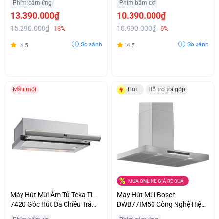
Phím cảm ứng
Phím bấm cơ
Tốt Hỗ Trợ Trả Góp
13.390.000₫
10.390.000₫
15.290.000₫
10.990.000₫
-13%
-6%
So sánh
So sánh
4.5
4.5
Mẫu mới
Hot
Hỗ trợ trả góp
MUA ONLINE GIÁ RẺ QUÁ
Máy Hút Mùi Âm Tủ Teka TL
Máy Hút Mùi Bosch
7420 Góc Hút Đa Chiều Trả
DWB77IM50 Công Nghệ Hiện
Góp 0%
Đại Chính Hãng Giá Sốc