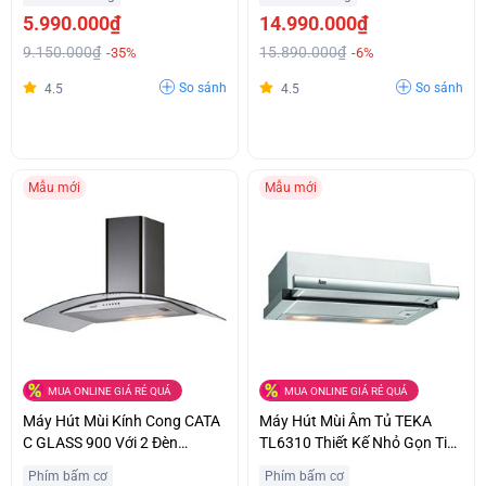
5.990.000₫
14.990.000₫
9.150.000₫
15.890.000₫
-35%
-6%
So sánh
So sánh
4.5
4.5
Mẫu mới
Mẫu mới
MUA ONLINE GIÁ RẺ QUÁ
MUA ONLINE GIÁ RẺ QUÁ
Máy Hút Mùi Kính Cong CATA
Máy Hút Mùi Âm Tủ TEKA
C GLASS 900 Với 2 Đèn
TL6310 Thiết Kế Nhỏ Gọn Tiết
Halogen Chiếu Sáng Ưu Đãi
Kiệm Không Gian Giá Bất Ngờ
Phím bấm cơ
Phím bấm cơ
Lớn