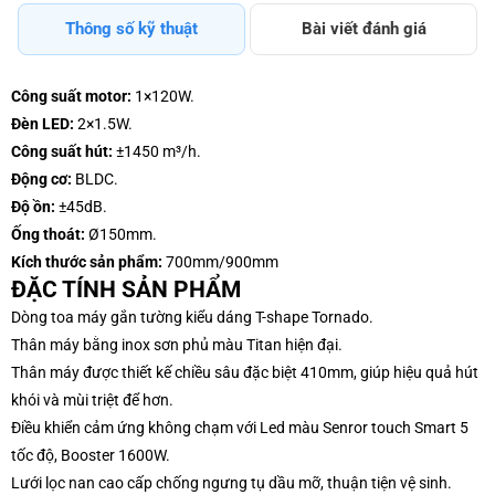
Thông số kỹ thuật
Bài viết đánh giá
Công suất motor:
1×120W.
Đèn LED:
2×1.5W.
Công suất hút:
±1450 m³/h.
Động cơ:
BLDC.
Độ ồn:
±45dB.
Ống thoát:
Ø150mm.
Kích thước sản phẩm:
700mm/900mm
ĐẶC TÍNH SẢN PHẨM
Dòng toa máy gắn tường kiểu dáng T-shape Tornado.
Thân máy bằng inox sơn phủ màu Titan hiện đại.
Thân máy được thiết kế chiều sâu đặc biệt 410mm, giúp hiệu quả hút
khói và mùi triệt để hơn.
Điều khiển cảm ứng không chạm với Led màu Senror touch Smart 5
tốc độ, Booster 1600W.
Lưới lọc nan cao cấp chống ngưng tụ dầu mỡ, thuận tiện vệ sinh.