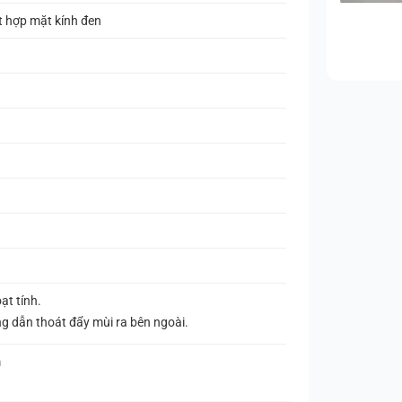
t hợp mặt kính đen
ạt tính.
g dẫn thoát đẩy mùi ra bên ngoài.
m