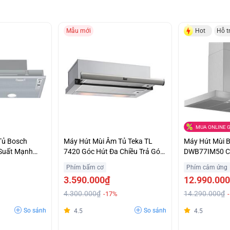
Mẫu mới
Hot
Hỗ t
MUA ONLINE G
Tủ Bosch
Máy Hút Mùi Âm Tủ Teka TL
Máy Hút Mùi 
Suất Mạnh
7420 Góc Hút Đa Chiều Trả Góp
DWB77IM50 C
 Ưu Đãi
0%
Đại Chính Hãn
Phím bấm cơ
Phím cảm ứng
3.590.000₫
12.990.00
4.300.000₫
14.290.000₫
-17%
So sánh
So sánh
4.5
4.5