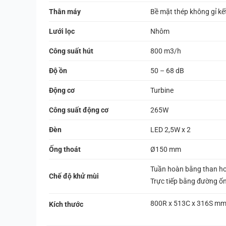
Thân máy
Bề mặt thép không gỉ kế
Lưới lọc
Nhôm
Công suất hút
800 m3/h
Độ ồn
50 – 68 dB
Động cơ
Turbine
Công suất động cơ
265W
Đèn
LED 2,5W x 2
Ống thoát
Ø150 mm
Tuần hoàn bằng than ho
Chế độ khử mùi
Trực tiếp bằng đường ốn
800R x 513C x 316S m
Kích thước