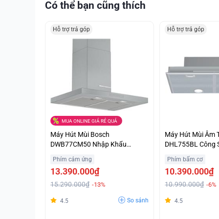
Có thể bạn cũng thích
Hỗ trợ trả góp
Hỗ trợ trả góp
MUA ONLINE GIÁ RẺ QUÁ
Máy Hút Mùi Bosch
Máy Hút Mùi Âm 
DWB77CM50 Nhập Khẩu
DHL755BL Công 
Nguyên Chiếc Từ Đức Ưu Giá
Khử Sạch Mùi Giá
Phím cảm ứng
Phím bấm cơ
Tốt Hỗ Trợ Trả Góp
13.390.000₫
10.390.000₫
15.290.000₫
10.990.000₫
-13%
-6%
So sánh
4.5
4.5