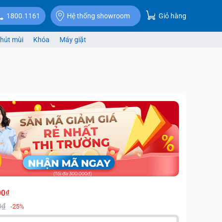
Giỏ hàng
1800.1161
Hệ thống showroom
hút mùi
Khóa
Máy giặt
00₫
0₫
-25%