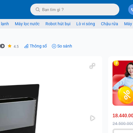
 lạnh
Máy lọc nước
Robot hút bụi
Lò vi sóng
Chậu rửa
Máy 
0D
Thông số
So sánh
4.5
18.440.0
24.500.00