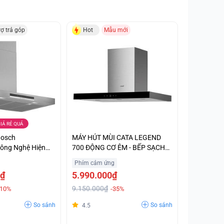
rợ trả góp
Hot
Mẫu mới
IÁ RẺ QUÁ
Bosch
MÁY HÚT MÙI CATA LEGEND
ông Nghệ Hiện
700 ĐỘNG CƠ ÊM - BẾP SẠCH
g Giá Sốc
THÊM
Phím cảm ứng
0₫
5.990.000₫
9.150.000₫
-10%
-35%
So sánh
So sánh
4.5