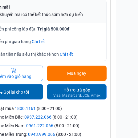
n mãi
 khuyến mãi có thể kết thúc sớm hơn dự kiến
ễn phí công lắp đặt:
Trị giá 500.000đ
ễn phí giao hàng
Chi tiết
àn tiền nếu siêu thị khác rẻ hơn
Chi tiết
Mua ngay
êm vào giỏ hàng
Hỗ trợ trả góp
Gọi lại cho tôi
Visa, Mastercard, JCB, Amex
đặt mua
1800.1161
(8:00 - 21:00)
ne Miền Bắc:
0937.222.066
(8:00 - 21:00)
ine Miền Nam:
0961.222.066
(8:00 - 21:00)
ne Miền Trung:
0943.999.066
(8:00 - 21:00)