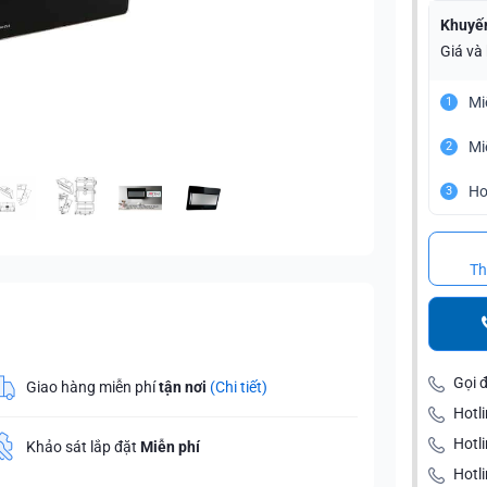
Khuyế
Giá và
Mi
1
Mi
2
Ho
3
Th
Gọi 
Giao hàng miễn phí
tận nơi
(Chi tiết)
Hotli
Hotl
Khảo sát lắp đặt
Miễn phí
Hotli