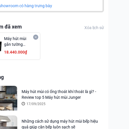
showroom có hàng trưng bày
m đã xem
Xóa lịch sử
Máy hút mùi
gắn tường
Hafele HH-
18.440.000₫
WVG80D
ng
Máy hút mùi có ống thoát khí thoát là gì? -
Review top 5 Máy hút mùi Junger
17/09/2025
Những cách sử dụng máy hút mùi bếp hiệu
quả giúp căn bếp luôn sạch sẽ