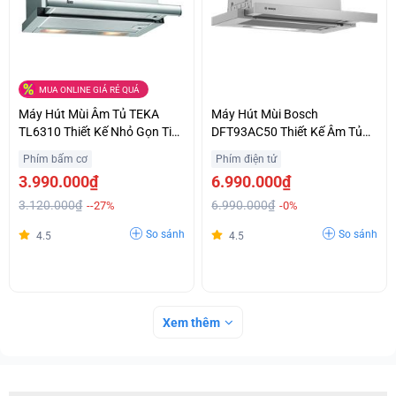
MUA ONLINE GIÁ RẺ QUÁ
Máy Hút Mùi Âm Tủ TEKA
Máy Hút Mùi Bosch
TL6310 Thiết Kế Nhỏ Gọn Tiết
DFT93AC50 Thiết Kế Âm Tủ
Kiệm Không Gian Giá Bất Ngờ
Tinh Tế Chính Hãng Giá Siêu
Phím bấm cơ
Phím điện tử
Ưu Đãi
3.990.000₫
6.990.000₫
3.120.000₫
6.990.000₫
--27%
-0%
So sánh
So sánh
4.5
4.5
Xem thêm