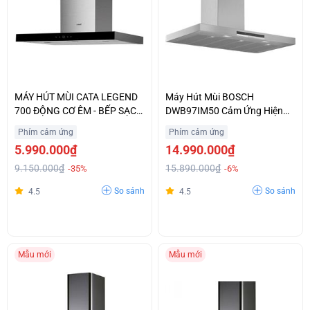
MÁY HÚT MÙI CATA LEGEND
Máy Hút Mùi BOSCH
700 ĐỘNG CƠ ÊM - BẾP SẠCH
DWB97IM50 Cảm Ứng Hiện
THÊM
Đại Nhập Khẩu Chính Hãng
Phím cảm ứng
Phím cảm ứng
5.990.000₫
14.990.000₫
9.150.000₫
15.890.000₫
-35%
-6%
So sánh
So sánh
4.5
4.5
Mẫu mới
Mẫu mới