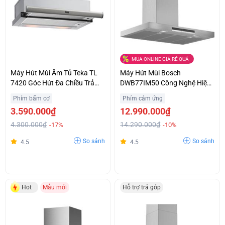
MUA ONLINE GIÁ RẺ QUÁ
Máy Hút Mùi Âm Tủ Teka TL
Máy Hút Mùi Bosch
7420 Góc Hút Đa Chiều Trả
DWB77IM50 Công Nghệ Hiện
Góp 0%
Đại Chính Hãng Giá Sốc
Phím bấm cơ
Phím cảm ứng
3.590.000₫
12.990.000₫
4.300.000₫
14.290.000₫
-17%
-10%
So sánh
So sánh
4.5
4.5
Hot
Mẫu mới
Hỗ trợ trả góp