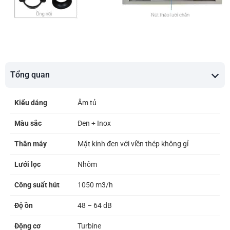
Tổng quan
Kiểu dáng
Âm tủ
Màu sắc
Đen + Inox
Thân máy
Mặt kính đen với viền thép không gỉ
Lưới lọc
Nhôm
Công suất hút
1050 m3/h
Độ ồn
48 – 64 dB
Động cơ
Turbine