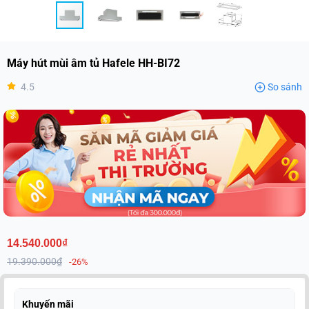
Máy hút mùi âm tủ Hafele HH-BI72
4.5
So sánh
14.540.000₫
19.390.000₫
-26%
Khuyến mãi