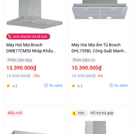
MUA ONLINE GIÁ RẺ QUÁ
Máy Hút Mùi Bosch
Máy Hút Mùi Âm Tủ Bosch
DWB77CM50 Nhập Khẩu
DHL755BL Công Suất Mạnh
Nguyên Chiếc Từ Đức Ưu Giá
Khử Sạch Mùi Giá Ưu Đãi
Phím cảm ứng
Phím bấm cơ
Tốt Hỗ Trợ Trả Góp
13.390.000₫
10.390.000₫
15.290.000₫
10.990.000₫
-13%
-6%
So sánh
So sánh
4.5
4.5
Mẫu mới
Hot
Hỗ trợ trả góp