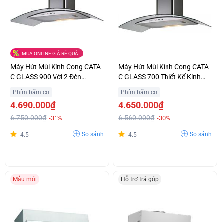
MUA ONLINE GIÁ RẺ QUÁ
Máy Hút Mùi Kính Cong CATA
Máy Hút Mùi Kính Cong CATA
C GLASS 900 Với 2 Đèn
C GLASS 700 Thiết Kế Kính
Halogen Chiếu Sáng Ưu Đãi
Cường Lực Sang Trọng Giá
Phím bấm cơ
Phím bấm cơ
Lớn
Hợp Lý
4.690.000₫
4.650.000₫
6.750.000₫
6.560.000₫
-31%
-30%
So sánh
So sánh
4.5
4.5
Mẫu mới
Hỗ trợ trả góp