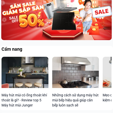
Cẩm nang
Máy hút mùi có ống thoát khí
Những cách sử dụng máy hút
Mẹo dù
thoát là gì? - Review top 5
mùi bếp hiệu quả giúp căn
kiệm đ
Máy hút mùi Junger
bếp luôn sạch sẽ