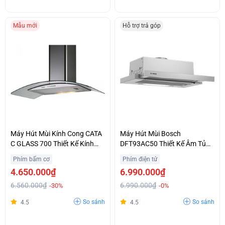
Mẫu mới
Hỗ trợ trả góp
Máy Hút Mùi Kính Cong CATA
Máy Hút Mùi Bosch
C GLASS 700 Thiết Kế Kính
DFT93AC50 Thiết Kế Âm Tủ
Cường Lực Sang Trọng Giá
Tinh Tế Chính Hãng Giá Siêu
Phím bấm cơ
Phím điện tử
Hợp Lý
Ưu Đãi
4.650.000₫
6.990.000₫
6.560.000₫
6.990.000₫
-30%
-0%
So sánh
So sánh
4.5
4.5