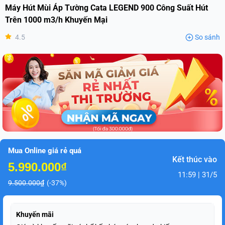
Máy Hút Mùi Áp Tường Cata LEGEND 900 Công Suất Hút
Trên 1000 m3/h Khuyến Mại
4.5
So sánh
Mua Online giá rẻ quá
Kết thúc vào
5.990.000₫
11:59 | 31/5
9.500.000₫
(-37%)
Khuyến mãi