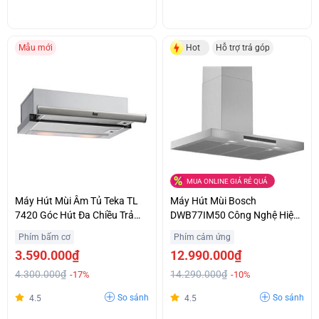
Mẫu mới
Hot
Hỗ trợ trả góp
MUA ONLINE GIÁ RẺ QUÁ
Máy Hút Mùi Âm Tủ Teka TL
Máy Hút Mùi Bosch
7420 Góc Hút Đa Chiều Trả
DWB77IM50 Công Nghệ Hiện
Góp 0%
Đại Chính Hãng Giá Sốc
Phím bấm cơ
Phím cảm ứng
3.590.000₫
12.990.000₫
4.300.000₫
14.290.000₫
-17%
-10%
So sánh
So sánh
4.5
4.5