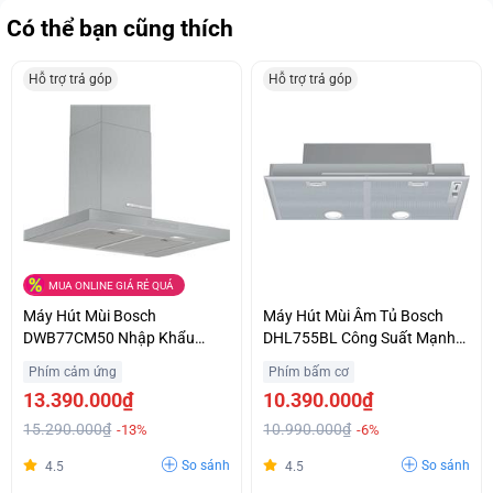
Có thể bạn cũng thích
Hỗ trợ trả góp
Hỗ trợ trả góp
MUA ONLINE GIÁ RẺ QUÁ
Máy Hút Mùi Bosch
Máy Hút Mùi Âm Tủ Bosch
DWB77CM50 Nhập Khẩu
DHL755BL Công Suất Mạnh
Nguyên Chiếc Từ Đức Ưu Giá
Khử Sạch Mùi Giá Ưu Đãi
Phím cảm ứng
Phím bấm cơ
Tốt Hỗ Trợ Trả Góp
13.390.000₫
10.390.000₫
15.290.000₫
10.990.000₫
-13%
-6%
So sánh
So sánh
4.5
4.5