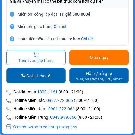
Giá và khuyến mãi có thể kết thúc sớm hơn dự kiến
Miễn phí công lắp đặt:
Trị giá 500.000đ
1
Miễn phí giao hàng
Chi tiết
2
Hoàn tiền nếu siêu thị khác rẻ hơn
Chi tiết
3
Mua ngay
Thêm vào giỏ hàng
Hỗ trợ trả góp
Gọi lại cho tôi
Visa, Mastercard, JCB, Amex
Gọi đặt mua
1800.1161
(8:00 - 21:00)
Hotline Miền Bắc:
0937.222.066
(8:00 - 21:00)
Hotline Miền Nam:
0961.222.066
(8:00 - 21:00)
Hotline Miền Trung:
0943.999.066
(8:00 - 21:00)
Xem showroom có hàng trưng bày