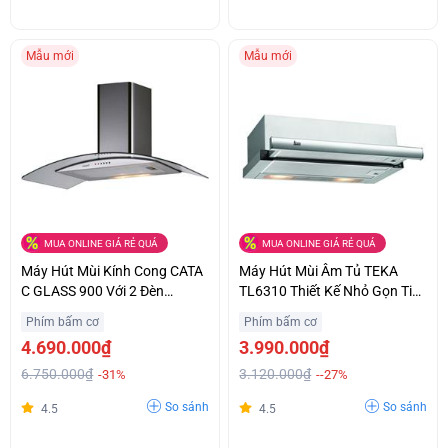
Mẫu mới
Mẫu mới
MUA ONLINE GIÁ RẺ QUÁ
MUA ONLINE GIÁ RẺ QUÁ
Máy Hút Mùi Kính Cong CATA
Máy Hút Mùi Âm Tủ TEKA
C GLASS 900 Với 2 Đèn
TL6310 Thiết Kế Nhỏ Gọn Tiết
Halogen Chiếu Sáng Ưu Đãi
Kiệm Không Gian Giá Bất Ngờ
Phím bấm cơ
Phím bấm cơ
Lớn
4.690.000₫
3.990.000₫
6.750.000₫
3.120.000₫
-31%
--27%
So sánh
So sánh
4.5
4.5