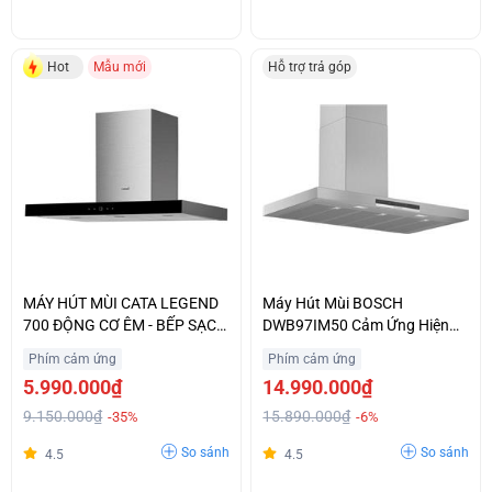
Hot
Mẫu mới
Hỗ trợ trả góp
MÁY HÚT MÙI CATA LEGEND
Máy Hút Mùi BOSCH
700 ĐỘNG CƠ ÊM - BẾP SẠCH
DWB97IM50 Cảm Ứng Hiện
THÊM
Đại Nhập Khẩu Chính Hãng
Phím cảm ứng
Phím cảm ứng
5.990.000₫
14.990.000₫
9.150.000₫
15.890.000₫
-35%
-6%
So sánh
So sánh
4.5
4.5