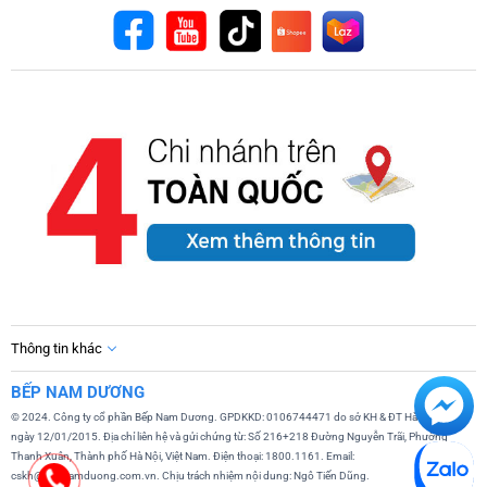
Thông tin khác
BẾP NAM DƯƠNG
© 2024. Công ty cổ phần Bếp Nam Dương. GPDKKD: 0106744471 do sở KH & ĐT Hà Nội cấp
ngày 12/01/2015. Địa chỉ liên hệ và gửi chứng từ: Số 216+218 Đường Nguyễn Trãi, Phường
Thanh Xuân, Thành phố Hà Nội, Việt Nam. Điện thoại: 1800.1161. Email:
cskh@bepnamduong.com.vn. Chịu trách nhiệm nội dung: Ngô Tiến Dũng.