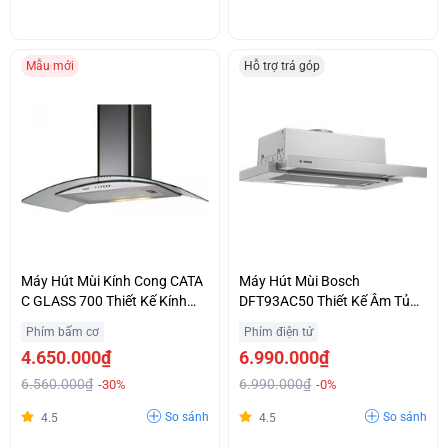
Mẫu mới
Hỗ trợ trả góp
Máy Hút Mùi Kính Cong CATA
Máy Hút Mùi Bosch
C GLASS 700 Thiết Kế Kính
DFT93AC50 Thiết Kế Âm Tủ
Cường Lực Sang Trọng Giá
Tinh Tế Chính Hãng Giá Siêu
Phím bấm cơ
Phím điện tử
Hợp Lý
Ưu Đãi
4.650.000₫
6.990.000₫
6.560.000₫
6.990.000₫
-30%
-0%
So sánh
So sánh
4.5
4.5