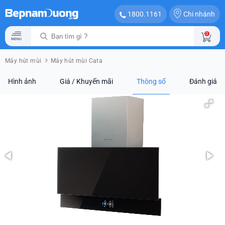
Chi nhánh
1800.1161
0
Máy hút mùi
Máy hút mùi Cata
Hình ảnh
Giá / Khuyến mãi
Thông số
Đánh giá