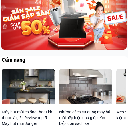
Cẩm nang
Máy hút mùi có ống thoát khí
Những cách sử dụng máy hút
Mẹo dù
thoát là gì? - Review top 5
mùi bếp hiệu quả giúp căn
kiệm đ
Máy hút mùi Junger
bếp luôn sạch sẽ