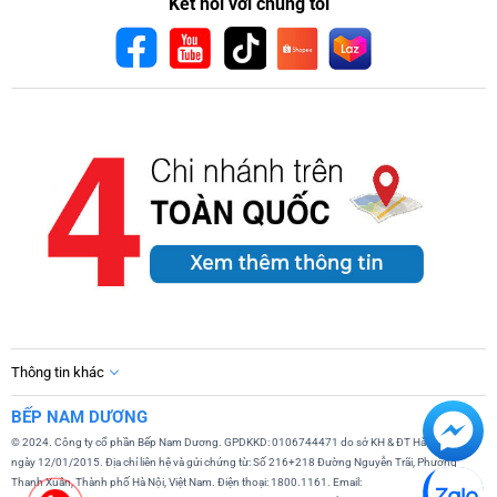
Kết nối với chúng tôi
Thông tin khác
BẾP NAM DƯƠNG
© 2024. Công ty cổ phần Bếp Nam Dương. GPDKKD: 0106744471 do sở KH & ĐT Hà Nội cấp
ngày 12/01/2015. Địa chỉ liên hệ và gửi chứng từ: Số 216+218 Đường Nguyễn Trãi, Phường
Thanh Xuân, Thành phố Hà Nội, Việt Nam. Điện thoại: 1800.1161. Email: