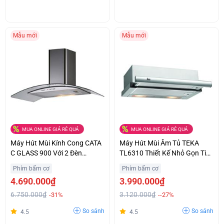
Mẫu mới
Mẫu mới
MUA ONLINE GIÁ RẺ QUÁ
MUA ONLINE GIÁ RẺ QUÁ
Máy Hút Mùi Kính Cong CATA
Máy Hút Mùi Âm Tủ TEKA
C GLASS 900 Với 2 Đèn
TL6310 Thiết Kế Nhỏ Gọn Tiết
Halogen Chiếu Sáng Ưu Đãi
Kiệm Không Gian Giá Bất Ngờ
Phím bấm cơ
Phím bấm cơ
Lớn
4.690.000₫
3.990.000₫
6.750.000₫
3.120.000₫
-31%
--27%
So sánh
So sánh
4.5
4.5