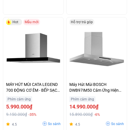
Hot
Mẫu mới
Hỗ trợ trả góp
MÁY HÚT MÙI CATA LEGEND
Máy Hút Mùi BOSCH
700 ĐỘNG CƠ ÊM - BẾP SẠCH
DWB97IM50 Cảm Ứng Hiện
THÊM
Đại Nhập Khẩu Chính Hãng
Phím cảm ứng
Phím cảm ứng
5.990.000₫
14.990.000₫
9.150.000₫
15.890.000₫
-35%
-6%
So sánh
So sánh
4.5
4.5