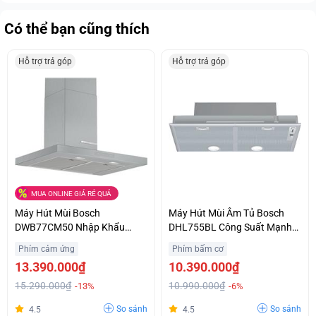
Có thể bạn cũng thích
Hỗ trợ trả góp
Hỗ trợ trả góp
MUA ONLINE GIÁ RẺ QUÁ
Máy Hút Mùi Bosch
Máy Hút Mùi Âm Tủ Bosch
DWB77CM50 Nhập Khẩu
DHL755BL Công Suất Mạnh
Nguyên Chiếc Từ Đức Ưu Giá
Khử Sạch Mùi Giá Ưu Đãi
Phím cảm ứng
Phím bấm cơ
Tốt Hỗ Trợ Trả Góp
13.390.000₫
10.390.000₫
15.290.000₫
10.990.000₫
-13%
-6%
So sánh
So sánh
4.5
4.5