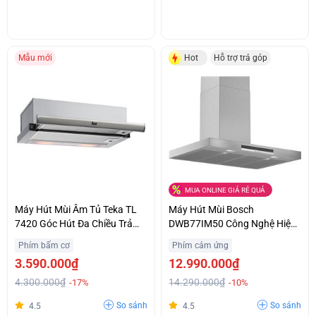
Mẫu mới
Hot
Hỗ trợ trả góp
MUA ONLINE GIÁ RẺ QUÁ
Máy Hút Mùi Âm Tủ Teka TL
Máy Hút Mùi Bosch
7420 Góc Hút Đa Chiều Trả
DWB77IM50 Công Nghệ Hiện
Góp 0%
Đại Chính Hãng Giá Sốc
Phím bấm cơ
Phím cảm ứng
3.590.000₫
12.990.000₫
4.300.000₫
14.290.000₫
-17%
-10%
So sánh
So sánh
4.5
4.5