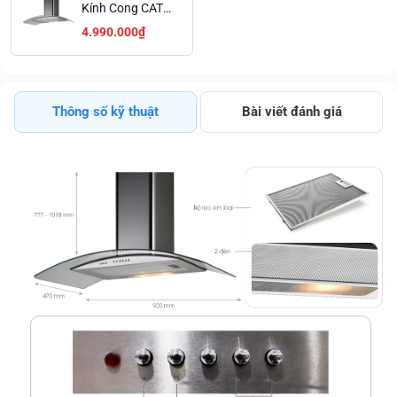
Kính Cong CATA
C GLASS 900
4.990.000₫
Với 2 Đèn
Halogen Chiếu
Sáng Ưu Đãi
Lớn
Thông số kỹ thuật
Bài viết đánh giá