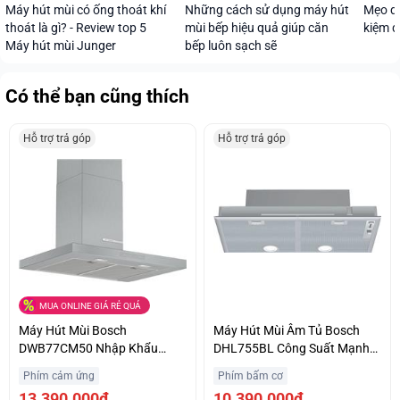
Máy hút mùi có ống thoát khí
Những cách sử dụng máy hút
Mẹo dù
thoát là gì? - Review top 5
mùi bếp hiệu quả giúp căn
kiệm đ
Máy hút mùi Junger
bếp luôn sạch sẽ
Có thể bạn cũng thích
Hỗ trợ trả góp
Hỗ trợ trả góp
MUA ONLINE GIÁ RẺ QUÁ
Máy Hút Mùi Bosch
Máy Hút Mùi Âm Tủ Bosch
DWB77CM50 Nhập Khẩu
DHL755BL Công Suất Mạnh
Nguyên Chiếc Từ Đức Ưu Giá
Khử Sạch Mùi Giá Ưu Đãi
Phím cảm ứng
Phím bấm cơ
Tốt Hỗ Trợ Trả Góp
13.390.000₫
10.390.000₫