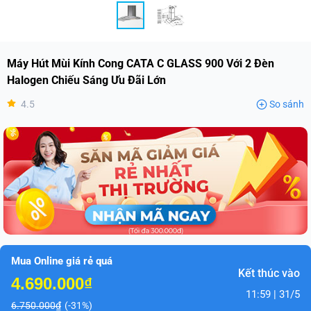
Máy Hút Mùi Kính Cong CATA C GLASS 900 Với 2 Đèn
Halogen Chiếu Sáng Ưu Đãi Lớn
4.5
So sánh
Mua Online giá rẻ quá
Kết thúc vào
4.690.000₫
11:59 | 31/5
6.750.000₫
(-31%)