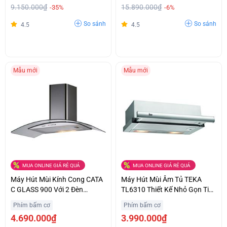
9.150.000₫
15.890.000₫
-35%
-6%
So sánh
So sánh
4.5
4.5
Mẫu mới
Mẫu mới
MUA ONLINE GIÁ RẺ QUÁ
MUA ONLINE GIÁ RẺ QUÁ
Máy Hút Mùi Kính Cong CATA
Máy Hút Mùi Âm Tủ TEKA
C GLASS 900 Với 2 Đèn
TL6310 Thiết Kế Nhỏ Gọn Tiết
Halogen Chiếu Sáng Ưu Đãi
Kiệm Không Gian Giá Bất Ngờ
Phím bấm cơ
Phím bấm cơ
Lớn
4.690.000₫
3.990.000₫