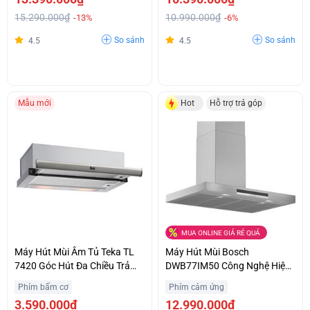
15.290.000₫
10.990.000₫
-13%
-6%
So sánh
So sánh
4.5
4.5
Mẫu mới
Hot
Hỗ trợ trả góp
MUA ONLINE GIÁ RẺ QUÁ
Máy Hút Mùi Âm Tủ Teka TL
Máy Hút Mùi Bosch
7420 Góc Hút Đa Chiều Trả
DWB77IM50 Công Nghệ Hiện
Góp 0%
Đại Chính Hãng Giá Sốc
Phím bấm cơ
Phím cảm ứng
3.590.000₫
12.990.000₫