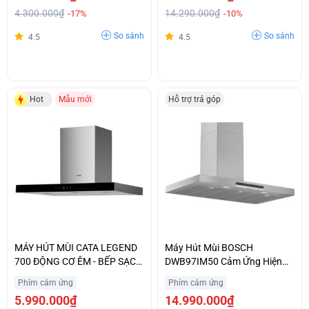
4.300.000₫
14.290.000₫
-17%
-10%
So sánh
So sánh
4.5
4.5
Hot
Mẫu mới
Hỗ trợ trả góp
MÁY HÚT MÙI CATA LEGEND
Máy Hút Mùi BOSCH
700 ĐỘNG CƠ ÊM - BẾP SẠCH
DWB97IM50 Cảm Ứng Hiện
THÊM
Đại Nhập Khẩu Chính Hãng
Phím cảm ứng
Phím cảm ứng
5.990.000₫
14.990.000₫