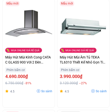
Mẫu mới
Mẫu mới
MUA ONLINE GIÁ RẺ QUÁ
MUA ONLINE GIÁ RẺ QUÁ
Máy Hút Mùi Kính Cong CATA
Máy Hút Mùi Âm Tủ TEKA
C GLASS 900 Với 2 Đèn
TL6310 Thiết Kế Nhỏ Gọn Tiết
Halogen Chiếu Sáng Ưu Đãi
Kiệm Không Gian Giá Bất Ngờ
Phím bấm cơ
Phím bấm cơ
Lớn
4.690.000₫
3.990.000₫
6.750.000₫
3.120.000₫
-31%
--27%
So sánh
So sánh
4.5
4.5