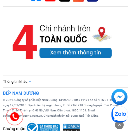
Thông tin khác
BẾP NAM DƯƠNG
© 2024. Công ty cổ phần Bếp Nam Dương. GPDKKD: 0106744471 do sở KH & ĐT Hà Nội cấp
ngày 12/01/2015. Địa chỉ liên hệ và gửi chứng từ: Số 216+218 Đường Nguyễn Trãi, Phường
Thanh Xuân, Thành phố Hà Nội, Việt Nam. Điện thoại: 1800.1161. Email:
cskh@bepnamduong.com.vn. Chịu trách nhiệm nội dung: Ngô Tiến Dũng.
Chứng nhận