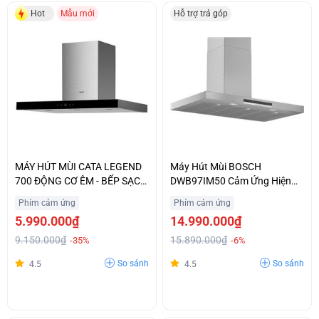
Hot
Mẫu mới
Hỗ trợ trả góp
MÁY HÚT MÙI CATA LEGEND
Máy Hút Mùi BOSCH
700 ĐỘNG CƠ ÊM - BẾP SẠCH
DWB97IM50 Cảm Ứng Hiện
THÊM
Đại Nhập Khẩu Chính Hãng
Phím cảm ứng
Phím cảm ứng
5.990.000₫
14.990.000₫
9.150.000₫
15.890.000₫
-35%
-6%
So sánh
So sánh
4.5
4.5