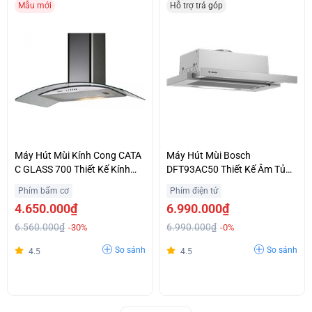
Mẫu mới
Hỗ trợ trả góp
Máy Hút Mùi Kính Cong CATA
Máy Hút Mùi Bosch
C GLASS 700 Thiết Kế Kính
DFT93AC50 Thiết Kế Âm Tủ
Cường Lực Sang Trọng Giá
Tinh Tế Chính Hãng Giá Siêu
Phím bấm cơ
Phím điện tử
Hợp Lý
Ưu Đãi
4.650.000₫
6.990.000₫
6.560.000₫
6.990.000₫
-30%
-0%
So sánh
So sánh
4.5
4.5