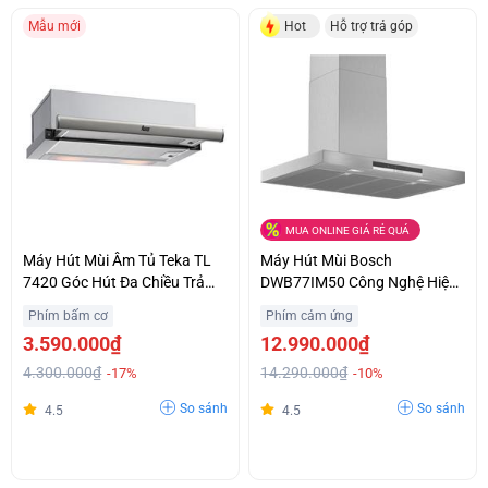
Mẫu mới
Hot
Hỗ trợ trả góp
MUA ONLINE GIÁ RẺ QUÁ
Máy Hút Mùi Âm Tủ Teka TL
Máy Hút Mùi Bosch
7420 Góc Hút Đa Chiều Trả
DWB77IM50 Công Nghệ Hiện
Góp 0%
Đại Chính Hãng Giá Sốc
Phím bấm cơ
Phím cảm ứng
3.590.000₫
12.990.000₫
4.300.000₫
14.290.000₫
-17%
-10%
So sánh
So sánh
4.5
4.5