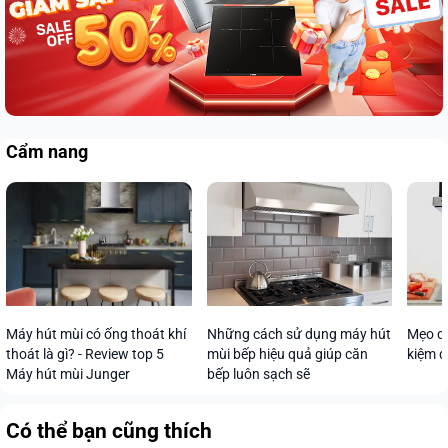
Cẩm nang
Máy hút mùi có ống thoát khí
Những cách sử dụng máy hút
Mẹo dù
thoát là gì? - Review top 5
mùi bếp hiệu quả giúp căn
kiệm đ
Máy hút mùi Junger
bếp luôn sạch sẽ
Có thể bạn cũng thích