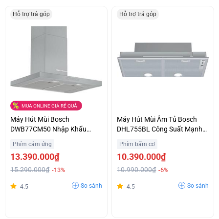
Hỗ trợ trả góp
Hỗ trợ trả góp
MUA ONLINE GIÁ RẺ QUÁ
Máy Hút Mùi Bosch
Máy Hút Mùi Âm Tủ Bosch
DWB77CM50 Nhập Khẩu
DHL755BL Công Suất Mạnh
Nguyên Chiếc Từ Đức Ưu Giá
Khử Sạch Mùi Giá Ưu Đãi
Phím cảm ứng
Phím bấm cơ
Tốt Hỗ Trợ Trả Góp
13.390.000₫
10.390.000₫
15.290.000₫
10.990.000₫
-13%
-6%
So sánh
So sánh
4.5
4.5