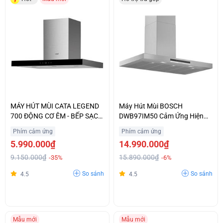
MÁY HÚT MÙI CATA LEGEND
Máy Hút Mùi BOSCH
700 ĐỘNG CƠ ÊM - BẾP SẠCH
DWB97IM50 Cảm Ứng Hiện
THÊM
Đại Nhập Khẩu Chính Hãng
Phím cảm ứng
Phím cảm ứng
5.990.000₫
14.990.000₫
9.150.000₫
15.890.000₫
-35%
-6%
So sánh
So sánh
4.5
4.5
Mẫu mới
Mẫu mới