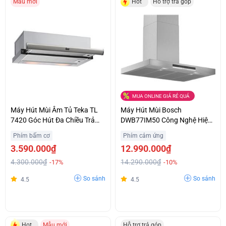
Mẫu mới
Hot
Hỗ trợ trả góp
MUA ONLINE GIÁ RẺ QUÁ
Máy Hút Mùi Âm Tủ Teka TL
Máy Hút Mùi Bosch
7420 Góc Hút Đa Chiều Trả
DWB77IM50 Công Nghệ Hiện
Góp 0%
Đại Chính Hãng Giá Sốc
Phím bấm cơ
Phím cảm ứng
3.590.000₫
12.990.000₫
4.300.000₫
14.290.000₫
-17%
-10%
So sánh
So sánh
4.5
4.5
Hot
Mẫu mới
Hỗ trợ trả góp