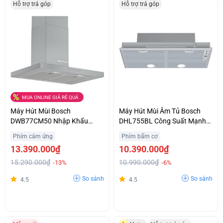
Hỗ trợ trả góp
Hỗ trợ trả góp
MUA ONLINE GIÁ RẺ QUÁ
Máy Hút Mùi Bosch
Máy Hút Mùi Âm Tủ Bosch
DWB77CM50 Nhập Khẩu
DHL755BL Công Suất Mạnh
Nguyên Chiếc Từ Đức Ưu Giá
Khử Sạch Mùi Giá Ưu Đãi
Phím cảm ứng
Phím bấm cơ
Tốt Hỗ Trợ Trả Góp
13.390.000₫
10.390.000₫
15.290.000₫
10.990.000₫
-13%
-6%
So sánh
So sánh
4.5
4.5