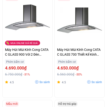
MUA ONLINE GIÁ RẺ QUÁ
Máy Hút Mùi Kính Cong CATA
Máy Hút Mùi Kính Cong CATA
C GLASS 900 Với 2 Đèn
C GLASS 700 Thiết Kế Kính
Halogen Chiếu Sáng Ưu Đãi
Cường Lực Sang Trọng Giá
Phím bấm cơ
Phím bấm cơ
Lớn
Hợp Lý
4.690.000₫
4.650.000₫
6.750.000₫
6.560.000₫
-31%
-30%
So sánh
So sánh
4.5
4.5
Mẫu mới
Hỗ trợ trả góp