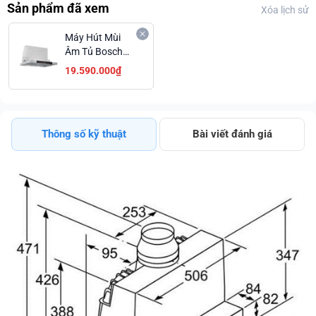
Sản phẩm đã xem
Xóa lịch sử
Máy Hút Mùi
Âm Tủ Bosch
DFS067J50B
19.590.000₫
Động Cơ Êm Ái
Hiệu Quả Chính
Hãng Ưu Đãi
Lớn
Thông số kỹ thuật
Bài viết đánh giá