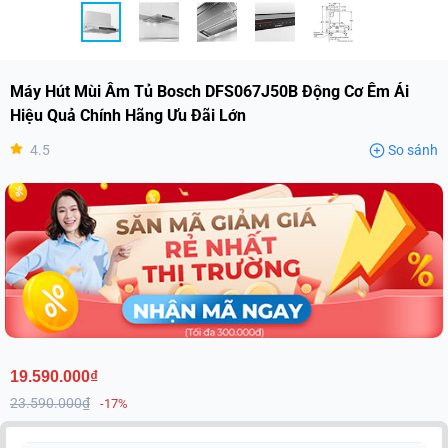
Máy Hút Mùi Âm Tủ Bosch DFS067J50B Động Cơ Êm Ái
Hiệu Quả Chính Hãng Ưu Đãi Lớn
4.5
So sánh
19.590.000₫
23.590.000₫
-17%