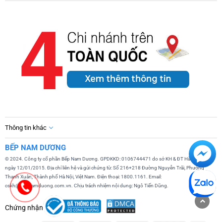
Thông tin khác
BẾP NAM DƯƠNG
© 2024. Công ty cổ phần Bếp Nam Dương. GPDKKD: 0106744471 do sở KH & ĐT Hà Nội cấp
ngày 12/01/2015. Địa chỉ liên hệ và gửi chứng từ: Số 216+218 Đường Nguyễn Trãi, Phường
Thanh Xuân, Thành phố Hà Nội, Việt Nam. Điện thoại: 1800.1161. Email:
cskh@bepnamduong.com.vn. Chịu trách nhiệm nội dung: Ngô Tiến Dũng.
Chứng nhận