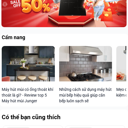
Cẩm nang
Máy hút mùi có ống thoát khí
Những cách sử dụng máy hút
Mẹo dù
thoát là gì? - Review top 5
mùi bếp hiệu quả giúp căn
kiệm đ
Máy hút mùi Junger
bếp luôn sạch sẽ
Có thể bạn cũng thích