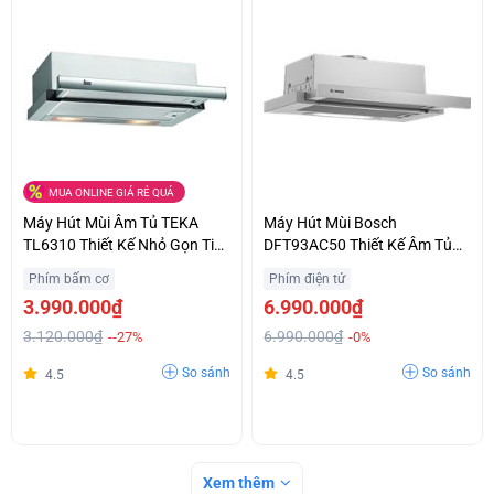
MUA ONLINE GIÁ RẺ QUÁ
Máy Hút Mùi Âm Tủ TEKA
Máy Hút Mùi Bosch
TL6310 Thiết Kế Nhỏ Gọn Tiết
DFT93AC50 Thiết Kế Âm Tủ
Kiệm Không Gian Giá Bất Ngờ
Tinh Tế Chính Hãng Giá Siêu
Phím bấm cơ
Phím điện tử
Ưu Đãi
3.990.000₫
6.990.000₫
3.120.000₫
6.990.000₫
--27%
-0%
So sánh
So sánh
4.5
4.5
Xem thêm