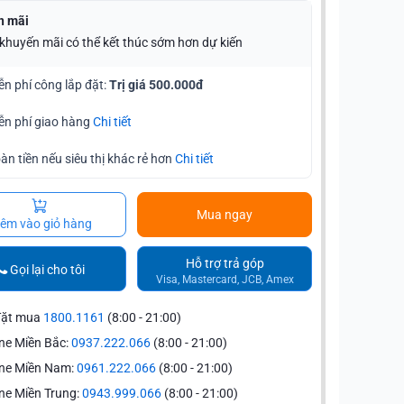
n mãi
 khuyến mãi có thể kết thúc sớm hơn dự kiến
ễn phí công lắp đặt:
Trị giá 500.000đ
ễn phí giao hàng
Chi tiết
àn tiền nếu siêu thị khác rẻ hơn
Chi tiết
Mua ngay
êm vào giỏ hàng
Hỗ trợ trả góp
Gọi lại cho tôi
Visa, Mastercard, JCB, Amex
đặt mua
1800.1161
(8:00 - 21:00)
ne Miền Bắc:
0937.222.066
(8:00 - 21:00)
ine Miền Nam:
0961.222.066
(8:00 - 21:00)
ne Miền Trung:
0943.999.066
(8:00 - 21:00)