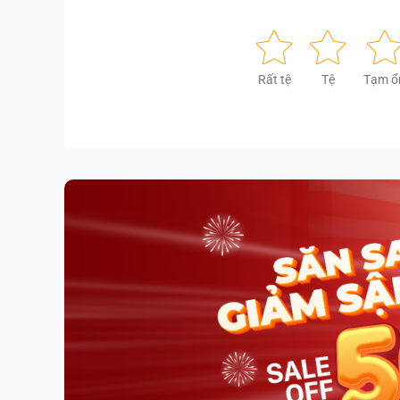
Rất tệ
Tệ
Tạm ổ