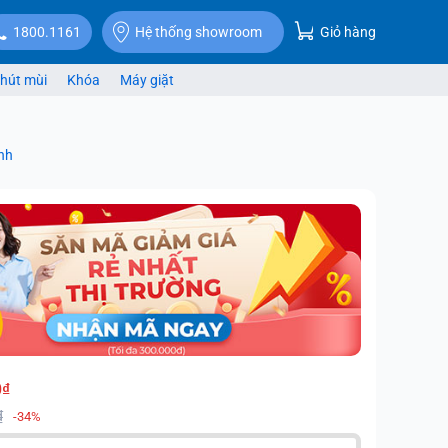
Giỏ hàng
1800.1161
Hệ thống showroom
hút mùi
Khóa
Máy giặt
nh
0₫
₫
-34%