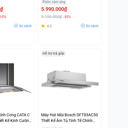
Phím cảm ứng
0₫
5.990.000₫
9.150.000₫
-10%
-35%
So sánh
So sánh
4.5
Hỗ trợ trả góp
Kính Cong CATA C
Máy Hút Mùi Bosch DFT93AC50
ết Kế Kính Cường
Thiết Kế Âm Tủ Tinh Tế Chính
g Giá Hợp Lý
Hãng Giá Siêu Ưu Đãi