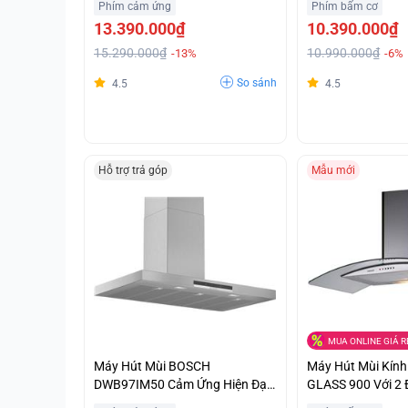
Phím cảm ứng
Phím bấm cơ
Tốt Hỗ Trợ Trả Góp
13.390.000₫
10.390.000₫
15.290.000₫
10.990.000₫
-13%
-6%
So sánh
4.5
4.5
Hỗ trợ trả góp
Mẫu mới
MUA ONLINE GIÁ R
Máy Hút Mùi BOSCH
Máy Hút Mùi Kín
DWB97IM50 Cảm Ứng Hiện Đại
GLASS 900 Với 2 
Nhập Khẩu Chính Hãng
Chiếu Sáng Ưu Đã