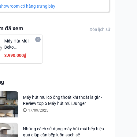
showroom có hàng trưng bày
m đã xem
Xóa lịch sử
Máy Hút Mùi
Beko
CFB6433XH
3.990.000₫
Chính Hãng Cao
Cấp Giá Siêu Ưu
Đãi
ng
Máy hút mùi có ống thoát khí thoát là gì? -
Review top 5 Máy hút mùi Junger
17/09/2025
Những cách sử dụng máy hút mùi bếp hiệu
quả giúp căn bếp luôn sạch sẽ