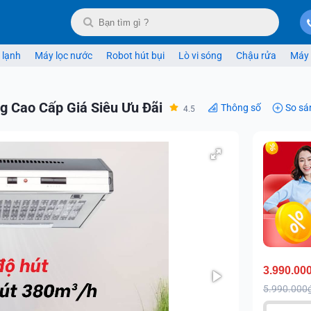
 lạnh
Máy lọc nước
Robot hút bụi
Lò vi sóng
Chậu rửa
Máy 
 Cao Cấp Giá Siêu Ưu Đãi
Thông số
So sá
4.5
3.990.00
5.990.000