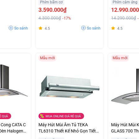
Phím bấm cơ
Phím cảm ứng
3.590.000₫
12.990.00
4.300.000₫
14.290.000₫
-17%
So sánh
So sánh
4.5
4.5
Mẫu mới
Mẫu mới
Ẻ QUÁ
MUA ONLINE GIÁ RẺ QUÁ
h Cong CATA C
Máy Hút Mùi Âm Tủ TEKA
Máy Hút Mùi 
Đèn Halogen
TL6310 Thiết Kế Nhỏ Gọn Tiết
GLASS 700 Thi
i Lớn
Kiệm Không Gian Giá Bất Ngờ
Lực Sang Trọn