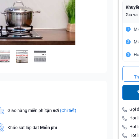
Khuyế
Giá và
Mi
1
Mi
2
Ho
3
Th
Gọi 
Giao hàng miễn phí
tận nơi
(Chi tiết)
Hotli
Hotl
Khảo sát lắp đặt
Miễn phí
Hotli