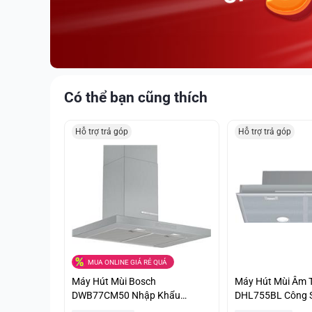
Có thể bạn cũng thích
Hỗ trợ trả góp
Hỗ trợ trả góp
MUA ONLINE GIÁ RẺ QUÁ
Máy Hút Mùi Bosch
Máy Hút Mùi Âm 
DWB77CM50 Nhập Khẩu
DHL755BL Công 
Nguyên Chiếc Từ Đức Ưu Giá
Khử Sạch Mùi Giá