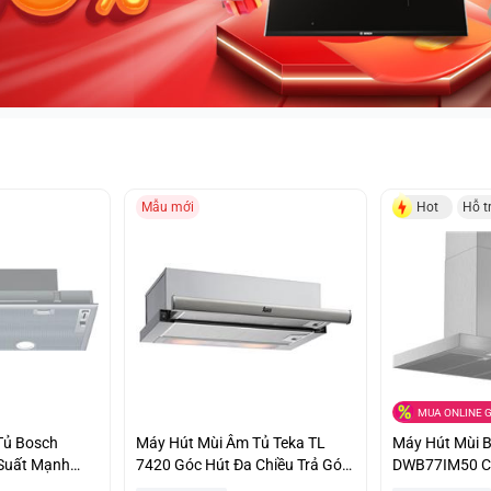
Mẫu mới
Hot
Hỗ t
MUA ONLINE G
Tủ Bosch
Máy Hút Mùi Âm Tủ Teka TL
Máy Hút Mùi 
Suất Mạnh
7420 Góc Hút Đa Chiều Trả Góp
DWB77IM50 C
 Ưu Đãi
0%
Đại Chính Hãn