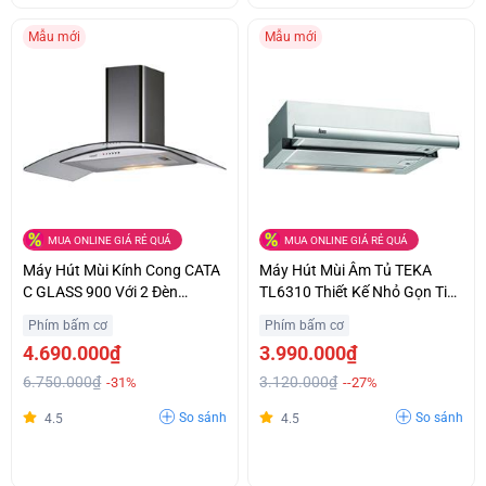
Mẫu mới
Mẫu mới
MUA ONLINE GIÁ RẺ QUÁ
MUA ONLINE GIÁ RẺ QUÁ
Máy Hút Mùi Kính Cong CATA
Máy Hút Mùi Âm Tủ TEKA
C GLASS 900 Với 2 Đèn
TL6310 Thiết Kế Nhỏ Gọn Tiết
Halogen Chiếu Sáng Ưu Đãi
Kiệm Không Gian Giá Bất Ngờ
Phím bấm cơ
Phím bấm cơ
Lớn
4.690.000₫
3.990.000₫
6.750.000₫
3.120.000₫
-31%
--27%
So sánh
So sánh
4.5
4.5