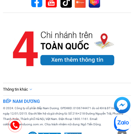
Thông tin khác
BẾP NAM DƯƠNG
© 2024. Công ty cổ phần Bếp Nam Dương. GPDKKD: 0106744471 do sở KH & ĐT Hà Nội cấp
ngày 12/01/2015. Địa chỉ liên hệ và gửi chứng từ: Số 216+218 Đường Nguyễn Trãi, Phường
Thanh Xuân, Thành phố Hà Nội, Việt Nam. Điện thoại: 1800.1161. Email:
cskh@bepnamduong.com.vn. Chịu trách nhiệm nội dung: Ngô Tiến Dũng.