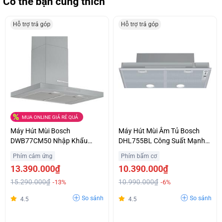
Có thể bạn cũng thích
Hỗ trợ trả góp
Hỗ trợ trả góp
MUA ONLINE GIÁ RẺ QUÁ
Máy Hút Mùi Bosch
Máy Hút Mùi Âm Tủ Bosch
DWB77CM50 Nhập Khẩu
DHL755BL Công Suất Mạnh
Nguyên Chiếc Từ Đức Ưu Giá
Khử Sạch Mùi Giá Ưu Đãi
Phím cảm ứng
Phím bấm cơ
Tốt Hỗ Trợ Trả Góp
13.390.000₫
10.390.000₫
15.290.000₫
10.990.000₫
-13%
-6%
So sánh
So sánh
4.5
4.5