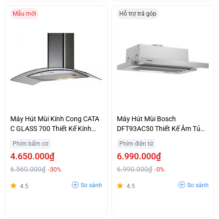
Mẫu mới
Hỗ trợ trả góp
Máy Hút Mùi Kính Cong CATA
Máy Hút Mùi Bosch
C GLASS 700 Thiết Kế Kính
DFT93AC50 Thiết Kế Âm Tủ
Cường Lực Sang Trọng Giá
Tinh Tế Chính Hãng Giá Siêu
Phím bấm cơ
Phím điện tử
Hợp Lý
Ưu Đãi
4.650.000₫
6.990.000₫
6.560.000₫
6.990.000₫
-30%
-0%
So sánh
So sánh
4.5
4.5