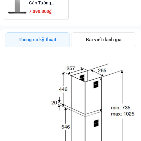
Gắn Tường
Beko
7.390.000₫
BHCB96641BBHS
Thiết Kế Sang
Trọng Trả Góp
0%
Thông số kỹ thuật
Bài viết đánh giá