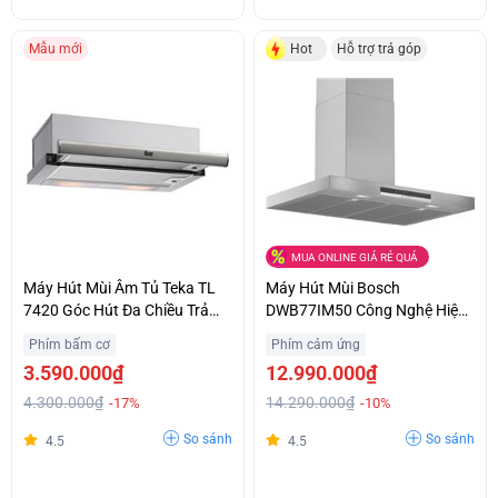
Mẫu mới
Hot
Hỗ trợ trả góp
MUA ONLINE GIÁ RẺ QUÁ
Máy Hút Mùi Âm Tủ Teka TL
Máy Hút Mùi Bosch
7420 Góc Hút Đa Chiều Trả
DWB77IM50 Công Nghệ Hiện
Góp 0%
Đại Chính Hãng Giá Sốc
Phím bấm cơ
Phím cảm ứng
3.590.000₫
12.990.000₫
4.300.000₫
14.290.000₫
-17%
-10%
So sánh
So sánh
4.5
4.5