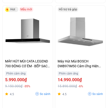
Hot
Mẫu mới
Hỗ trợ trả góp
MÁY HÚT MÙI CATA LEGEND
Máy Hút Mùi BOSCH
700 ĐỘNG CƠ ÊM - BẾP SẠCH
DWB97IM50 Cảm Ứng Hiện
THÊM
Đại Nhập Khẩu Chính Hãng
Phím cảm ứng
Phím cảm ứng
5.990.000₫
14.990.000₫
9.150.000₫
15.890.000₫
-35%
-6%
So sánh
So sánh
4.5
4.5