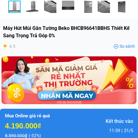
Máy Hút Mùi Gắn Tường Beko BHCB96641BBHS Thiết Kế
Sang Trọng Trả Góp 0%
4.5
So sánh
Mua Online giá rẻ quá
Kết thúc vào
4.190.000₫
11:59 | 31/5
8.590.000₫
(-52%)