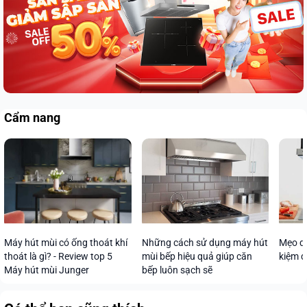
Cẩm nang
Máy hút mùi có ống thoát khí
Những cách sử dụng máy hút
Mẹo dù
thoát là gì? - Review top 5
mùi bếp hiệu quả giúp căn
kiệm đ
Máy hút mùi Junger
bếp luôn sạch sẽ