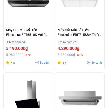
Máy Hút Mùi Cổ Điển
Máy Hút Mùi Cổ Điển
Electrolux EFT6510K Với 2
Electrolux ERF715SBA Thiết
Chế Độ Hút Thông Gió Và
Kế Nhỏ Gọn Giá Tốt
Phím bấm cơ
Phím bấm cơ
Tuần Hoàn Giá Rẻ
3.190.000₫
4.290.000₫
5.980.000₫
8.750.000₫
-47%
-51%
So sánh
So sánh
4.5
4.5