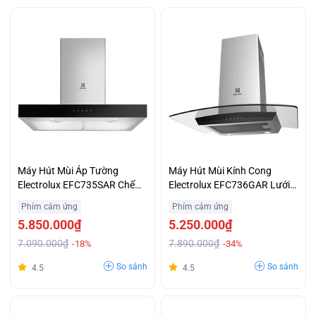
Máy Hút Mùi Áp Tường
Máy Hút Mùi Kính Cong
Electrolux EFC735SAR Chế
Electrolux EFC736GAR Lưới
Độ Đèn LED Tiết Kiệm Điện
Lọc Hợp Kim Nhôm 5 Lớp Giá
Phím cảm ứng
Phím cảm ứng
Giá Tốt
Rẻ
5.850.000₫
5.250.000₫
7.090.000₫
7.890.000₫
-18%
-34%
So sánh
So sánh
4.5
4.5