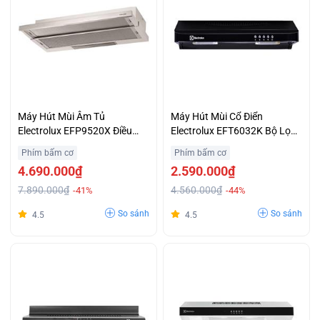
Máy Hút Mùi Âm Tủ
Máy Hút Mùi Cổ Điển
Electrolux EFP9520X Điều
Electrolux EFT6032K Bộ Lọc
Khiển Nút Gạt Cơ Giá Tuyệt
Bằng Than Hoạt Tính Giá Rẻ
Phím bấm cơ
Phím bấm cơ
Đối
4.690.000₫
2.590.000₫
7.890.000₫
4.560.000₫
-41%
-44%
So sánh
So sánh
4.5
4.5