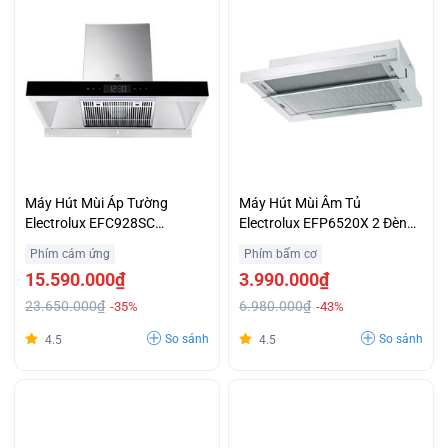
Máy Hút Mùi Áp Tường
Máy Hút Mùi Âm Tủ
Electrolux EFC928SC
Electrolux EFP6520X 2 Đèn
PowerBoost Loại Bỏ Mùi Trả
Halogen Chiếu Sáng Ưu Đãi
Phím cảm ứng
Phím bấm cơ
Góp 0%
Lớn
15.590.000₫
3.990.000₫
23.650.000₫
6.980.000₫
-35%
-43%
So sánh
So sánh
4.5
4.5