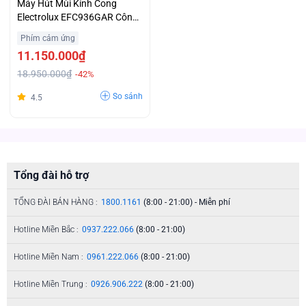
Máy Hút Mùi Kính Cong
Electrolux EFC936GAR Công
Suất Hút Lớn 1100 m³/h Trả
Phím cảm ứng
Góp 0%
11.150.000₫
18.950.000₫
-42%
So sánh
4.5
Tổng đài hỗ trợ
TỔNG ĐÀI BÁN HÀNG :
1800.1161
(8:00 - 21:00) - Miễn phí
Hotline Miền Bắc :
0937.222.066
(8:00 - 21:00)
Hotline Miền Nam :
0961.222.066
(8:00 - 21:00)
Hotline Miền Trung :
0926.906.222
(8:00 - 21:00)