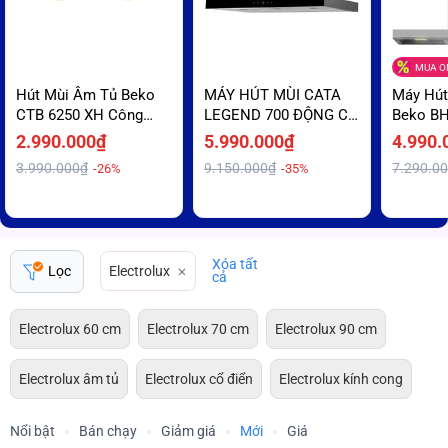
MUA ON
Hút Mùi Âm Tủ Beko
MÁY HÚT MÙI CATA
Máy Hút
CTB 6250 XH Công
LEGEND 700 ĐỘNG CƠ
Beko B
Nghệ Hiện Đại Trả Góp
ÊM - BẾP SẠCH THÊM
Thiết Kế
2.990.000₫
5.990.000₫
4.990.
0%
Hãng Gi
3.990.000₫
9.150.000₫
7.290.0
-26%
-35%
Xóa tất
Lọc
Electrolux
cả
Electrolux 60 cm
Electrolux 70 cm
Electrolux 90 cm
Electrolux âm tủ
Electrolux cổ điển
Electrolux kính cong
Nổi bật
Bán chạy
Giảm giá
Mới
Giá