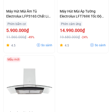
Máy Hút Mùi Âm Tủ
Máy Hút Mùi Áp Tường
Electrolux LFP316S Chất Liệu
Electrolux LFT769X Tốc Độ
Thép Không Gỉ Bền Bỉ Giá Ưu
Hút 720 m³/h Trả Góp 0%
Phím bấm cơ
Phím cảm ứng
Đãi
5.900.000₫
14.990.000₫
11.560.000₫
19.680.000₫
-49%
-24%
So sánh
So sánh
4.5
4.5
Mẫu mới