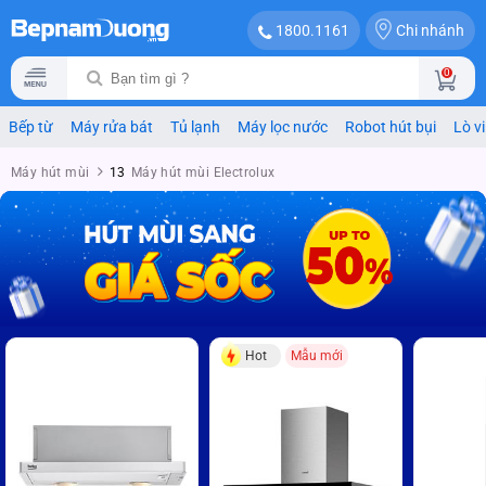
Chi nhánh
1800.1161
0
Bếp từ
Máy rửa bát
Tủ lạnh
Máy lọc nước
Robot hút bụi
Lò v
Máy hút mùi
13
Máy hút mùi Electrolux
Hot
Mẫu mới