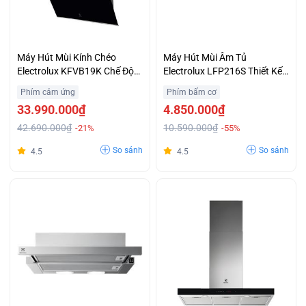
Máy Hút Mùi Kính Chéo
Máy Hút Mùi Âm Tủ
Electrolux KFVB19K Chế Độ
Electrolux LFP216S Thiết Kế
Breeze Làm Sạch Không Khí
Âm Tủ Sang Trọng Giá Tốt
Phím cảm ứng
Phím bấm cơ
Trả Góp 0%
33.990.000₫
4.850.000₫
42.690.000₫
10.590.000₫
-21%
-55%
So sánh
So sánh
4.5
4.5