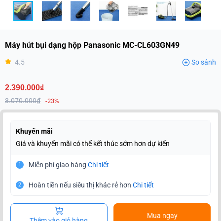
Máy hút bụi dạng hộp Panasonic MC-CL603GN49
4.5
So sánh
2.390.000₫
3.070.000₫
-23%
Khuyến mãi
Giá và khuyến mãi có thể kết thúc sớm hơn dự kiến
Miễn phí giao hàng
Chi tiết
1
Hoàn tiền nếu siêu thị khác rẻ hơn
Chi tiết
2
Mua ngay
Thêm vào giỏ hàng