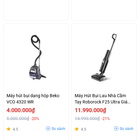
Máy hút bụi dạng hộp Beko
Máy Hút Bụi Lau Nhà Cầm
VCO 4320 WR
Tay Roborock F25 Ultra Giá
Tốt
4.000.000₫
11.990.000₫
5.000.000₫
14.990.000₫
-20%
-21%
So sánh
So sánh
4.5
4.5