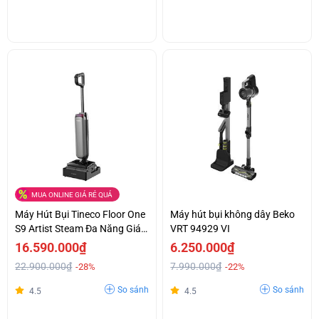
MUA ONLINE GIÁ RẺ QUÁ
Máy Hút Bụi Tineco Floor One
Máy hút bụi không dây Beko
S9 Artist Steam Đa Năng Giá
VRT 94929 VI
Tốt
16.590.000₫
6.250.000₫
22.900.000₫
7.990.000₫
-28%
-22%
So sánh
So sánh
4.5
4.5