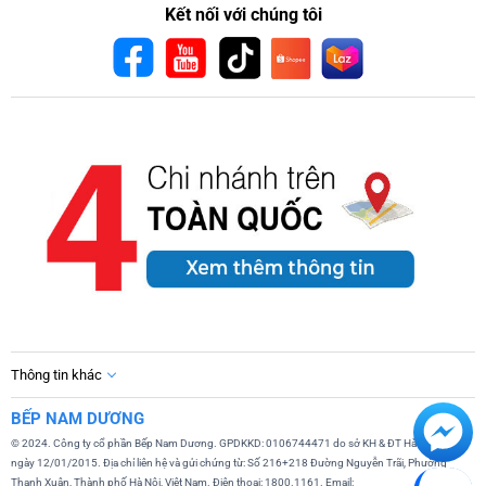
Kết nối với chúng tôi
Thông tin khác
BẾP NAM DƯƠNG
© 2024. Công ty cổ phần Bếp Nam Dương. GPDKKD: 0106744471 do sở KH & ĐT Hà Nội cấp
ngày 12/01/2015. Địa chỉ liên hệ và gửi chứng từ: Số 216+218 Đường Nguyễn Trãi, Phường
Thanh Xuân, Thành phố Hà Nội, Việt Nam. Điện thoại: 1800.1161. Email: