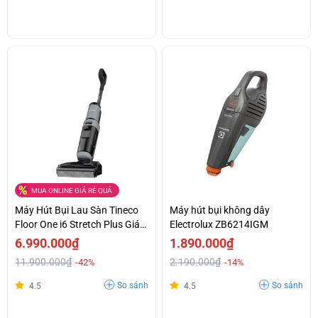
MUA ONLINE GIÁ RẺ QUÁ
Máy Hút Bụi Lau Sàn Tineco
Máy hút bụi không dây
Floor One i6 Stretch Plus Giá
Electrolux ZB6214IGM
Ưu Đãi
6.990.000₫
1.890.000₫
11.900.000₫
2.190.000₫
-42%
-14%
So sánh
So sánh
4.5
4.5