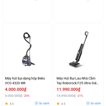
Máy hút bụi dạng hộp Beko
Máy Hút Bụi Lau Nhà Cầm
VCO 4320 WR
Tay Roborock F25 Ultra Giá
Tốt
4.000.000₫
11.990.000₫
5.000.000₫
14.990.000₫
-20%
-21%
So sánh
So sánh
4.5
4.5