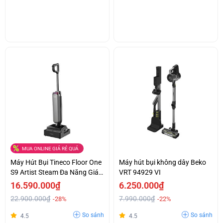
MUA ONLINE GIÁ RẺ QUÁ
Máy Hút Bụi Tineco Floor One
Máy hút bụi không dây Beko
S9 Artist Steam Đa Năng Giá
VRT 94929 VI
Tốt
16.590.000₫
6.250.000₫
22.900.000₫
7.990.000₫
-28%
-22%
So sánh
So sánh
4.5
4.5