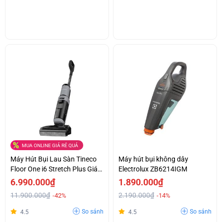
MUA ONLINE GIÁ RẺ QUÁ
Máy Hút Bụi Lau Sàn Tineco
Máy hút bụi không dây
Floor One i6 Stretch Plus Giá
Electrolux ZB6214IGM
Ưu Đãi
6.990.000₫
1.890.000₫
11.900.000₫
2.190.000₫
-42%
-14%
So sánh
So sánh
4.5
4.5