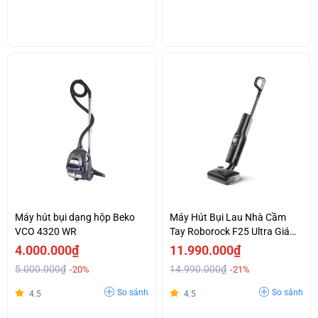
Máy hút bụi dạng hộp Beko
Máy Hút Bụi Lau Nhà Cầm
VCO 4320 WR
Tay Roborock F25 Ultra Giá
Tốt
4.000.000₫
11.990.000₫
5.000.000₫
14.990.000₫
-20%
-21%
So sánh
So sánh
4.5
4.5