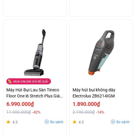
MUA ONLINE GIÁ RẺ QUÁ
Máy Hút Bụi Lau Sàn Tineco
Máy hút bụi không dây
Floor One i6 Stretch Plus Giá
Electrolux ZB6214IGM
Ưu Đãi
6.990.000₫
1.890.000₫
11.900.000₫
2.190.000₫
-42%
-14%
So sánh
So sánh
4.5
4.5