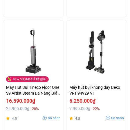
MUA ONLINE GIÁ RẺ QUÁ
Máy Hút Bụi Tineco Floor One
Máy hút bụi không dây Beko
S9 Artist Steam Đa Năng Giá
VRT 94929 VI
Tốt
16.590.000₫
6.250.000₫
22.900.000₫
7.990.000₫
-28%
-22%
So sánh
So sánh
4.5
4.5