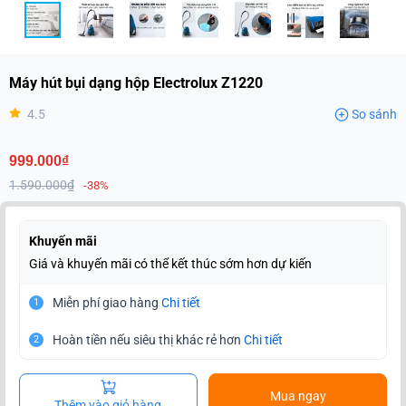
Máy hút bụi dạng hộp Electrolux Z1220
4.5
So sánh
999.000₫
1.590.000₫
-38%
Khuyến mãi
Giá và khuyến mãi có thể kết thúc sớm hơn dự kiến
Miễn phí giao hàng
Chi tiết
1
Hoàn tiền nếu siêu thị khác rẻ hơn
Chi tiết
2
Mua ngay
Thêm vào giỏ hàng