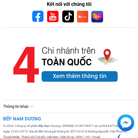
Kết nối với chúng tôi
Thông tin khác
BẾP NAM DƯƠNG
© 2024. Công ty cổ phần Bếp Nam Dương. GPDKKD: 0106744471 do sở KH & ĐT Hà Nội cấp
ngày 12/01/2015. Địa chỉ liên hệ và gửi chứng từ: Số 216+218 Đường Nguyễn Trãi, Phường
Thanh Xuân, Thành phố Hà Nội, Việt Nam. Điện thoại: 1800.1161. Email: