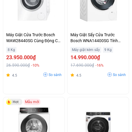
Máy Giặt Cửa Trước Bosch
Máy Giặt Sấy Cửa Trước
WAW28440SG Cùng Động Cơ
Bosch WNA14400SG Tính
EcoSlience Vận Hành Êm Ái
Năng Speed Perfect Tiết Kiệm
8 Kg
Máy giặt kèm sấy
9 Kg
Thời Gian Giá Siêu Ưu Đãi
23.950.000₫
14.990.000₫
26.590.000₫
17.690.000₫
-10%
-16%
So sánh
So sánh
4.5
4.5
Hot
Mẫu mới