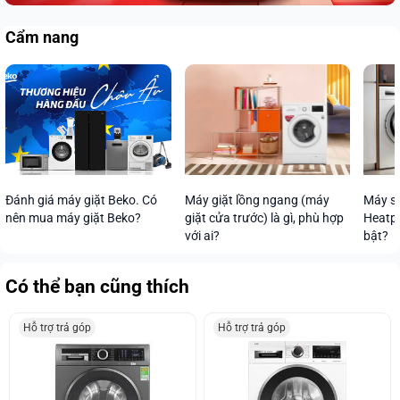
Cẩm nang
Máy s
Máy giặt lồng ngang (máy
Đánh giá máy giặt Beko. Có
Heatpu
giặt cửa trước) là gì, phù hợp
nên mua máy giặt Beko?
bật?
với ai?
Có thể bạn cũng thích
Hỗ trợ trả góp
Hỗ trợ trả góp