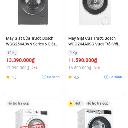
Máy Giặt Cửa Trước Bosch
Máy Giặt Cửa Trước Bosch
WGG254A0VN Series 6 Giặt
WGG244A0SG Vượt Trội Với
Diệt Khuẩn AllergyPlus Giá Cả
Công Nghệ Phân Phối Nước
10 Kg
9 Kg
Ưu Đãi
Giặt I - DOS Khuyễn Mãi Đặc
13.390.000₫
11.590.000₫
Biệt
17.990.000₫
16.590.000₫
-26%
-31%
So sánh
So sánh
4.5
4.5
Hỗ trợ trả góp
Hot
Hỗ trợ trả góp