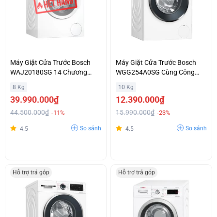
Máy Giặt Cửa Trước Bosch
Máy Giặt Cửa Trước Bosch
WAJ20180SG 14 Chương
WGG254A0SG Cùng Công
Trình Giặt Cơ Bản Hỗ Trợ Trả
Nghệ AllergyPlus Diệt Khuẩn
8 Kg
10 Kg
Góp
99,99% Ưu Đãi Lớn
39.990.000₫
12.390.000₫
44.500.000₫
15.990.000₫
-11%
-23%
So sánh
So sánh
4.5
4.5
Hỗ trợ trả góp
Hỗ trợ trả góp