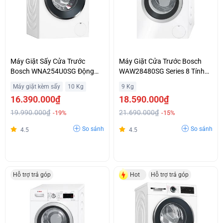
Máy Giặt Sấy Cửa Trước
Máy Giặt Cửa Trước Bosch
Bosch WNA254U0SG Động
WAW28480SG Series 8 Tính
Cơ Không Chổi Than
Năng Speed Perfect Tiết Kiệm
Máy giặt kèm sấy
10 Kg
9 Kg
EcoSilence Drive Giá Rẻ
Thời Gian Hỗ Trợ Trả Góp
16.390.000₫
18.590.000₫
19.990.000₫
21.690.000₫
-19%
-15%
So sánh
So sánh
4.5
4.5
Hỗ trợ trả góp
Hot
Hỗ trợ trả góp