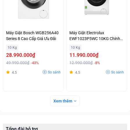
Máy Giặt Bosch WGB256A40
Máy Giặt Electrolux
Series 8 Cao Cấp Giá Ưu Đãi
EWF1023P5WC 10KG Chính
Hãng Giá Tốt
10 Kg
10 Kg
28.990.000₫
11.990.000₫
49.990.000₫
12.990.000₫
-43%
-8%
So sánh
So sánh
4.5
4.5
Xem thêm
Tổng đài hỗ trợ