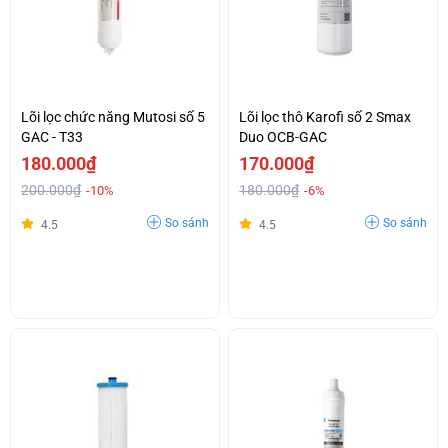
Lõi lọc chức năng Mutosi số 5
Lõi lọc thô Karofi số 2 Smax
GAC - T33
Duo OCB-GAC
180.000₫
170.000₫
200.000₫
180.000₫
-10%
-6%
So sánh
So sánh
4.5
4.5