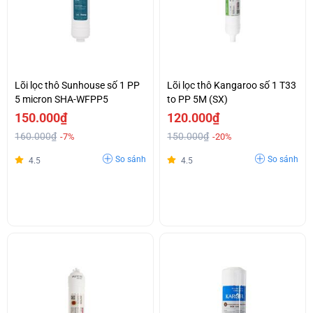
Lõi lọc thô Sunhouse số 1 PP
Lõi lọc thô Kangaroo số 1 T33
5 micron SHA-WFPP5
to PP 5M (SX)
150.000₫
120.000₫
160.000₫
150.000₫
-7%
-20%
So sánh
So sánh
4.5
4.5