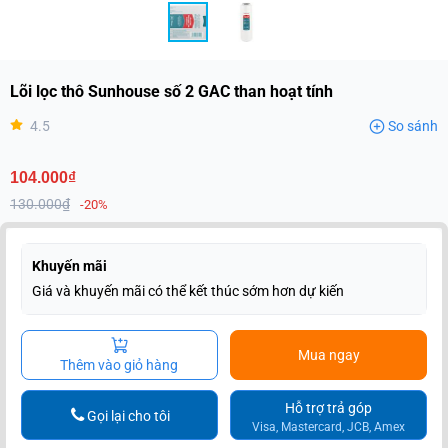
Lõi lọc thô Sunhouse số 2 GAC than hoạt tính
4.5
So sánh
104.000₫
130.000₫
-20%
Khuyến mãi
Giá và khuyến mãi có thể kết thúc sớm hơn dự kiến
Mua ngay
Thêm vào giỏ hàng
Hỗ trợ trả góp
Gọi lại cho tôi
Visa, Mastercard, JCB, Amex