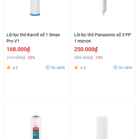
Lõi lọc thô Karofi số 1 Smax
Lõi lọc thô Panasonic số 3 PP
Pro V1
1 micron
168.000₫
250.000₫
210.000₫
285.000₫
-20%
-13%
So sánh
So sánh
4.5
4.5