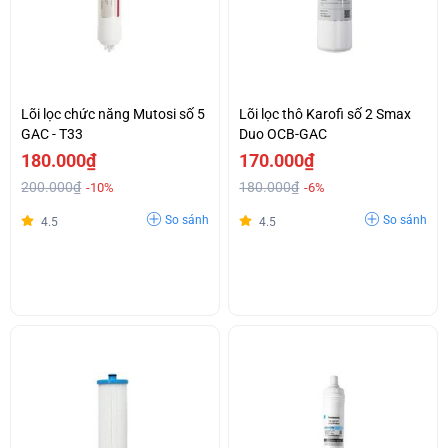
Lõi lọc chức năng Mutosi số 5
Lõi lọc thô Karofi số 2 Smax
GAC - T33
Duo OCB-GAC
180.000₫
170.000₫
200.000₫
180.000₫
-10%
-6%
So sánh
So sánh
4.5
4.5