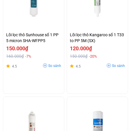
Lõi lọc thô Sunhouse số 1 PP
Lõi lọc thô Kangaroo số 1 T33
5 micron SHA-WFPP5
to PP 5M (SX)
150.000₫
120.000₫
160.000₫
150.000₫
-7%
-20%
So sánh
So sánh
4.5
4.5