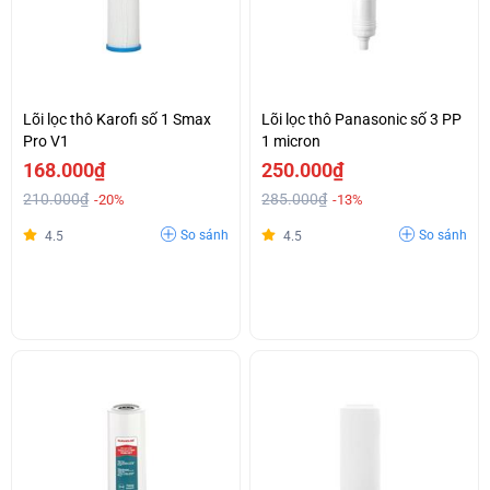
Lõi lọc thô Karofi số 1 Smax
Lõi lọc thô Panasonic số 3 PP
Pro V1
1 micron
168.000₫
250.000₫
210.000₫
285.000₫
-20%
-13%
So sánh
So sánh
4.5
4.5