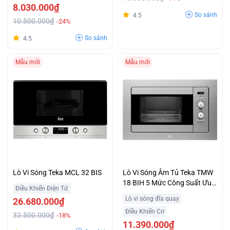
8.030.000₫
So sánh
4.5
10.500.000₫
-24%
So sánh
4.5
Mẫu mới
Mẫu mới
Lò Vi Sóng Teka MCL 32 BIS
Lò Vi Sóng Âm Tủ Teka TMW
18 BIH 5 Mức Công Suất Ưu
Điều Khiển Điện Tử
Đãi
Lò vi sóng đĩa quay
26.680.000₫
Điều Khiển Cơ
32.500.000₫
-18%
11.390.000₫