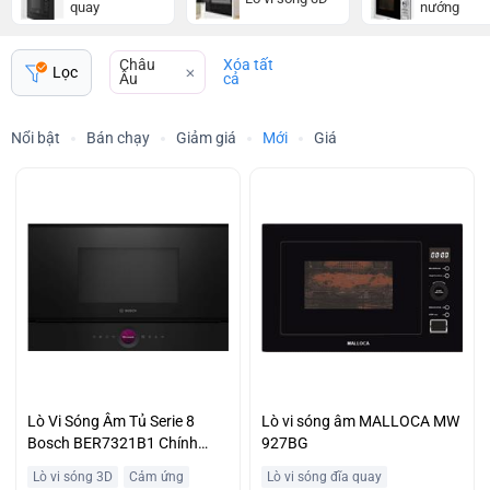
quay
nướng
Châu
Xóa tất
Lọc
Âu
cả
Nổi bật
Bán chạy
Giảm giá
Mới
Giá
Lò Vi Sóng Âm Tủ Serie 8
Lò vi sóng âm MALLOCA MW
Bosch BER7321B1 Chính
927BG
Hãng Giá Tốt
Lò vi sóng 3D
Cảm ứng
Lò vi sóng đĩa quay