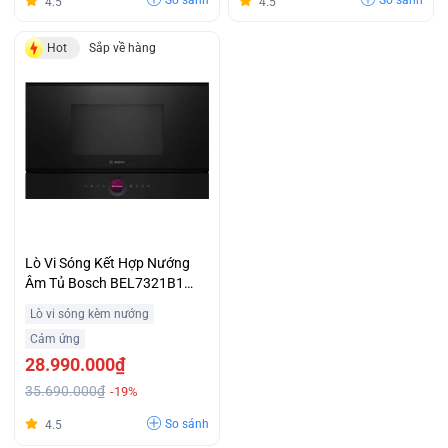
So sánh
So sánh
4.5
4.5
Hot
Sắp về hàng
Lò Vi Sóng Kết Hợp Nướng
Âm Tủ Bosch BEL7321B1
Series 8 Điều Khiển Cảm Ứng
Lò vi sóng kèm nướng
Giá Siêu Ưu Đãi
Cảm ứng
28.990.000₫
35.690.000₫
-19%
So sánh
4.5