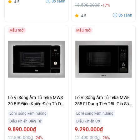
So sánh
4.5
13.590.000₫
-17%
So sánh
4.5
Mẫu mới
Mẫu mới
Lò Vi Sóng Âm Tủ Teka MWS
Lò Vi Sóng Âm Tủ Teka MWE
20 BIS Điều Khiển Điện Tử Dễ
255 FI Dung Tích 25L Giá Sập
Dùng Khuyến Mại
Sàn
Lò vi sóng kèm nướng
Lò vi sóng kèm nướng
Điều Khiển Điện Tử
Điều Khiển Cơ
9.890.000₫
9.290.000₫
12.890.000₫
12.400.000₫
-24%
-26%