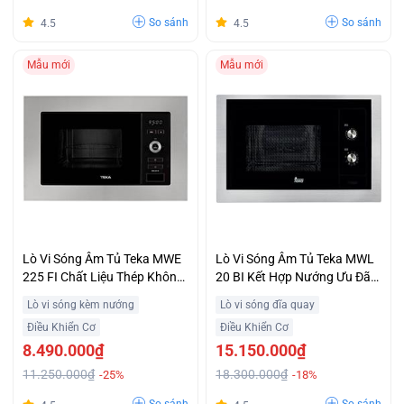
So sánh
So sánh
4.5
4.5
Mẫu mới
Mẫu mới
Lò Vi Sóng Âm Tủ Teka MWE
Lò Vi Sóng Âm Tủ Teka MWL
225 FI Chất Liệu Thép Không
20 BI Kết Hợp Nướng Ưu Đãi
Gỉ Chống Bám Vân Tay Giá
Lớn
Lò vi sóng kèm nướng
Lò vi sóng đĩa quay
Rẻ
Điều Khiển Cơ
Điều Khiển Cơ
8.490.000₫
15.150.000₫
11.250.000₫
18.300.000₫
-25%
-18%