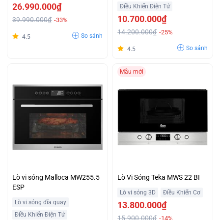
26.990.000₫
Điều Khiển Điện Tử
10.700.000₫
39.990.000₫
-33%
14.200.000₫
-25%
So sánh
4.5
So sánh
4.5
Mẫu mới
Lò vi sóng Malloca MW255.5
Lò Vi Sóng Teka MWS 22 BI
ESP
Lò vi sóng 3D
Điều Khiển Cơ
Lò vi sóng đĩa quay
13.800.000₫
Điều Khiển Điện Tử
15.900.000₫
-14%