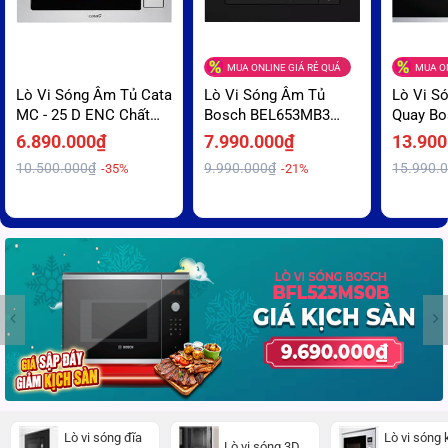
MUA ONLINE GIÁ RẺ QUÁ
MUA ON
Lò Vi Sóng Âm Tủ Cata
Lò Vi Sóng Âm Tủ
Lò Vi S
MC - 25 D ENC Chất
Bosch BEL653MB3
Quay Bo
Liệu Inox Sáng Bóng
Cảm Ứng Kết Hợp Nút
BFL523
6.890.000₫
7.990.000₫
13.900
Giá Tốt
Vặn Giá Cả Phải Chăng
Khiển Đi
10.500.000₫
9.990.000₫
15.990.
-35%
-21%
Ưu Đãi
Lò vi sóng đĩa
Lò vi sóng
Lò vi sóng 3D