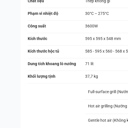
Chất liệu
Thép không gỉ
Phạm vi nhiệt độ
30°C – 275°C
Công suất
3600W
Kích thước
595 x 595 x 548 mm
Kích thước hộc tủ
585 - 595 x 560 - 568 x
Dung tích khoang lò nướng
71 lít
Khối lượng tịnh
37,7 kg
Full-surface grill (Nư
Hot air grilling (Nướng
Gentle hot air (Không