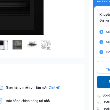
22.500.
Khuyế
Giá và
Mi
1
Mi
2
Ho
3
Th
Giao hàng miễn phí
tận nơi
(Chi tiết)
Gọi 
Bảo hành chính hãng
tại nhà
Hotli
Hotl