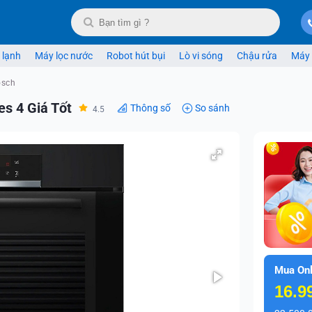
 lạnh
Máy lọc nước
Robot hút bụi
Lò vi sóng
Chậu rửa
Máy 
osch
s 4 Giá Tốt
Thông số
So sánh
4.5
Mua Onl
16.9