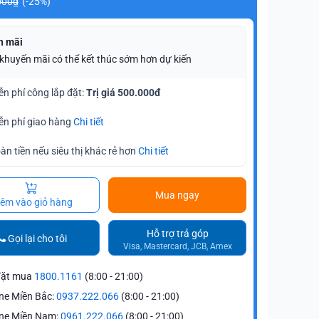
000₫
(-25%)
n mãi
 khuyến mãi có thể kết thúc sớm hơn dự kiến
ễn phí công lắp đặt:
Trị giá 500.000đ
ễn phí giao hàng
Chi tiết
àn tiền nếu siêu thị khác rẻ hơn
Chi tiết
Mua ngay
êm vào giỏ hàng
Hỗ trợ trả góp
Gọi lại cho tôi
Visa, Mastercard, JCB, Amex
đặt mua
1800.1161
(8:00 - 21:00)
ne Miền Bắc:
0937.222.066
(8:00 - 21:00)
ine Miền Nam:
0961.222.066
(8:00 - 21:00)