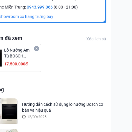
ne Miền Trung:
0943.999.066
(8:00 - 21:00)
showroom có hàng trưng bày
m đã xem
Xóa lịch sử
Lò Nướng Âm
Tủ BOSCH
HBA372EB0
17.500.000₫
Series 4 Giá Tốt
ng
Hướng dẫn cách sử dụng lò nướng Bosch cơ
bản và hiệu quả
12/09/2025