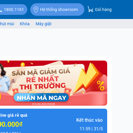
Giỏ hàng
1800.1161
Hệ thống showroom
hút mùi
Khóa
Máy giặt
ine giá rẻ quá
Kết thúc vào
90.000₫
11:59 | 31/5