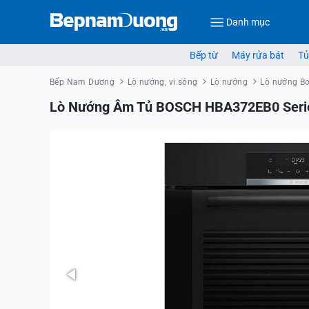
Danh mục
Bếp từ
Máy rửa bát
Tủ
Bếp Nam Dương
Lò nướng, vi sóng
Lò nướng
Lò nướng B
Lò Nướng Âm Tủ BOSCH HBA372EB0 Serie