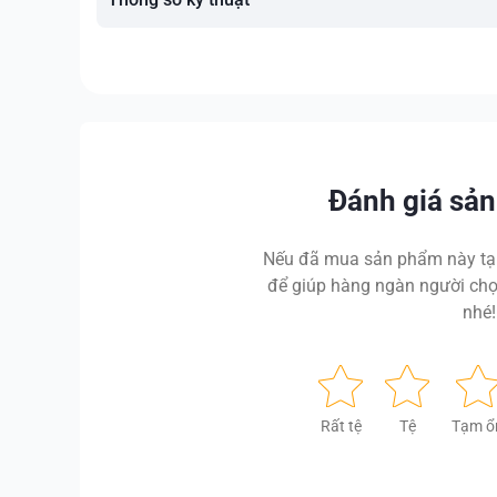
Đánh giá sả
Nếu đã mua sản phẩm này tại
để giúp hàng ngàn người chọ
nhé!
Rất tệ
Tệ
Tạm ổ