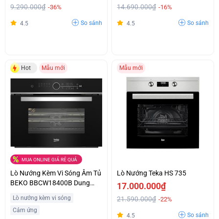
9.290.000₫
14.690.000₫
-36%
-16%
So sánh
So sánh
4.5
4.5
Hot
Mẫu mới
Mẫu mới
MUA ONLINE GIÁ RẺ QUÁ
Lò Nướng Kèm Vi Sóng Âm Tủ
Lò Nướng Teka HS 735
BEKO BBCW18400B Dung
17.000.000₫
Tích 48L Giá Tốt
Lò nướng kèm vi sóng
21.590.000₫
-22%
Cảm ứng
So sánh
4.5