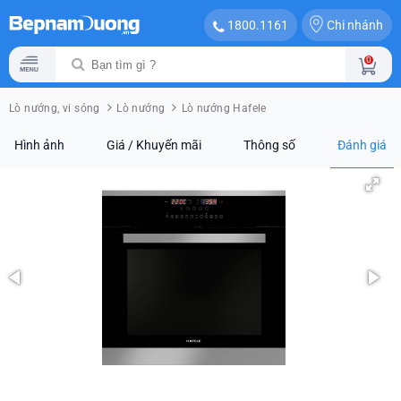
Chi nhánh
1800.1161
0
Lò nướng, vi sóng
Lò nướng
Lò nướng Hafele
Hình ảnh
Giá / Khuyến mãi
Thông số
Đánh giá