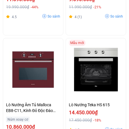
19.990.000₫
11.990.000₫
-44%
-21%
So sánh
So sánh
4.5
4 (1)
Mẫu mới
Lò Nướng Âm Tủ Malloca
Lò Nướng Teka HS 615
EB8-C11, Kính Đỏ Độc Đáo
14.450.000₫
Khuyến Mại Đặc Biệt
Núm xoay cơ
17.450.000₫
-18%
10.860.000₫