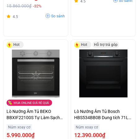
So sánh
4.5
15.860.000₫
-32%
So sánh
4.5
Hot
Hot
Hỗ trợ trả góp
MUA ONLINE GIÁ RẺ QUÁ
Lò Nướng Âm Tủ BEKO
Lò Nướng Âm Tủ Bosch
BBXIF22100S Tự Làm Sạch
HBS534BB0B Dung tích 71L
Bằng Hơi Nước Giá Cực Sốc
Hỗ Trợ Trả Góp
Núm xoay cơ
Núm xoay cơ
5.990.000₫
12.390.000₫