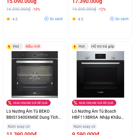
15.090.000₫
17.390.000₫
16.590.000₫
19.590.000₫
-10%
-12%
So sánh
So sánh
4.5
4.5
Hot
Mẫu mới
Hot
Hỗ trợ trả góp
MUA ONLINE GIÁ RẺ QUÁ
MUA ONLINE GIÁ RẺ QUÁ
Lò Nướng Âm Tủ BEKO
Lò Nướng Âm Tủ Bosch
BBIS13400XMSE Dung Tích
HBF113BR0A Nhập Khẩu
Lớn Giá Siêu Ưu Đãi
Chính Hãng Từ Châu Âu Ưu
Núm xoay cơ
Núm xoay cơ
Đãi Cực Sốc
11.390.000₫
9.590.000₫