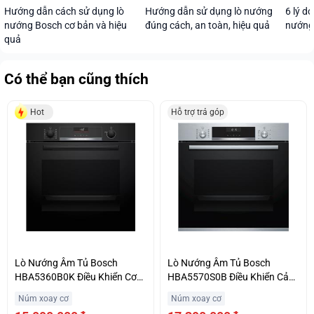
Hướng dẫn sử dụng lò nướng
Hướng dẫn cách sử dụng lò
6 lý d
đúng cách, an toàn, hiệu quả
nướng Bosch cơ bản và hiệu
nướng
quả
Có thể bạn cũng thích
Hot
Hỗ trợ trả góp
Lò Nướng Âm Tủ Bosch
Lò Nướng Âm Tủ Bosch
HBA5360B0K Điều Khiển Cơ
HBA5570S0B Điều Khiển Cảm
Hỗ Trợ Trả Góp
Ứng Chất Lượng Uy Tín
Núm xoay cơ
Núm xoay cơ