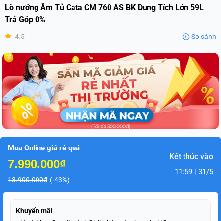
Lò nướng Âm Tủ Cata CM 760 AS BK Dung Tích Lớn 59L
Trả Góp 0%
4.5
So sánh
Mua Online giá rẻ quá
Kết thúc vào
7.990.000₫
11:59 | 31/5
13.900.000₫
(-43%)
Khuyến mãi