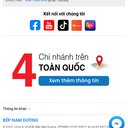
KHIẾU NẠI :
0981.966.899
(8:00 - 20:00)
Kết nối với chúng tôi
Thông tin khác
BẾP NAM DƯƠNG
© 2024. Công ty cổ phần Bếp Nam Dương. GPDKKD: 0106744471 do sở KH & ĐT Hà Nội cấp