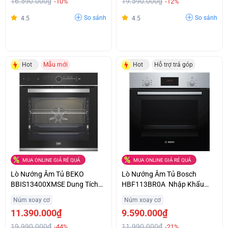
16.590.000₫
19.590.000₫
-10%
-12%
So sánh
So sánh
4.5
4.5
Hot
Mẫu mới
Hot
Hỗ trợ trả góp
MUA ONLINE GIÁ RẺ QUÁ
MUA ONLINE GIÁ RẺ QUÁ
Lò Nướng Âm Tủ BEKO
Lò Nướng Âm Tủ Bosch
BBIS13400XMSE Dung Tích
HBF113BR0A Nhập Khẩu
Lớn Giá Siêu Ưu Đãi
Chính Hãng Từ Châu Âu Ưu
Núm xoay cơ
Núm xoay cơ
Đãi Cực Sốc
11.390.000₫
9.590.000₫
19.990.000₫
11.990.000₫
-44%
-21%