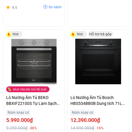
So sánh
4.5
Hot
Hot
Hỗ trợ trả góp
MUA ONLINE GIÁ RẺ QUÁ
Lò Nướng Âm Tủ BEKO
Lò Nướng Âm Tủ Bosch
BBXIF22100S Tự Làm Sạch
HBS534BB0B Dung tích 71L
Bằng Hơi Nước Giá Cực Sốc
Hỗ Trợ Trả Góp
Núm xoay cơ
Núm xoay cơ
5.990.000₫
12.390.000₫
9.290.000₫
14.690.000₫
-36%
-16%