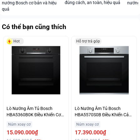
đúng cách, an toàn, hiệu quả
nướng Bosch cơ bản và hiệu
nướng
quả
Có thể bạn cũng thích
Hot
Hỗ trợ trả góp
Lò Nướng Âm Tủ Bosch
Lò Nướng Âm Tủ Bosch
HBA5360B0K Điều Khiển Cơ
HBA5570S0B Điều Khiển Cảm
Hỗ Trợ Trả Góp
Ứng Chất Lượng Uy Tín
Núm xoay cơ
Núm xoay cơ
15.090.000₫
17.390.000₫