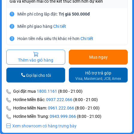
Giá và khuyến mãi có thể kết thúc sớm hơn dự kiến
Miễn phí công lắp đặt:
Trị giá 500.000đ
1
Miễn phí giao hàng
Chi tiết
2
Hoàn tiền nếu siêu thị khác rẻ hơn
Chi tiết
3
Mua ngay
Thêm vào giỏ hàng
Hỗ trợ trả góp
Gọi lại cho tôi
Visa, Mastercard, JCB, Amex
Gọi đặt mua
1800.1161
(8:00 - 21:00)
Hotline Miền Bắc:
0937.222.066
(8:00 - 21:00)
Hotline Miền Nam:
0961.222.066
(8:00 - 21:00)
Hotline Miền Trung:
0943.999.066
(8:00 - 21:00)
Xem showroom có hàng trưng bày