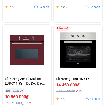
So sánh
So sánh
4.5
4 (1)
Mẫu mới
Lò Nướng Âm Tủ Malloca
Lò Nướng Teka HS 615
EB8-C11, Kính Đỏ Độc Đáo
14.450.000₫
Khuyến Mại Đặc Biệt
Núm xoay cơ
17.450.000₫
-18%
10.860.000₫
So sánh
4.5
15.860.000₫
-32%