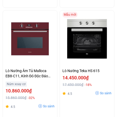
Mẫu mới
Lò Nướng Âm Tủ Malloca
Lò Nướng Teka HS 615
EB8-C11, Kính Đỏ Độc Đáo
14.450.000₫
Khuyến Mại Đặc Biệt
Núm xoay cơ
17.450.000₫
-18%
10.860.000₫
So sánh
4.5
15.860.000₫
-32%
So sánh
4.5