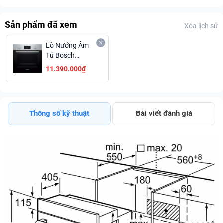
Sản phẩm đã xem
Xóa lịch sử
Lò Nướng Âm
Tủ Bosch
HBF133BS0A
11.390.000₫
Xuất Xứ Châu
Âu Trả Góp
Không Lãi Suất
Thông số kỹ thuật
Bài viết đánh giá