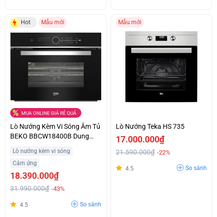
Hot
Mẫu mới
Mẫu mới
MUA ONLINE GIÁ RẺ QUÁ
Lò Nướng Kèm Vi Sóng Âm Tủ
Lò Nướng Teka HS 735
BEKO BBCW18400B Dung
17.000.000₫
Tích 48L Giá Tốt
Lò nướng kèm vi sóng
21.590.000₫
-22%
Cảm ứng
So sánh
4.5
18.390.000₫
31.990.000₫
-43%
So sánh
4.5