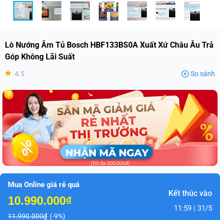
Lò Nướng Âm Tủ Bosch HBF133BS0A Xuất Xứ Châu Âu Trả
Góp Không Lãi Suất
4.5
So sánh
Mua Online giá rẻ quá
Kết thúc vào
10.990.000₫
11:59 | 31/5
11.990.000₫
(-9%)