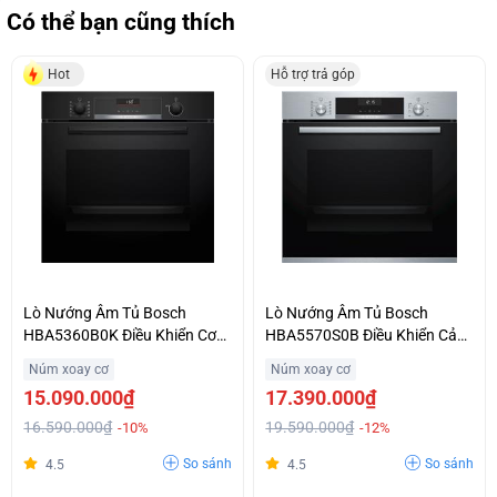
Có thể bạn cũng thích
Hot
Hỗ trợ trả góp
Lò Nướng Âm Tủ Bosch
Lò Nướng Âm Tủ Bosch
HBA5360B0K Điều Khiển Cơ
HBA5570S0B Điều Khiển Cảm
Hỗ Trợ Trả Góp
Ứng Chất Lượng Uy Tín
Núm xoay cơ
Núm xoay cơ
15.090.000₫
17.390.000₫
16.590.000₫
19.590.000₫
-10%
-12%
So sánh
So sánh
4.5
4.5