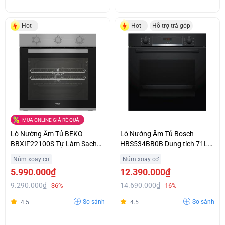
Hot
Hot
Hỗ trợ trả góp
MUA ONLINE GIÁ RẺ QUÁ
Lò Nướng Âm Tủ BEKO
Lò Nướng Âm Tủ Bosch
BBXIF22100S Tự Làm Sạch
HBS534BB0B Dung tích 71L
Bằng Hơi Nước Giá Cực Sốc
Hỗ Trợ Trả Góp
Núm xoay cơ
Núm xoay cơ
5.990.000₫
12.390.000₫
9.290.000₫
14.690.000₫
-36%
-16%
So sánh
So sánh
4.5
4.5