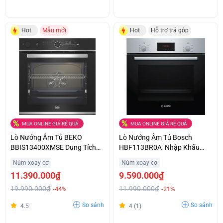
Hot
Mẫu mới
Hot
Hỗ trợ trả góp
MUA ONLINE GIÁ RẺ QUÁ
MUA ONLINE GIÁ RẺ QUÁ
Lò Nướng Âm Tủ BEKO
Lò Nướng Âm Tủ Bosch
BBIS13400XMSE Dung Tích
HBF113BR0A Nhập Khẩu
Lớn Giá Siêu Ưu Đãi
Chính Hãng Từ Châu Âu Ưu
Núm xoay cơ
Núm xoay cơ
Đãi Cực Sốc
11.390.000₫
9.590.000₫
19.990.000₫
11.990.000₫
-44%
-21%
So sánh
So sánh
4.5
4 (1)