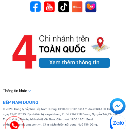
Thông tin khác
BẾP NAM DƯƠNG
© 2024. Công ty cổ phần Bếp Nam Dương. GPDKKD: 0106744471 do sở KH & ĐT Hà Nội cấp
ngày 12/01/2015. Địa chỉ liên hệ và gửi chứng từ: Số 216+218 Đường Nguyễn Trãi, Phường
Thanh Xuân, Thành phố Hà Nội, Việt Nam. Điện thoại: 1800.1161. Email:
cskh@bepnamduong.com.vn. Chịu trách nhiệm nội dung: Ngô Tiến Dũng.