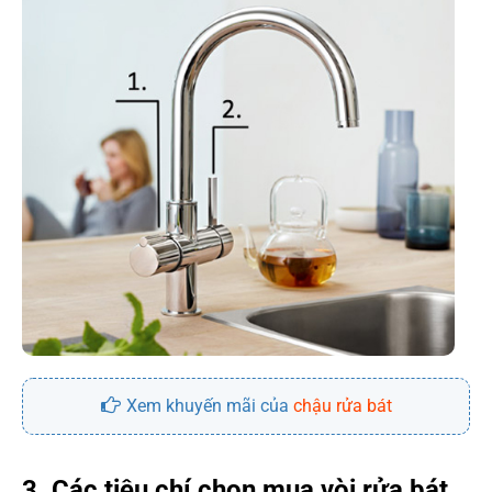
Xem khuyến mãi của
chậu rửa bát
3. Các tiêu chí chọn mua vòi rửa bát