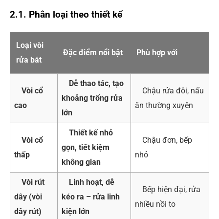
2.1. Phân loại theo thiết kế
Loại vòi
Đặc điểm nổi bật
Phù hợp với
rửa bát
Dễ thao tác, tạo
Vòi cổ
Chậu rửa đôi, nấu
khoảng trống rửa
cao
ăn thường xuyên
lớn
Thiết kế nhỏ
Vòi cổ
Chậu đơn, bếp
gọn, tiết kiệm
thấp
nhỏ
không gian
Vòi rút
Linh hoạt, dễ
Bếp hiện đại, rửa
dây (vòi
kéo ra – rửa linh
nhiều nồi to
dây rút)
kiện lớn