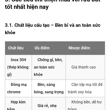
tốt nhất hiện nay
3.1. Chất liệu cấu tạo – Bền bỉ và an toàn sức
khỏe
Chất liệu
Ưu điểm
Nhược điểm
Inox 304
Chống gỉ, bền,
(thép không
an toàn sức
Giá thành cao
gỉ)
khỏe
Đồng mạ
Bền, sáng
Cần lớp mạ tốt để
chrome
bóng, sang trọng
tránh oxy hóa
Hợp kim
Không bền, dễ hư
Giá rẻ, nhẹ
kẽm
hỏng