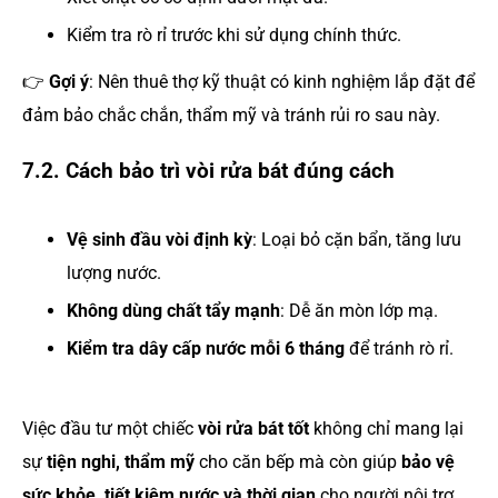
Kiểm tra rò rỉ trước khi sử dụng chính thức.
👉
Gợi ý
: Nên thuê thợ kỹ thuật có kinh nghiệm lắp đặt để
đảm bảo chắc chắn, thẩm mỹ và tránh rủi ro sau này.
7.2. Cách bảo trì vòi rửa bát đúng cách
Vệ sinh đầu vòi định kỳ
: Loại bỏ cặn bẩn, tăng lưu
lượng nước.
Không dùng chất tẩy mạnh
: Dễ ăn mòn lớp mạ.
Kiểm tra dây cấp nước mỗi 6 tháng
để tránh rò rỉ.
Việc đầu tư một chiếc
vòi rửa bát tốt
không chỉ mang lại
sự
tiện nghi, thẩm mỹ
cho căn bếp mà còn giúp
bảo vệ
sức khỏe, tiết kiệm nước và thời gian
cho người nội trợ.