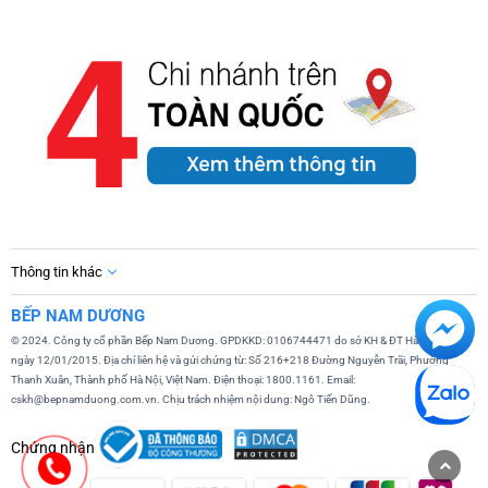
Thông tin khác
BẾP NAM DƯƠNG
© 2024. Công ty cổ phần Bếp Nam Dương. GPDKKD: 0106744471 do sở KH & ĐT Hà Nội cấp
ngày 12/01/2015. Địa chỉ liên hệ và gửi chứng từ: Số 216+218 Đường Nguyễn Trãi, Phường
Thanh Xuân, Thành phố Hà Nội, Việt Nam. Điện thoại: 1800.1161. Email:
cskh@bepnamduong.com.vn. Chịu trách nhiệm nội dung: Ngô Tiến Dũng.
Chứng nhận