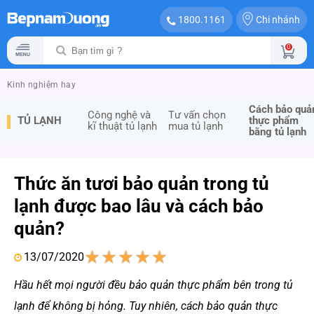
Chi nhánh
1800.1161
0
Kinh nghiệm hay
Cách bảo quả
Công nghệ và
Tư vấn chọn
TỦ LẠNH
thực phẩm
kĩ thuật tủ lạnh
mua tủ lạnh
bằng tủ lạnh
Thức ăn tươi bảo quản trong tủ
lạnh được bao lâu và cách bảo
quản?
13/07/2020
1
2
3
4
5
Hầu hết mọi người đều bảo quản thực phẩm bên trong tủ
lạnh để không bị hỏng. Tuy nhiên, cách bảo quản thực