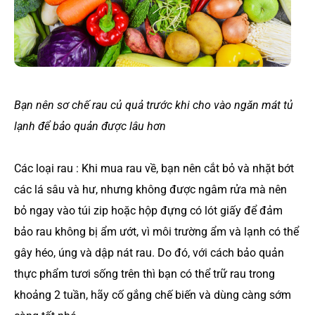
Bạn nên sơ chế rau củ quả trước khi cho vào ngăn mát tủ
lạnh để bảo quản được lâu hơn
Các loại rau : Khi mua rau về, bạn nên cắt bỏ và nhặt bớt
các lá sâu và hư, nhưng không được ngâm rửa mà nên
bỏ ngay vào túi zip hoặc hộp đựng có lót giấy để đảm
bảo rau không bị ẩm ướt, vì môi trường ẩm và lạnh có thể
gây héo, úng và dập nát rau. Do đó, với cách bảo quản
thực phẩm tươi sống trên thì bạn có thể trữ rau trong
khoảng 2 tuần, hãy cố gắng chế biến và dùng càng sớm