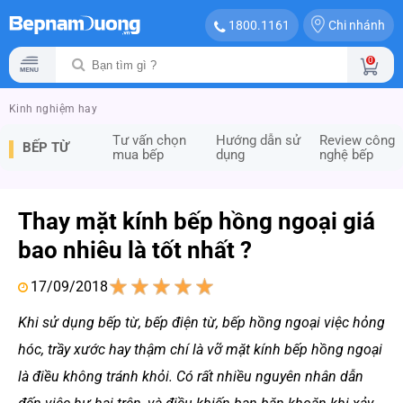
Chi nhánh
1800.1161
0
Kinh nghiệm hay
Tư vấn chọn
Hướng dẫn sử
Review công
BẾP TỪ
mua bếp
dụng
nghệ bếp
Thay mặt kính bếp hồng ngoại giá
bao nhiêu là tốt nhất ?
17/09/2018
1
2
3
4
5
Khi sử dụng bếp từ, bếp điện từ, bếp hồng ngoại việc hỏng
hóc, trầy xước hay thậm chí là vỡ mặt kính bếp hồng ngoại
là điều không tránh khỏi. Có rất nhiều nguyên nhân dẫn