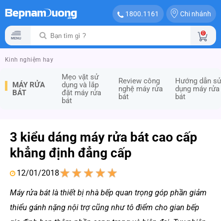
Chi nhánh
1800.1161
0
Kinh nghiệm hay
Mẹo vặt sử
Review công
Hướng dẫn s
MÁY RỬA
dụng và lắp
nghệ máy rửa
dụng máy rửa
BÁT
đặt máy rửa
bát
bát
bát
3 kiểu dáng máy rửa bát cao cấp
khẳng định đẳng cấp
12/01/2018
1
2
3
4
5
Máy rửa bát là thiết bị nhà bếp quan trọng góp phần giảm
thiểu gánh nặng nội trợ cũng như tô điểm cho gian bếp