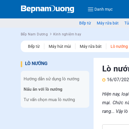
Danh mục
Bếp từ
Máy rửa bát
Tủ
Bếp Nam Dương
Kinh nghiệm hay
Bếp từ
Máy hút mùi
Máy rửa bát
Lò nướng
LÒ NƯỚNG
Lò nướ
Hướng dẫn sử dụng lò nướng
16/07/202
Nấu ăn với lò nướng
Hiện nay, lo
Tư vấn chọn mua lò nướng
mại. Chức nă
rang... Vậy 