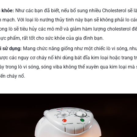
 khỏe:
Như các bạn đã biết, nếu bổ sung nhiều Cholesterol sẽ
m mạch. Với loại lò nướng thủy tinh này bạn sẽ không phải lo c
rong lò sẽ tiêu hủy các mô mỡ và giảm hàm lượng cholesterol đ
hực phẩm, rất tốt cho sức khỏe của gia đình bạn.
i sử dụng:
Mang chức năng giống như một chiếc lò vi sóng, nhưn
được các nguy cơ cháy nổ khi dùng bát đĩa kim loại hoặc trang t
y trong lò vi sóng, sóng viba không thể xuyên qua kim loại mà s
đến cháy nổ.