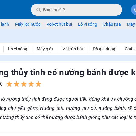
 lạnh
Máy lọc nước
Robot hút bụi
Lò vi sóng
Chậu rửa
Máy 
Lò vi sóng
Máy giặt
Vòi rửa bát
Đồ gia dụng
Chậu 
ng thủy tinh có nướng bánh được 
0
1
2
3
4
5
ại lò nướng thủy tinh đang được người tiêu dùng khá ưa chuộng 
ng chủ yếu gồm: Nướng thịt, nướng rau củ, nướng bánh, rã đô
lò nướng thủy tinh có thể nướng được bánh giống như các loại l