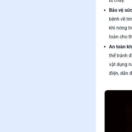
bị cháy.
Bảo vệ sức
bệnh về ti
khí nóng t
toàn cho t
An toàn kh
thể tránh 
vật dụng nà
điện, dẫn 