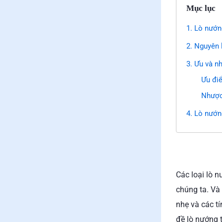
Mục lục
1. Lò nướng
2. Nguyên 
3. Ưu và n
Ưu đi
Nhược
4. Lò nướn
Các loại lò 
chúng ta. Và 
nhẹ và các t
đề lò nướng 