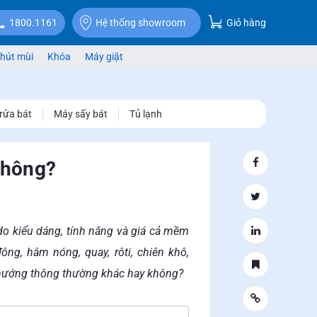
Giỏ hàng
1800.1161
Hệ thống showroom
hút mùi
Khóa
Máy giặt
rửa bát
Máy sấy bát
Tủ lạnh
không?
do kiểu dáng, tính năng và giá cả mềm
ng, hâm nóng, quay, rôti, chiên khô,
ò nướng thông thường khác hay không?