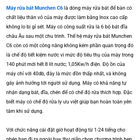
Máy rửa bát Munchen C6
là dòng máy rửa bát để bàn có
chất liệu thân vỏ của máy được làm bằng Inox cao cấp
không lo bị gỉ sét. Máy có công suất rửa là 6 bộ bát đĩa
châu Âu sau một chu trình. Thế hệ máy rửa bát Munchen
C6 còn có một công năng không kém phần quan trọng đó
là chế độ tiết kiệm nước vì mức độ tiêu thụ của máy trong
140 phút mới hết 8 lít nước; 1,05Kw/h điện. Độ ồn của
máy chỉ với 40db, đây là mức đồn thấp nhất, và không
gây ảnh hưởng tới người sử dụng. Máy có khả năng tự
nhận dạng bát, đĩa, chén để có chế độ rửa thích hợp. Đặc
biết máy có chế độ rửa ly ưu việt giúp bạn hoàn toàn yên
tâm khi sử dụng.
Với chức năng cài đặt giờ hoạt động từ 1-24 tiếng cho
phép bạn đi ra ngoài hay thư giãn chọn chương trình hẹn