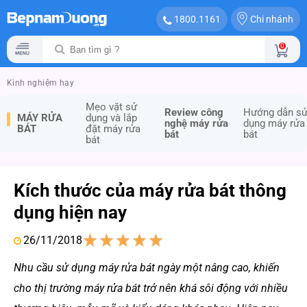
Chi nhánh
1800.1161
0
Kinh nghiệm hay
Mẹo vặt sử
Review công
Hướng dẫn s
MÁY RỬA
dụng và lắp
nghệ máy rửa
dụng máy rửa
BÁT
đặt máy rửa
bát
bát
bát
Kích thước của máy rửa bát thông
dụng hiện nay
26/11/2018
1
2
3
4
5
Nhu cầu sử dụng máy rửa bát ngày một nâng cao, khiến
cho thị trường máy rửa bát trở nên khá sôi động với nhiều