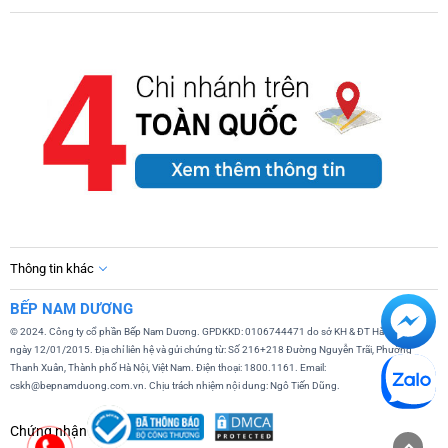
Thông tin khác
BẾP NAM DƯƠNG
© 2024. Công ty cổ phần Bếp Nam Dương. GPDKKD: 0106744471 do sở KH & ĐT Hà Nội cấp
ngày 12/01/2015. Địa chỉ liên hệ và gửi chứng từ: Số 216+218 Đường Nguyễn Trãi, Phường
Thanh Xuân, Thành phố Hà Nội, Việt Nam. Điện thoại: 1800.1161. Email:
cskh@bepnamduong.com.vn. Chịu trách nhiệm nội dung: Ngô Tiến Dũng.
Chứng nhận