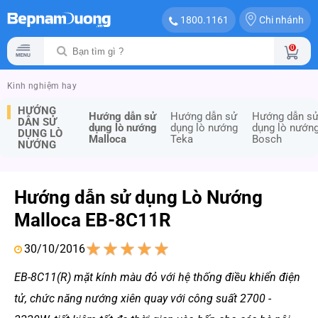
Chi nhánh
1800.1161
0
Kinh nghiệm hay
HƯỚNG
Hướng dẫn sử
Hướng dẫn sử
Hướng dẫn s
DẪN SỬ
dụng lò nướng
dụng lò nướng
dụng lò nướn
DỤNG LÒ
Malloca
Teka
Bosch
NƯỚNG
Hướng dẫn sử dụng Lò Nướng
Malloca EB-8C11R
30/10/2016
1
2
3
4
5
EB-8C11(R) mặt kính màu đỏ với hệ thống điều khiển điện
tử, chức năng nướng xiên quay với công suất 2700 -