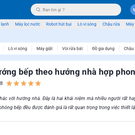
 lạnh
Máy lọc nước
Robot hút bụi
Lò vi sóng
Chậu rửa
Máy 
Lò vi sóng
Máy giặt
Vòi rửa bát
Đồ gia dụng
Chậu 
ớng bếp theo hướng nhà hợp phon
8
1
2
3
4
5
ác với hướng nhà. Đây là hai khái niệm mà nhiều người rất hay
phòng bếp đều được đánh giá là rất quan trọng trong việc thiết