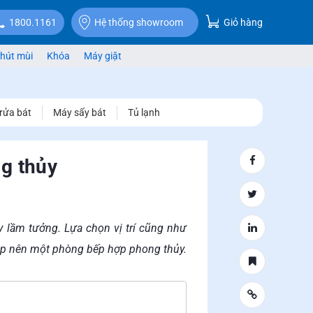
Giỏ hàng
1800.1161
Hệ thống showroom
hút mùi
Khóa
Máy giặt
rửa bát
Máy sấy bát
Tủ lạnh
g thủy
 lầm tưởng. Lựa chọn vị trí cũng như
 lập nên một phòng bếp hợp phong thủy.