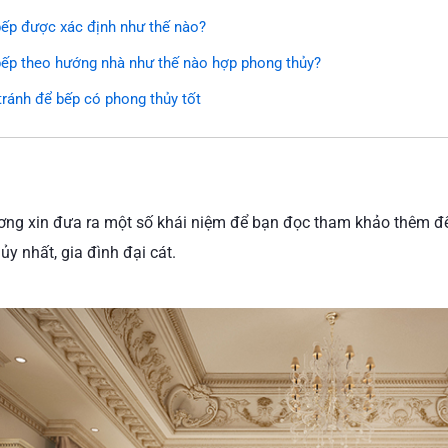
ếp được xác định như thế nào?
ếp theo hướng nhà như thế nào hợp phong thủy?
tránh để bếp có phong thủy tốt
g xin đưa ra một số khái niệm để bạn đọc tham khảo thêm đ
y nhất, gia đình đại cát.