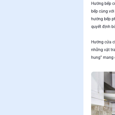
Hướng bếp cù
bếp cùng với
hướng bếp ph
quyết định bở
Hướng cửa ch
những vật tra
hung” mang đ