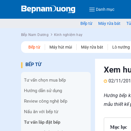
Danh mục
Bếp từ
Máy rửa bát
Tủ
Bếp Nam Dương
Kinh nghiệm hay
Bếp từ
Máy hút mùi
Máy rửa bát
Lò nướng
BẾP TỪ
Xem hư
Tư vấn chọn mua bếp
02/11/201
Hướng dẫn sử dụng
Hướng bếp kh
Review công nghệ bếp
mẫu thiết kế 
Nấu ăn với bếp từ
Tư vấn lắp đặt bếp
Mục lục