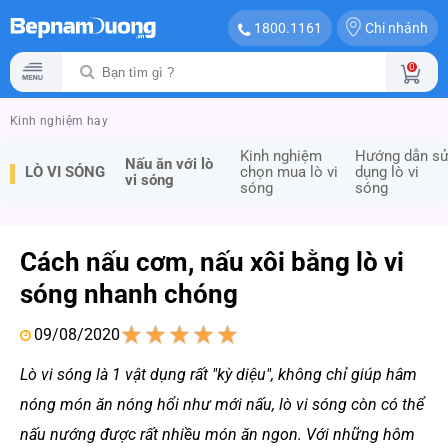
Chi nhánh
1800.1161
0
Kinh nghiệm hay
Kinh nghiệm
Hướng dẫn s
Nấu ăn với lò
LÒ VI SÓNG
chọn mua lò vi
dụng lò vi
vi sóng
sóng
sóng
Cách nấu cơm, nấu xôi bằng lò vi
sóng nhanh chóng
09/08/2020
1
2
3
4
5
Lò vi sóng là 1 vật dụng rất "kỳ diệu", không chỉ giúp hâm
nóng món ăn nóng hổi như mới nấu, lò vi sóng còn có thể
nấu nướng được rất nhiều món ăn ngon. Với những hôm