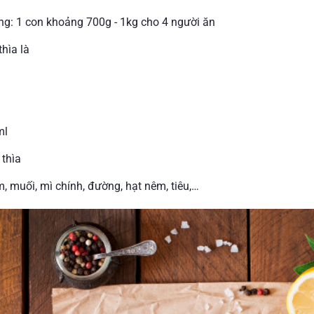
ng: 1 con khoảng 700g - 1kg cho 4 người ăn
hìa là
ml
 thìa
, muối, mì chính, đường, hạt nêm, tiêu,…