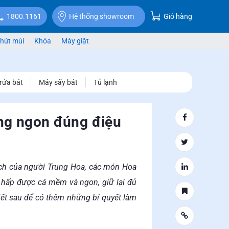
Giỏ hàng
1800.1161
Hệ thống showroom
hút mùi
Khóa
Máy giặt
rửa bát
Máy sấy bát
Tủ lạnh
óng ngon đúng điệu
ách của người Trung Hoa, các món Hoa
ể hấp được cá mềm và ngon, giữ lại đủ
viết sau để có thêm những bí quyết làm