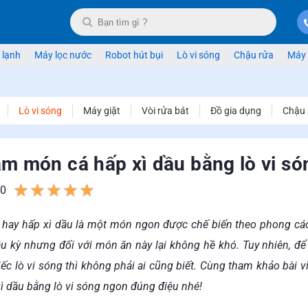
 lạnh
Máy lọc nước
Robot hút bụi
Lò vi sóng
Chậu rửa
Máy 
Lò vi sóng
Máy giặt
Vòi rửa bát
Đồ gia dụng
Chậu 
àm món cá hấp xì dầu bằng lò vi s
0
1
2
3
4
5
ì hay hấp xì dầu là một món ngon được chế biến theo phong c
ầu kỳ nhưng đối với món ăn này lại không hề khó. Tuy nhiên, đ
ếc lò vi sóng thì không phải ai cũng biết. Cùng tham khảo bài 
ì dầu bằng lò vi sóng ngon đúng điệu nhé!