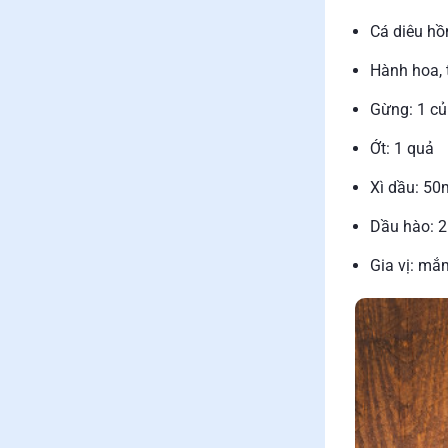
Cá diêu hồ
Hành hoa, t
Gừng: 1 củ
Ớt: 1 quả
Xì dầu: 50
Dầu hào: 2
Gia vị: mắm