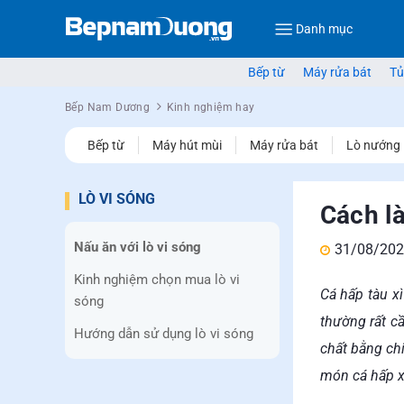
Danh mục
Bếp từ
Máy rửa bát
Tủ
Bếp Nam Dương
Kinh nghiệm hay
Bếp từ
Máy hút mùi
Máy rửa bát
Lò nướng
LÒ VI SÓNG
Cách l
Nấu ăn với lò vi sóng
31/08/202
Kinh nghiệm chọn mua lò vi
Cá hấp tàu x
sóng
thường rất c
Hướng dẫn sử dụng lò vi sóng
chất bằng chi
món cá hấp x