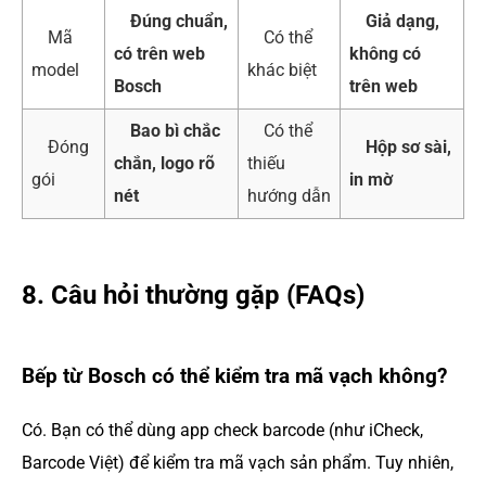
Đúng chuẩn,
Giả dạng,
Mã
Có thể
có trên web
không có
model
khác biệt
Bosch
trên web
Bao bì chắc
Có thể
Đóng
Hộp sơ sài,
chắn, logo rõ
thiếu
gói
in mờ
nét
hướng dẫn
8. Câu hỏi thường gặp (FAQs)
Bếp từ Bosch có thể kiểm tra mã vạch không?
Có. Bạn có thể dùng app check barcode (như iCheck,
Barcode Việt) để kiểm tra mã vạch sản phẩm. Tuy nhiên,