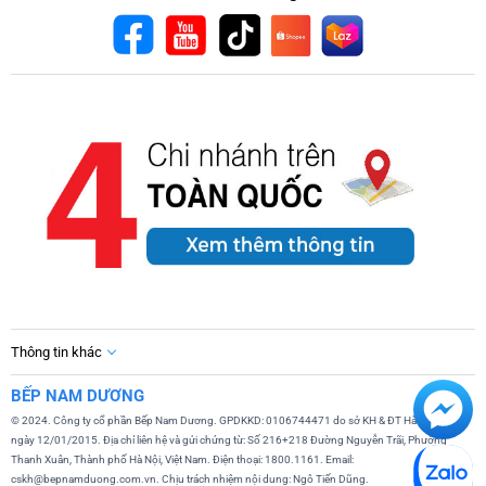
Thông tin khác
BẾP NAM DƯƠNG
© 2024. Công ty cổ phần Bếp Nam Dương. GPDKKD: 0106744471 do sở KH & ĐT Hà Nội cấp
ngày 12/01/2015. Địa chỉ liên hệ và gửi chứng từ: Số 216+218 Đường Nguyễn Trãi, Phường
Thanh Xuân, Thành phố Hà Nội, Việt Nam. Điện thoại: 1800.1161. Email:
cskh@bepnamduong.com.vn. Chịu trách nhiệm nội dung: Ngô Tiến Dũng.