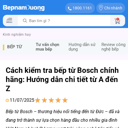
Chi nhánh
1800.1161
0
Kinh nghiệm hay
Tư vấn chọn
Hướng dẫn sử
Review công
BẾP TỪ
mua bếp
dụng
nghệ bếp
Cách kiểm tra bếp từ Bosch chính
hãng: Hướng dẫn chi tiết từ A đến
Z
11/07/2025
1
2
3
4
5
Bếp từ Bosch – thương hiệu nổi tiếng đến từ Đức – đã và
đang trở thành sự lựa chọn hàng đầu cho nhiều gia đình