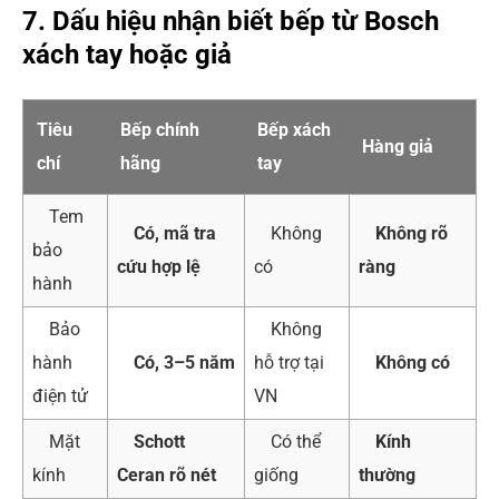
7. Dấu hiệu nhận biết bếp từ Bosch
xách tay hoặc giả
Tiêu
Bếp chính
Bếp xách
Hàng giả
chí
hãng
tay
Tem
Có, mã tra
Không
Không rõ
bảo
cứu hợp lệ
có
ràng
hành
Bảo
Không
hành
Có, 3–5 năm
hỗ trợ tại
Không có
điện tử
VN
Mặt
Schott
Có thể
Kính
kính
Ceran rõ nét
giống
thường