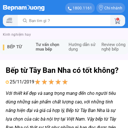
Chi nhánh
1800.1161
0
Kinh nghiệm hay
Tư vấn chọn
Hướng dẫn sử
Review công
BẾP TỪ
mua bếp
dụng
nghệ bếp
Bếp từ Tây Ban Nha có tốt không?
25/11/2019
1
2
3
4
5
Với thiết kế đẹp và sang trọng mang đến cho người tiêu
dùng những sản phẩm chất lượng cao, với những tính
năng hiện đại và giá cả hợp lý, Bếp từ Tây Ban Nha là sự
lựa chọn của các bà nội trợ tại Việt Nam. Vậy bếp từ Tây
Ban Nha có thật sự tốt như những gì bạn đọc được trên