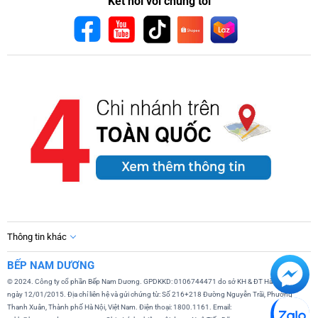
Kết nối với chúng tôi
Thông tin khác
BẾP NAM DƯƠNG
© 2024. Công ty cổ phần Bếp Nam Dương. GPDKKD: 0106744471 do sở KH & ĐT Hà Nội cấp
ngày 12/01/2015. Địa chỉ liên hệ và gửi chứng từ: Số 216+218 Đường Nguyễn Trãi, Phường
Thanh Xuân, Thành phố Hà Nội, Việt Nam. Điện thoại: 1800.1161. Email: