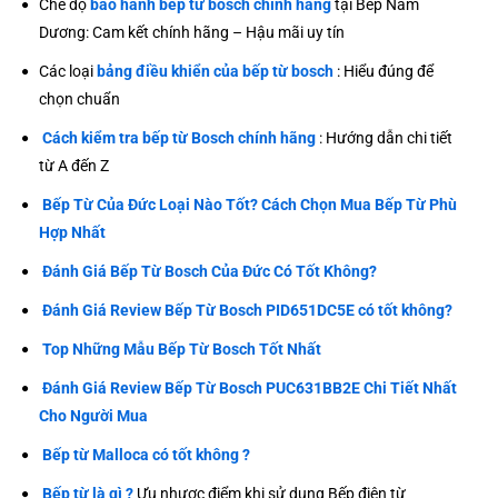
Chế độ
bảo hành bếp từ bosch chính hãng
tại Bếp Nam
Dương: Cam kết chính hãng – Hậu mãi uy tín
Các loại
bảng điều khiển của bếp từ bosch
: Hiểu đúng để
chọn chuẩn
Cách kiểm tra bếp từ Bosch chính hãng
: Hướng dẫn chi tiết
từ A đến Z
Bếp Từ Của Đức Loại Nào Tốt? Cách Chọn Mua Bếp Từ Phù
Hợp Nhất
Đánh Giá Bếp Từ Bosch Của Đức Có Tốt Không?
Đánh Giá Review Bếp Từ Bosch PID651DC5E có tốt không?
Top Những Mẫu Bếp Từ Bosch Tốt Nhất
Đánh Giá Review Bếp Từ Bosch PUC631BB2E Chi Tiết Nhất
Cho Người Mua
Bếp từ Malloca có tốt không ?
Bếp từ là gì ?
Ưu nhược điểm khi sử dụng Bếp điện từ