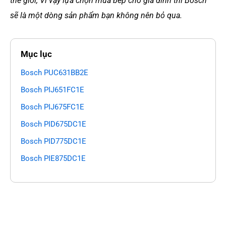
thế giới, Vì vậy lựa chọn mua bếp cho gia đình thì Bosch
sẽ là một dòng sản phẩm bạn không nên bỏ qua.
Mục lục
Bosch PUC631BB2E
Bosch PIJ651FC1E
Bosch PIJ675FC1E
Bosch PID675DC1E
Bosch PID775DC1E
Bosch PIE875DC1E