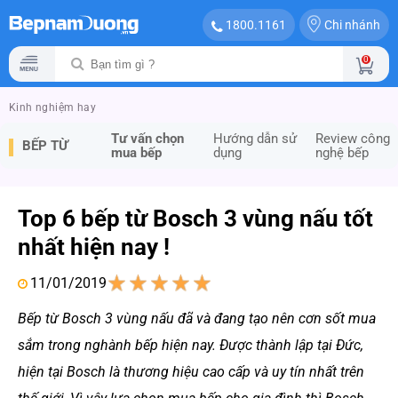
Chi nhánh
1800.1161
0
Kinh nghiệm hay
Tư vấn chọn
Hướng dẫn sử
Review công
BẾP TỪ
mua bếp
dụng
nghệ bếp
Top 6 bếp từ Bosch 3 vùng nấu tốt
nhất hiện nay !
11/01/2019
1
2
3
4
5
Bếp từ Bosch 3 vùng nấu đã và đang tạo nên cơn sốt mua
sắm trong nghành bếp hiện nay. Được thành lập tại Đức,
hiện tại Bosch là thương hiệu cao cấp và uy tín nhất trên