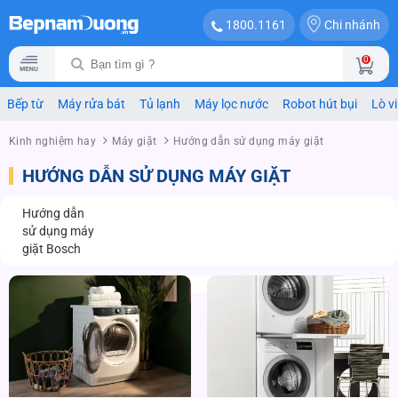
Chi nhánh
1800.1161
0
Bếp từ
Máy rửa bát
Tủ lạnh
Máy lọc nước
Robot hút bụi
Lò v
Kinh nghiệm hay
Máy giặt
Hướng dẫn sử dụng máy giặt
HƯỚNG DẪN SỬ DỤNG MÁY GIẶT
Hướng dẫn
sử dụng máy
giặt Bosch