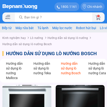
Chi nhánh
1800.1161
0
Bếp từ
Máy rửa bát
Tủ lạnh
Máy lọc nước
Robot hút bụi
Lò v
Kinh nghiệm hay
Lò nướng
Hướng dẫn sử dụng lò nướng
Hướng dẫn sử dụng lò nướng Bosch
HƯỚNG DẪN SỬ DỤNG LÒ NƯỚNG BOSCH
Hướng dẫn
Hướng dẫn
Hướng dẫn
Hướng dẫn
sử dụng lò
sử dụng lò
sử dụng lò
sử dụng lò
nướng
nướng Teka
nướng Bosch
nướng Cata
Malloca