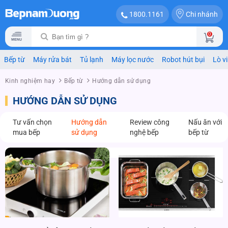
Chi nhánh
1800.1161
0
Bếp từ
Máy rửa bát
Tủ lạnh
Máy lọc nước
Robot hút bụi
Lò v
Kinh nghiệm hay
Bếp từ
Hướng dẫn sử dụng
HƯỚNG DẪN SỬ DỤNG
Tư vấn chọn
Hướng dẫn
Review công
Nấu ăn với
mua bếp
sử dụng
nghệ bếp
bếp từ