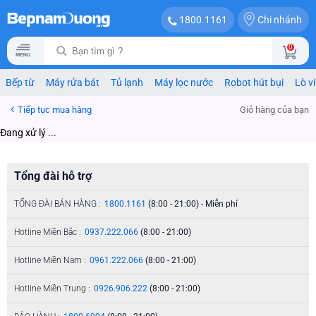
Chi nhánh
1800.1161
0
Bếp từ
Máy rửa bát
Tủ lạnh
Máy lọc nước
Robot hút bụi
Lò v
Tiếp tục mua hàng
Giỏ hàng của bạn
Đang xử lý ...
Tổng đài hỗ trợ
TỔNG ĐÀI BÁN HÀNG :
1800.1161
(8:00 - 21:00) - Miễn phí
Hotline Miền Bắc :
0937.222.066
(8:00 - 21:00)
Hotline Miền Nam :
0961.222.066
(8:00 - 21:00)
Hotline Miền Trung :
0926.906.222
(8:00 - 21:00)