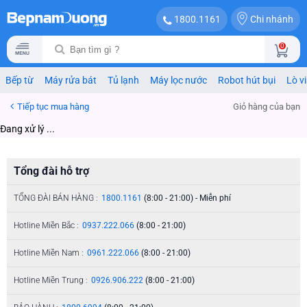
Chi nhánh
1800.1161
0
Bếp từ
Máy rửa bát
Tủ lạnh
Máy lọc nước
Robot hút bụi
Lò v
Tiếp tục mua hàng
Giỏ hàng của bạn
Đang xử lý ...
Tổng đài hỗ trợ
TỔNG ĐÀI BÁN HÀNG :
1800.1161
(8:00 - 21:00) - Miễn phí
Hotline Miền Bắc :
0937.222.066
(8:00 - 21:00)
Hotline Miền Nam :
0961.222.066
(8:00 - 21:00)
Hotline Miền Trung :
0926.906.222
(8:00 - 21:00)